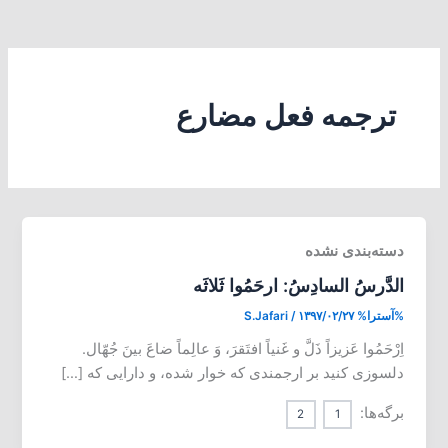
ترجمه فعل مضارع
دسته‌بندی نشده
الدَّرسُ السادِسُ: ارحَمُوا ثَلاثَه
%آسترا%
۱۳۹۷/۰۲/۲۷
/
S.Jafari
اِرْحَمُوا عَزیزاً ذَلَّ و غَنیاً افتَقرَ، وَ عالِماً ضاعَ بینَ جُهّال.
دلسوزی کنید بر ارجمندی که خوار شده، و دارایی که […]
برگه‌ها:
2
1