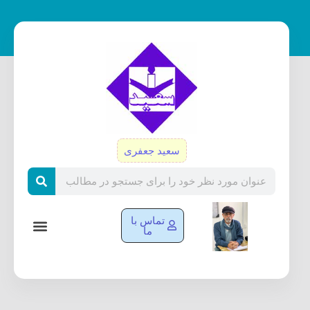
رش
ه
حتوا
سعید جعفری
Search
تماس با
ما