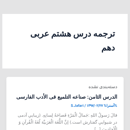
ترجمه درس هشتم عربی
دهم
دسته‌بندی نشده
الدرس الثامن: صناعه التلمیع فی الأدب الفارسی
%آسترا%
۱۳۹۷/۰۲/۲۷
/
S.Jafari
قالَ رَسولُ اللهِ :جَمالُ الْمَرْءِ فَصاحَهُ لِسانِهِ. (زیباییِ آدمی
در شیواییِ گفتارش است.) إنَّ اللُّغَهَ الْعَرَبیَّهَ لُغَهُ الْقُرآنِ وَ
الْأحادیثِ […]