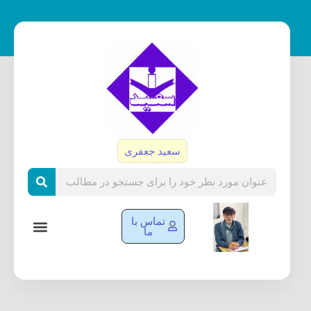
رش
ه
حتوا
سعید جعفری
Search
تماس با
ما