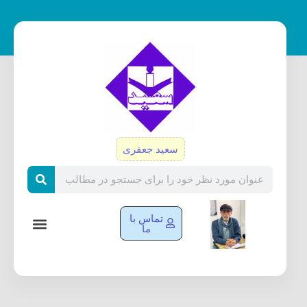
رش
ه
حتوا
سعید جعفری
Search
تماس با
ما