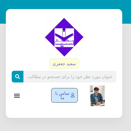
رش
ه
حتوا
سعید جعفری
Search
تماس با
ما