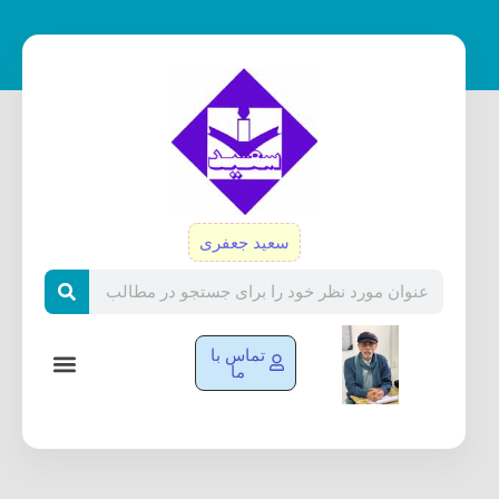
رش
ه
حتوا
سعید جعفری
Search
تماس با
ما