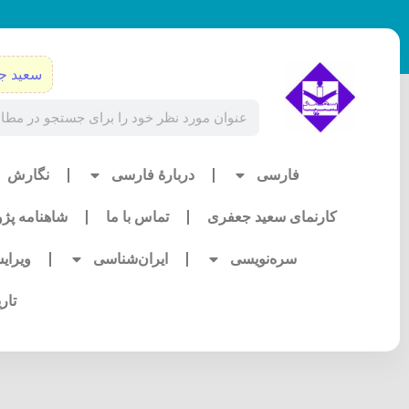
رش
ه
حتوا
سعید ج
Search
فارسی
دربارۀ فارسی
نگارش
کارنمای سعید جعفری
تماس با ما
شاهنامه پژ
سره‌نویسی
ایران‌شناسی
ویرای
تار