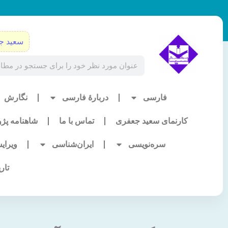
رش
ه
حتوا
سعید ج
Search
فارسی
دربارۀ فارسی
نگارش
کارنمای سعید جعفری
تماس با ما
شاهنامه پژ
سره‌نویسی
ایران‌شناسی
ویرای
تار