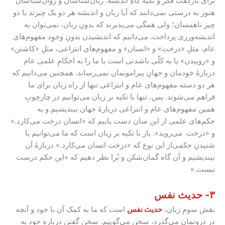
برای بازگفت فکر و تکیه گاهِ اندیشه. زبان‌شناسان و روان‌شناسان
هنوز به درستی نمی‌دانند که آیا زبان و اندیشه هر دو یک چیزند یا دو
چیز ناهمسان؛ ولی همگی می‌پذیرند که بدونِ زبان، نمی‌توان به
اندیشه‌ورزی پرداخت. می‌دانیم که اندیشیدن بدونِ وجوِد مفهوم‌های
عام، مثلِ «درخت» و «انسان» و مفهوم‌های انتزاعی، مثلِ «کاشتن»
و «روییدن» یا به کلّی ناشدنی است یا ما را به احکامِ علمی عام
دربارهٔ خودمان و جهانِ پیرامونمان نمی‌رساند. همچنین می‌دانیم که
هر دو دسته مفهوم‌های عام و انتزاعی تنها از راه زبان برای ما
فراهم می‌شوند. پس، تنها با تکیه بر زبان می‌توانیم در چارچوبِ
همین مفهوم‌های عام و انتزاعی دربارهٔ جهان بیندیشیم و به
حکم‌های علمی از این سان دست یابیم که «انسان درخت می‌کارد.»
و «درخت می‌روید». باز با تکیه بر زبان است که ما می‌توانیم با
شنیدنِ حکمی‌از این نوع که «درخت انسان می‌کارد.» دربارهٔ آن
بیندیشیم و آن گاه گمان‌شکن و بُرا نظر دهیم که «این حکم درست
نیست.»
۳- حدیث نفس
نقش سومِ زبان،
حدیث نفس
است که ما به کمک آن با خود و آنچه
در درونمان می‌گذرد، سخن می‌گوییم. سخن گفتن درباره خود به