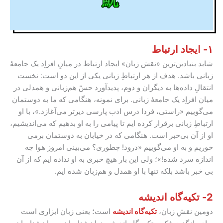
۱- ایجاد ارتباط
شاید بنیادین‌ترین «نقش زبان» ایجاد ارتباط در میانِ افراِد یک جامعۀ
زبانی باشد. هدف از هر ارتباطِ زبانی یکی از این دو است: نخست
انتقالِ داده‌ها به دیگران و دوم، پدیدآورد حسّ هم‌زبانی و همدلی در
میان افراِد یک جامعهٔ زبانی. برای نمونه، هنگامی که ما به دوستمان
می‌گوییم «راستی، فردا درس ادب پارسی دیرتر می‌آغازد.»، با او
ارتباطِ زبانی برقرار کرده ایم تا پیامی را به او بدهیم که می‌اندیشیم،
او از آن بی‌خبر است. هنگامی که در خیابان به دوستمان برمی
خوریم و به او می‌گوییم «درود! چطوری؟ می‌بینی امروز هوا چه
اندازه سرد شده!»؛ ولی این بار هیچ خبری به او نداده ایم که از آن
بی خبر باشد بلکه تنها با او همدل و هم‌زبان شده ایم.
2-
تکیه‌گاه اندیشه
دومین نقشِ زبان،
تکیه‌گاه اندیشه
است؛ یعنی زبان ابزاری است