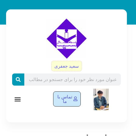
رش
ه
حتوا
سعید جعفری
Search
تماس با
ما