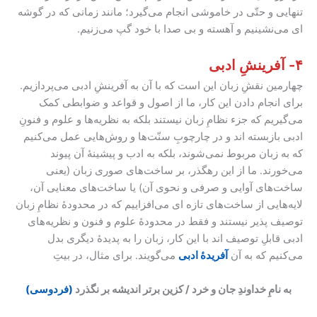
تنهایی و حتّی در خاموشی انجام می‌گیرد؛ مانند زمانی که در گوشه
ای می‌نشینیم و آهسته و بی صدا با خود گپ می‌زنیم.
۴- آفرینشِ ادبی
چهارمین نقشِ زبان این است که با آن به آفرینشِ ادبی می‌پردازیم.
برای انجام دادن این کار، ما از اصول و قواعد و ضوابطی کمک
می‌گیریم که جزء نظامِ زبان نیستند بلکه به نظریه‌ها و علوم و فنونِ
ادبی بازبسته اند و در چارچوبِ سنّت‌ها و روش‌هایی عمل می‌کنیم
که به زبان مربوط نمی‌شوند، بلکه به ادب و پیشینهٔ آن پیوند
می‌خورند. ما از این رهگذر، بر ساخت‌های صوری زبان (یعنی
ساخت‌های آوایی و صرفی و نحوی آن) یا ساخت‌های معنایی آن،
لایه‌هایی از ساخت‌های تازه ای می‌افزاییم که در محدودهٔ نظامِ زبان
توصیف پذیر نیستند و فقط در محدودهٔ علوم و فنون و نظریه‌های
ادبی قابلِ توصیف اند با این کار، زبان را به پدیدهٔ دیگری بدل
می‌کنیم که به آن
آفریدۀ ادبی
می‌گویند. برای مثال، در بیتِ
به نامِ خداوندِ جان و خرد / کزین برتر اندیشه بر نگذرد
(فردوسی)