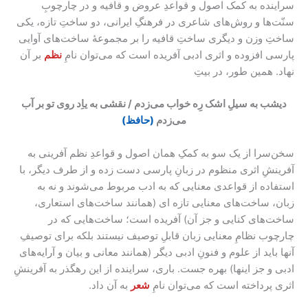
سراینده به کمک اصول و قواعدِ عروض و قافیه و در چارچوبِ
سنّت‌ها و روش‌های شاعری در فرهنگِ ایرانی، دو ساختِ تازه، یکی
ساختِ وزن و دیگری ساختِ قافیه را بر مجموعهٔ ساخت‌های آوایی
پارسی افزوده و اثری ادبی آفریده است که می‌توان نامِ
نظم
بر آن
نهاد. همین طور، در بیتِ
دیشب به سیلِ اشک رِه خواب می‌زدم / نقشی به یاِد روی تو بر آب
می‌زدم
(حافظ)
سخن‌سرا از یک سو به کمکِ همان اصول و قواعدِ نظم آفرینی به
آفرینشِ اثری منظوم در زبانِ پارسی دست زده و از طرف دیگر، با
استفاده از قواعدی معنایی که به ادب مربوط می‌شوند و نه به
زبان، ساخت‌های معنایی تازه ای (همانند ساخت‌های استعاری،
ساخت‌های کنایی و جز آن) آفریده است؛ ساخت‌هایی که در
چارچوب نظامِ معنایی زبان قابلِ توصیف نیستند بلکه برای توصیفِ
آنها باید از علوم و فنونِ ادبی دیگر (همانند معانی و بیان و آرایه‌های
ادبی و جز اینها) بهره جست. باری، سراینده از این رهگذر به آفرینشِ
اثری پرداخته است که می‌توان نامِ
شعر
به آن داد.