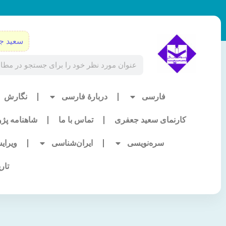
رش
ه
حتوا
سعید ج
Search
فارسی
دربارۀ فارسی
نگارش
کارنمای سعید جعفری
تماس با ما
شاهنامه پژ
سره‌نویسی
ایران‌شناسی
ویرای
تار