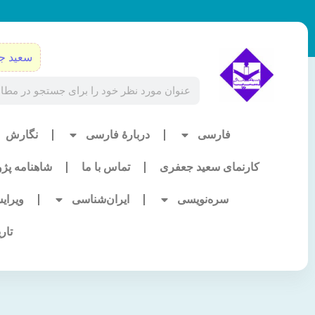
رش
ه
حتوا
سعید ج
Search
فارسی
دربارۀ فارسی
نگارش
کارنمای سعید جعفری
تماس با ما
شاهنامه پژ
سره‌نویسی
ایران‌شناسی
ویرای
تار