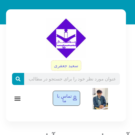
رش
ه
حتوا
سعید جعفری
Search
تماس با
ما