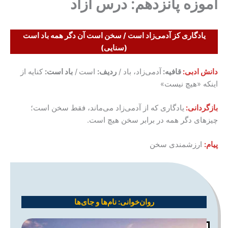
آموزه پانزدهم: درس آزاد
یادگاری کز آدمی‌زاد است / سخن است آن دگر همه باد است
(سنایی)
دانش ادبی:
قافیه:
آدمی‌زاد، باد /
ردیف:
است
/
باد است:
کنایه از
اینکه «هیچ نیست»
بازگردانی:
یادگاری که از آدمی‌زاد می‌ماند، فقط سخن است؛
چیزهای دگر همه در برابر سخن هیچ است.
پیام:
ارزشمندی سخن
روان‌خوانی:
نام‌ها و جای‌ها