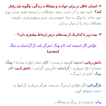
۲- انسان عاقل در برابر حوادث و مشکلات زندگی، چگونه باید رفتار
کند؟
-امید خود را از دست ندهد، مشکلات را وسیله قوی شدن روح
خود بداند، با توکل به خدا، خونسردی، تدبیر و هوشیاری، بکوشد
مشکلات راه را از میان بردارد.
۳- بیت زیر با کدام یک از بیت‌های درس ارتباط بیشتری دارد؟
–
غوّاص اگر اندیشه کند کام نهنگ / هرگز نکند دُرّ گرانمایه به چنگ
(سعدی)
دانش زبانی
:
اندیشه کردن:
ترسیدن /
کام:
دهان (واژۀ ساده) /
نهنگ:
تمساح /
درّ:
مروارید /
گرانمایه:
باارزش، گرامی /
دانش ادبی
:
کام
نهنگ
: کنایه از «مرگ»
بازگردانی:
اگر غوّاص از مرگ بترسید، هرگز مروارید گرانبها به
دست نخواهد آورد.
پیام:
نترسیدن از مرگ و مشکلات