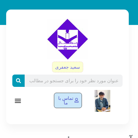
رش
ه
حتوا
سعید جعفری
Search
تماس با
ما