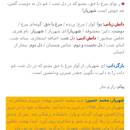
◙
ز نوای مرغ یا حق، بشنو که در دل شب / غم دل به دوست گفتن،
چه خوش است
شهریارا
دانش زبانی
:
نوا
: آواز / مرغ: پرنده /
مرغ یا حق
: گونه‌ای مرغ /
دوست
: دلبر؛ معشوقه /
شهریارا
:‌ای شهریار /
شهریار
: نام هنری،
تخلص سخنور /
دانش ادبی
:
دل شب
: اضافه استعاری، میانه شب،
اثنای شب /
دل نخست و دوم
: جناس همسان /
دل دوم
: مجاز از
انسان
بازگردانی:
ای شهریار، از آواز مرغ یا حق بشنو که در دل شب غم
دلت را به دلبرت بگویی چقدر شیرین ودلنشین است.
پیام:
راز و نیاز
شهریار، محمد حسین:
سید محمد حسین بهجت تبریزی متخلص به
شهریار در سال ۱۲۸۵ در تبریز به دنیا آمد. تحصیلات خود را در تبریز
و دارالفنون تهران گذراند و وارد دانشکدۀ پزشکی شد. پس از چندی
پزشکی را رها کرد و به شعر و شاعری روی آورد. ابتدا بهجت تخلص
می‌کرد؛ ولی بعدها تخلص شهریار را برگزید. شهریار به دو زبان