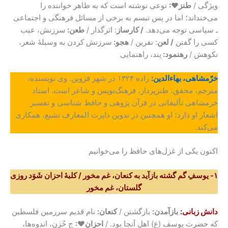
ویژگی /
طنز♥:
نوعی نوشته است که به ظاهر خواننده را
می‌خنداند؛ اما در پس تبسم به برخی از مسائل فرهنگی و اجتماعی
ـ سیاسی توجه می‌دهد.
/ کارساز
: اثرگذار /
طعن:
سرزنش، عیب
کسی را گفتن
/ لعن
: نفرین /
هجو:
سرزنش کردن به وسیلۀ شعر،
نکوهش /
رهنمود:
پند، راهنمایی
خرّمشاهی، بهاءالدین:
زاده ۱۳۲۴ در شهر قزوین. وی نویسنده،
مترجم، محقق، طنزپرداز، فرهنگ‌نویس و شاعر است. استاد
خرمشاهی تألیفاتی در قرآن پژوهی و حافظ شناسی و تفسیر
اشعار او دارد؛ او همچنین در تدوین دایرت المعارف تشیع، همکاری
می‌کند.
اکنون یکی از غزل‌های حافظ را می‌خوانیم
۱- یوسفِ گم گشته بازآید به کنعان، غم مخور / کلبهٔ احزان شَوَد روزی
گلستان، غم مخور
دانش زبانی
:
بازآمدن:
بازگشتن /
کنعان:
نام قدیم سرزمین فلسطین
که حضرت یوسف (ع) اهل آنجا بود. /
احزان♥:
ج حُزن، اندوه‌ها،