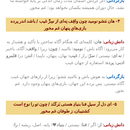
بازگردانی:
اگر گردش آسمان مدت زمان اندکی بر پایه خواسته ما
نشد، حالِ دوران همیشه یکسان نخواهد بود؛ غم مخور.
۴- هان مَشو نومید چون واقِف نِه‌ای از سِرِّ
غیب
/ باشد اندر پرده
بازی‌هایِ پنهان غم مخور
دانش زبانی
:
هان:
کلمه‌ای که هنگام آگاه ساختن یا تأکید و هشدار به
کار می‌رود؛ آگاه باش /
نومید:
ناامید /
چون:
زیرا /
واقف:
آگاه، باخبر
/
نه ای:
نیستی /
سرّ:
راز /
غیب:
نهان، پنهان، ناپیدا /
اندر:
در/
قلمرو
ادبی:
پرده:
استعاره از جهان غیب
بازگردانی:
به هوش باش و ناامید مَشو؛ زیرا از رازهای جهان غیب
آگاه نیستی. پس پرده این جهان، بازی‌هایِ پنهان وجود دارد. غم
نخور.
۵- ای دل اَر سیلِ فنا بنیادِ هستی بَرکَنَد / چون تو را نوح است
کشتیبان، ز طوفان غم مخور
دانش زبانی
:
ار:
اگر /
فنا:
نیستی /
بنیاد♥:
پایه، اصل، ریشه /
را: