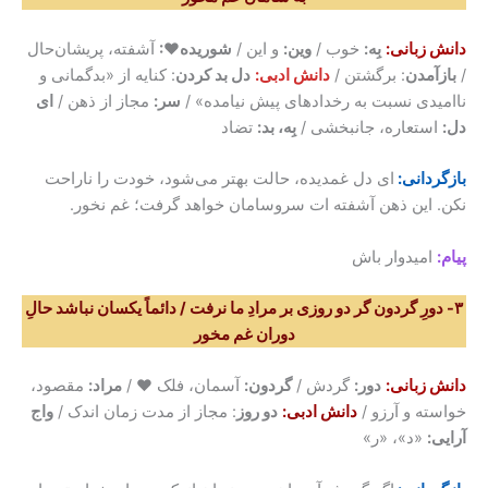
دانش زبانی
:
بِه:
خوب /
وین:
و این /
شوریده♥:
آشفته، پریشان‌حال
/
بازآمدن
: برگشتن /
دانش ادبی:
دل بد کردن
: کنایه از «بدگمانی و
ناامیدی نسبت به رخدادهای پیش نیامده» /
سر:
مجاز از ذهن /
ای
دل:
استعاره، جانبخشی /
بِه، بد:
تضاد
بازگردانی:
ای دل غمدیده، حالت بهتر می‌شود، خودت را ناراحت
نکن. این ذهن آشفته ات سروسامان خواهد گرفت؛ غم نخور.
پیام:
امیدوار باش
۳- دورِ گردون گر دو روزی بر مرادِ ما نرفت / دائماً یکسان نباشد حالِ
دوران غم مخور
دانش زبانی
:
دور:
گردش /
گردون:
آسمان، فلک ♥ /
مراد:
مقصود،
خواسته و آرزو /
دانش ادبی
:
دو روز
: مجاز از مدت زمان اندک /
واج
آرایی:
«د»، «ر»