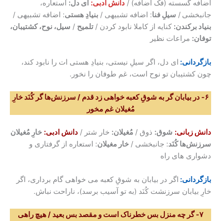
اضافه گسسته (فک اضافه) /
دانش ادبی:
ای دل:
استعاره،
جانبخشی
/
سیلِ فنا
: اضافه تشبیهی /
بنیادِ هستی
: اضافه تشبیهی /
بنیاد برکندن:
کنایه از کاملا نابود کردن /
تلمیح
/
سیل، نوح، کشتیبان،
توفان:
مراعات نظیر
بازگردانی:
ای دل، اگر سیلِ نیستی، بنیادِ هستی ات را نابود کند،
چون کشتیبان تو نوح است، غم طوفان را نخور.
۶- در بیابان گر به شوقِ کعبه خواهی زد قدم / سرزنش‌ها گر کُنَد خارِ
مُغیلان غم مخور
دانش زبانی
:
شوق:
ذوق /
مُغیلان:
خار شتر /
دانش ادبی
:
خارِ مُغیلان
سرزنش‌ها کُنَد
: جانبخشی /
خار مغیلان
: استعاره از گرفتاری و
دشواری های راه
بازگردانی:
اگر در بیابان به شوقِ کعبه می خواهی گام برداری، اگر
خارِ بیابان سرزنشت کُنَد (به تو آسیب برسد)، ناراحت نباش.
۷- گر چه منزل بس خطرناک است و مقصد بس بعید / هیچ راهی