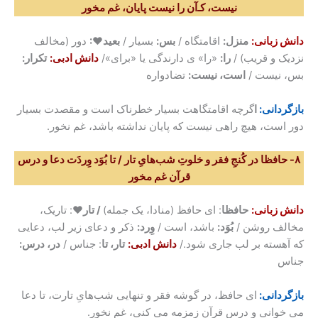
نیست، کـ‌آن را نیست پایان، غم مخور
دانش زبانی
:
منزل:
اقامتگاه /
بس:
بسیار /
بعید♥:
دور (مخالف
نزدیک و قریب) /
را:
«را» ی دارندگی یا «برای»/
دانش ادبی
:
تکرار:
بس، نیست /
است، نیست:
تضادواره
بازگردانی:
ا
گرچه اقامتگاهت بسیار خطرناک است و مقصدت بسیار
دور است، هیچ راهی نیست که پایان نداشته باشد، غم نخور.
۸- حافظا در کُنجِ فقر و خلوتِ شب‌هایِ تار / تا بُوَد وِردَت دعا و درس
قرآن غم مخور
دانش زبانی
:
حافظا
: ای حافظ (منادا، یک جمله)
/ تار♥
: تاریک،
مخالف روشن /
بُوَد:
باشد، است /
وِرد:
ذکر و دعای زیر لب، دعایی
که آهسته بر لب جاری شود./
دانش ادبی
:
تار، تا
: جناس /
در، درس:
جناس
بازگردانی:
ای حافظ، در گوشه فقر و تنهایی شب‌هایِ تارت، تا دعا
می خوانی و درس قرآن زمزمه می کنی، غم نخور.