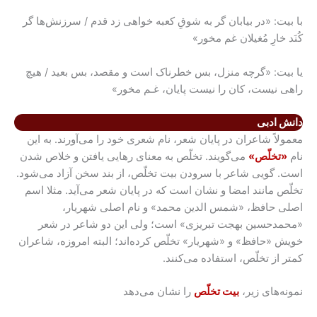
با بیت: «در بیابان گر به شوقِ کعبه خواهی زد قدم / سرزنش‌ها گر
کُنَد خارِ مُغیلان غم مخور»
یا بیت: «گرچه منزل، بس خطرناک است و مقصد، بس بعید / هیچ
راهی نیست، کان را نیست پایان، غـم مخور»
دانش ادبی
معمولاً شاعران در پایان شعر، نام شعری خود را می‌آورند. به این
نام
«تخلّص»
می‌گویند. تخلّص به معنای رهایی یافتن و خلاص شدن
است. گویی شاعر با سرودن بیت تخلّص، از بند سخن آزاد می‌شود.
تخلّص مانند امضا و نشان است که در پایان شعر می‌آید. مثلا اسم
اصلی حافظ، «شمس الدین محمد» و نام اصلی شهریار،
«محمدحسین بهجت تبریزی» است؛ ولی این دو شاعر در شعر
خویش «حافظ» و «شهریار» تخلّص کرده‌اند؛ البته امروزه، شاعران
کمتر از تخلّص، استفاده می‌کنند.
نمونه‌های زیر،
بیت تخلّص
را نشان می‌دهد