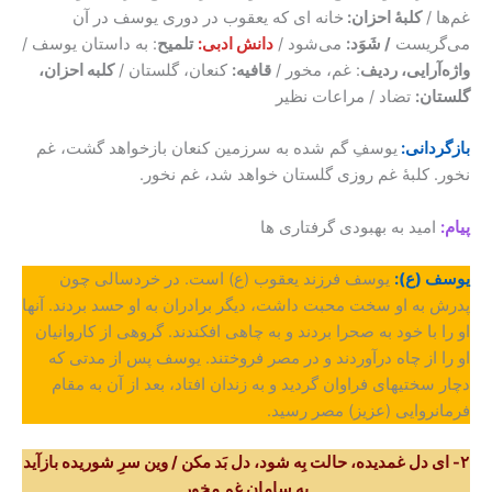
غم‌ها /
کلبهٔ احزان:
خانه ای که یعقوب در دوری یوسف در آن
می‌گریست
/ شَوَد:
می‌شود /
دانش ادبی:
تلمیح
: به داستان یوسف /
واژه‌آرایی، ردیف
: غم، مخور /
قافیه:
کنعان، گلستان /
کلبه احزان،
گلستان:
تضاد / مراعات نظیر
بازگردانی:
یوسفِ گم شده به سرزمین کنعان بازخواهد گشت، غم
نخور. کلبهٔ غم روزی گلستان خواهد شد، غم نخور.
پیام:
امید به بهبودی گرفتاری ها
یوسف (ع):
یوسف فرزند یعقوب (ع) است. در خردسالی چون
پدرش به او سخت محبت داشت، دیگر برادران به او حسد بردند. آنها
او را با خود به صحرا بردند و به چاهی افکندند. گروهی از کاروانیان
او را از چاه درآوردند و در مصر فروختند. یوسف پس از مدتی که
دچار سختیهای فراوان گردید و به زندان افتاد، بعد از آن به مقام
فرمانروایی (عزیز) مصر رسید.
۲- ای دل غمدیده، حالت بِه شود، دل بَد مکن / وین سرِ شوریده بازآید
به سامان غم مخور