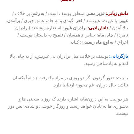
دانش زبانی
:
عزیز مصر
: منظور یوسف است /
به رغمِ
: بر خلاف /
غیور
: با غیرت، غیرتمند /
قعر
: گودی و ته چاه، عمق چیزی /
برآمدن
:
بالا آمدن /
دانش ادبی:
برادران غیور
: استعاره ریشخند (برادران
نامرد) /
چاه، ماه
: جناس ناهمسان /
تلمیح
به داستان یوسف /
اغراق /
به اوج ماه رسیدن:
کنایه
بازگردانی:
یوسف بر خلاف میل برادران بی غیرتش، از ته چاه، بالا
آمد و به پادشاهی رسید.
با بیت: «دور گردون، گر دو روزی بر مراد ما نرفت / دائماً یکسان
نباشد حال دوران، غم مخور» ارتباط دارد.
هر دو بیت به این درون‌مایه اشاره دارند که روزی سختی ها و
دشواری ها به پایان خواهد رسید و روزگار خوشی و شادی بس دور
نیست.