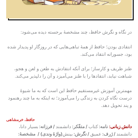
در نگاه و نگرش حافظ، چند مشخصۀ برجسته دیده می‌شود:
انتقادی بودن؛ حافظ از همۀ تباهی‌هایی که در روزگار او پدیدار شده
بود، جسورانه انتقاد می‌کند.
طنز ظریف و کارساز؛ برای آنکه انتقادش به طعن و لعن و هجو،
شباهت نیابد، انتقادها را با طنز می‌آمیزد و آن را دلپذیر می‌کند.
مهمترین آموزش غیرمستقیم حافظ این است که به ما شیوۀ
درست نگاه کردن به زندگی را می‌آموزد؛ نه اینکه به ما چند رهنمود
و پند تحویل دهد.
حافظ، خرمشاهی
دانش زبانی:
نامه:
کتاب
/ متفّکر:
دانشمند
/ فرزانه:
بسیار دانا،
دانشمند
/ ژرف:
عمیق
/ نگرش:
بینش
(واژۀ وندی) /
مشخصۀ: