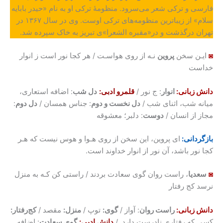
فارسی و ترکی شعر می‌سرود. منظومۀ ترکی او به نام «حیدر بابایه
سلام» از زیباترین منظومه‌های ترکی اوست. وی در سال ۱۳۶۷ در
تهران درگذشت و در«مقبره الشعرا»ی تبریز به خاک سپرده شد.
◙
ایـن سخن
پروین
نـه از روی هواسـت / هر کجا نور است ز انوار
خداست
دانش زبانی
:
انوار
: ج نور /
قلمرو ادبی:
دل شب
: اضافه استعاری،
میانه شب، اثنای شب /
دل نخست و دوم
: جناس همسان /
دل دوم
:
مجاز از انسان /
دوست
: دلبر؛ معشوقه
بازگردانی:
ای پروین، این سخن از روی هـوا و هوس نیست که هـر
کجا نور باشد، آن نور از انوار خداوند است.
◙
سعدیا
، راست روان گوی سعادت بردند / راستی کن کـه به منزل
نرسد کج رفتار
دانش زبانی
:
راست روان
: آواز /
گوی:
توپ /
منزل:
مقصد /
کج‌رفتار:
کسی که رفتاری نادرست دارد. /
دانش ادبی
:
گوی سعادت
: اضافه