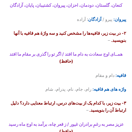
کنعان، گلستان، دودمان، احزان، پیروان، کشتیبان، پایان، آزادگان
پیروان:
پیرو /
آزادگان
:
آزاده
۲- در بیت زیر، قافیه‌ها را مشخص کنید و سه واژۀ هم قافیه با آنها
بنویسید.
–
همــای اوج سعادت به دام ما افتد / اگر تو را گذری بر مقام ما افتد
(حافظ)
قافیه:
دام و مقام
واژه های هم قافیه:
رام، جام، نام، پدرام، شام
۳- بیت زیر، با کدام یک از بیت‌های درس، ارتباط معنایی دارد؟ دلیل
ارتباط آن را بنویسید.
–
عزیز مصر به رغمِ برادران غیور / ز قعر چاه، برآمد به اوج ماه رسید
(حافظ)