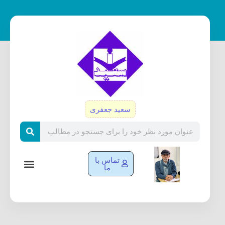
رش
ه
حتوا
سعید جعفری
Search
تماس با
ما