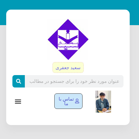
رش
ه
حتوا
سعید جعفری
Search
تماس با
ما