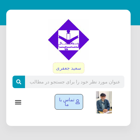
رش
ه
حتوا
سعید جعفری
Search
تماس با
ما