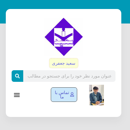
رش
ه
حتوا
سعید جعفری
Search
تماس با
ما