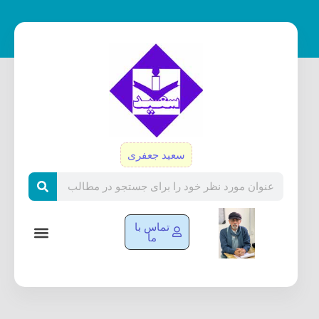
رش
ه
حتوا
سعید جعفری
Search
تماس با
ما