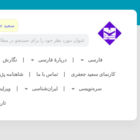
رش
ه
حتوا
سعید ج
Search
فارسی
دربارۀ فارسی
نگارش
کارنمای سعید جعفری
تماس با ما
شاهنامه پژ
سره‌نویسی
ایران‌شناسی
ویرای
تار