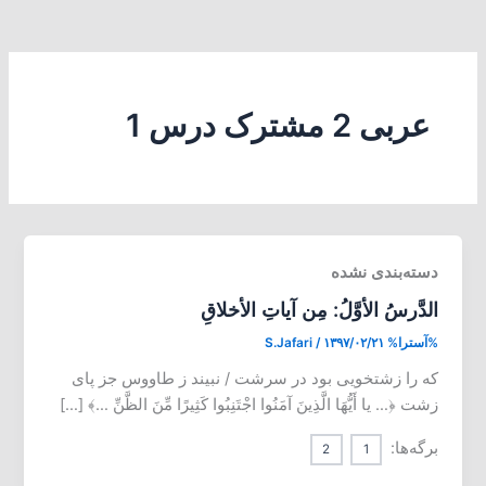
عربی 2 مشترک درس 1
دسته‌بندی نشده
الدَّرسُ الأوَّلُ: مِن آیاتِ الأخلاقِ
%آسترا%
۱۳۹۷/۰۲/۲۱
/
S.Jafari
که را زشتخویی بود در سرشت / نبیند ز طاووس جز پای
زشت ﴿… یا أَیُّهَا الَّذِینَ آمَنُوا اجْتَنِبُوا کَثِیرًا مِّنَ الظَّنِّ …﴾ […]
برگه‌ها:
2
1