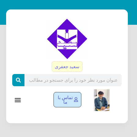
رش
ه
حتوا
سعید جعفری
Search
تماس با
ما