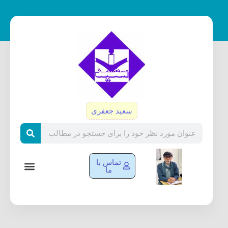
رش
ه
حتوا
سعید جعفری
Search
تماس با
ما