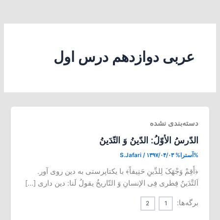
عربی دوازدهم درس اول
دسته‌بندی نشده
الدّرسُ الأوّلُ: الدّینُ وَ التّدَینُ
%آسترا%
۱۳۹۷/۰۴/۰۳
/
S.Jafari
﴿أَقِمْ وَجْهَکَ لِلدِّینِ حَنِیفاً﴾ با یکتاپرستی به دین روی آور.
اَلتَّدَینُ فِطری فِی الإنسانِ وَ التّاریخُ یقولُ لَنا: دین داری […]
برگه‌ها:
2
1