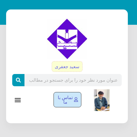
رش
ه
حتوا
سعید جعفری
Search
تماس با
ما