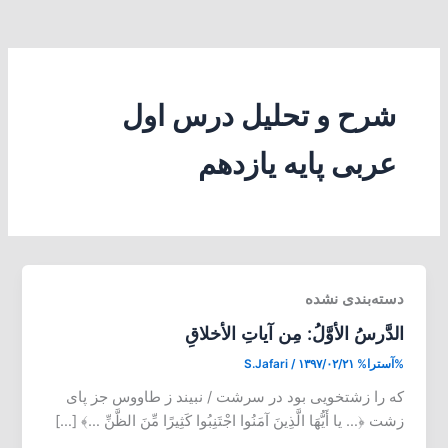
شرح و تحلیل درس اول
عربی پایه یازدهم
دسته‌بندی نشده
الدَّرسُ الأوَّلُ: مِن آیاتِ الأخلاقِ
%آسترا%
۱۳۹۷/۰۲/۲۱
/
S.Jafari
که را زشتخویی بود در سرشت / نبیند ز طاووس جز پای
زشت ﴿… یا أَیُّهَا الَّذِینَ آمَنُوا اجْتَنِبُوا کَثِیرًا مِّنَ الظَّنِّ …﴾ […]