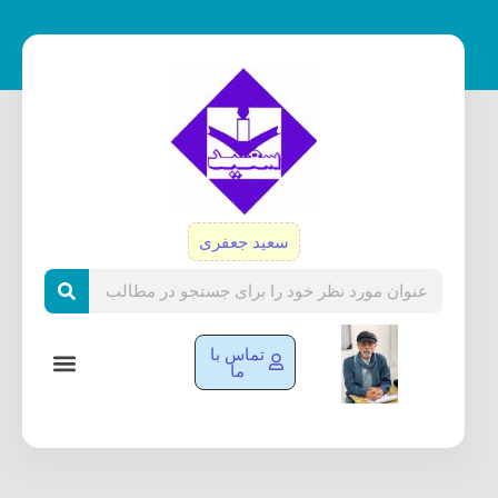
رش
ه
حتوا
سعید جعفری
Search
تماس با
ما