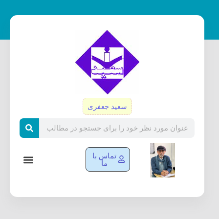
رش
ه
حتوا
سعید جعفری
Search
تماس با
ما