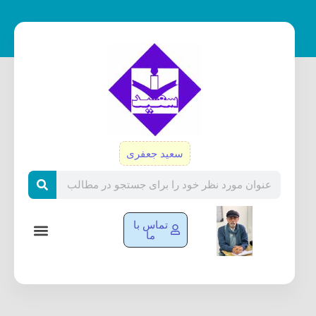
رش
ه
حتوا
سعید جعفری
Search
تماس با
ما