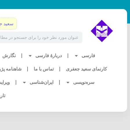
رش
ه
حتوا
سعید ج
Search
فارسی
دربارۀ فارسی
نگارش
کارنمای سعید جعفری
تماس با ما
شاهنامه پژ
سره‌نویسی
ایران‌شناسی
ویرای
تار