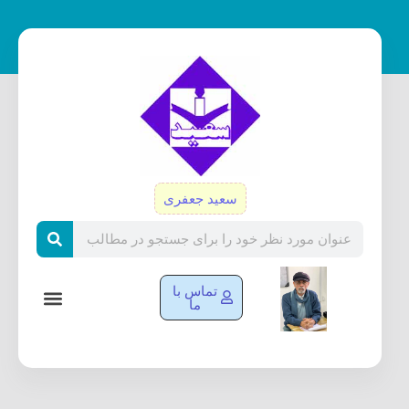
رش
ه
حتوا
سعید جعفری
Search
تماس با
ما