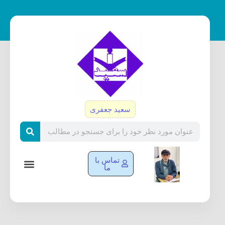
رش
ه
حتوا
سعید جعفری
Search
تماس با
ما