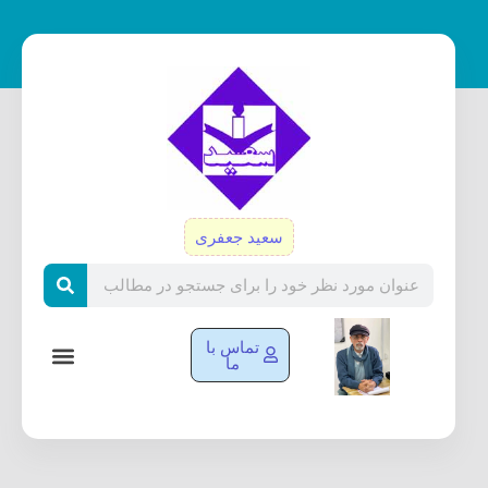
رش
ه
حتوا
سعید جعفری
Search
تماس با
ما