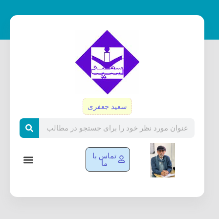
رش
ه
حتوا
سعید جعفری
Search
تماس با
ما