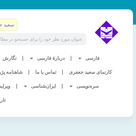
رش
ه
حتوا
سعید ج
Search
فارسی
دربارۀ فارسی
نگارش
کارنمای سعید جعفری
تماس با ما
شاهنامه پژ
سره‌نویسی
ایران‌شناسی
ویرای
تار