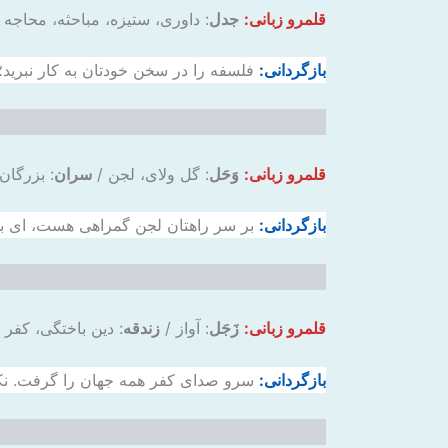
قلمرو زبانی:
جدل
: داوری، ستیزه، مباحثه، محاجه 
بازگردانی:
فلسفه را در سخن خودتان به کار نبرید؛ 
قلمرو زبانی:
وَحَل
: گل ولای، لجن /
سران
: بزرگان
بازگردانی:
بر سر راهتان لجن گمراهی هست، ای بز
قلمرو زبانی:
زَجَل
: آواز /
زندقه
: دین باختگی، کفر 
بازگردانی:
سرو صدای کفر همه جهان را گرفت. نکوش