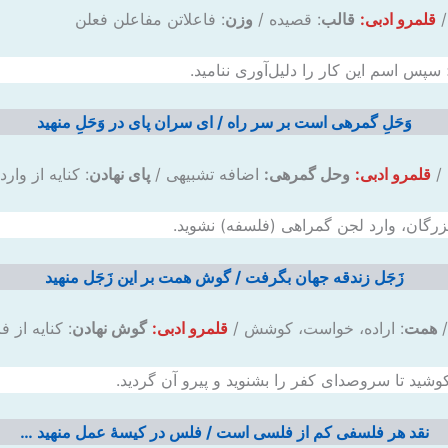
/
قلمرو ادبی:
قالب
: قصیده /
وزن
: فاعلاتن مفاعلن فعلن
سپس اسم این کار را دلیل‌آوری ننامید.
وَحَلِ گمرهی است بر سر راه / ای سران پای در وَحَلِ منهید
 /
قلمرو ادبی:
وحل گمرهی:
اضافه تشبیهی /
پای نهادن
: کنایه از وار
رگان، وارد لجن گمراهی (فلسفه) نشوید.
زَجَل زندقه جهان بگرفت / گوش همت بر این زَجَل منهید
/
همت
: اراده، خواست، کوشش /
قلمرو ادبی:
گوش نهادن
: کنایه از 
ید تا سروصدای کفر را بشنوید و پیرو آن گردید.
نقد هر فلسفی کم از فلسی است / فلس در کیسهٔ عمل منهید …