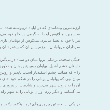
ارزنده‌ترین پیشامدی که در ایلیاد درپیوسته شده ا
سرزمین، منلائوس او را به گرمی در کاخ خود می‌پذ
نیز با خود به یغما می‌برد. منلائوس از یونانیان یار
سرداران و پهلوانان سرزمین یونان که بیشترشان پیش
جنگی سخت، نزدیکی تروا میان دو سپاه درمی‌گیرد 
داستان خشم آشیل، پهلوان رویین‌تن یونان و دلاوری
را – که همانند چشم اسفندیار آسیب نا‌پذیر و رویین 
میان تهی که پهلوانان یونانی را در شکم خود جای د
آن را به درون شهر می‌برند و شادمان از پیروزی به
می‌گشایند و دیگر رزم آوران یونانی را به شهر راه م
در یکی از نخستین پیروزی‌های تروا، هکتور دلاور و 