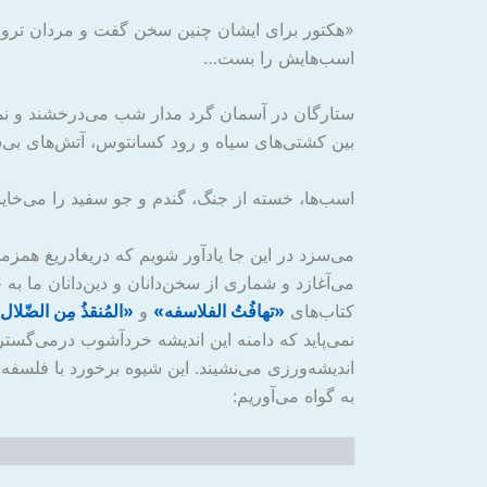
«هکتور برای ایشان چنین سخن گفت و مردان تروا غ
اسب‌هایش را بست…
ستارگان در آسمان گرد مدار شب می‌درخشند و نمایی 
بین کشتی‌های سیاه و رود کسانتوس، آتش‌های بی
اسب‌ها، خسته از جنگ، گندم و جو سفید را می‌خایند 
می‌سزد در این جا یادآور شویم که دریغادریغ همزم
می‌آغازد و شماری از سخن‌دانان و دین‌دانان ما ب
کتاب‌های
«تهافُتُ الفلاسفه»
و
«المُنقذُ مِن الضّلال
نمی‌پاید که دامنه این اندیشه خردآشوب درمی‌گستر
اندیشه‌ورزی می‌نشیند. این شیوه برخورد با فلسفه
به گواه می‌آوریم: