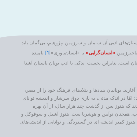
بستان‌های ادبی آن سامان و سرزمین بپژوهیم، بی‌گمان باید
 باخترزمین
«انسان‌گرایی»
یا «انسان‌باوری»
[1]
نامیده
ان است. بنابراین نخست اندکی با ادب یونان باستان آشنا
ازید. یونانیان بنیادها و بنلادهای فرهنگ خود را از مصر،
د؛ امّا در اندک مدتی، به یاری ذوق سرشار و اندیشه توانای
ند که هنوز پس از گذشت چند هزار سال، از آن بهره
 ادب، همچنان نوآیین و هوشربا ست. هنوز آشیل و سوفوکل و
 هنوز کمتر اندیشه ای در گستردگی و توانایی از اندیشه‌های