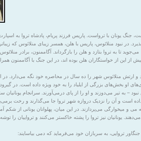
ست، جنگ یونان با ترواست. پاریس فرزند پریام، پادشاه تروا به اسپارت
یرد. در نبود منلائوس، پاریس با هلن، همسر زیبای منلائوس که زیبات
ی می‌جوید تا به تروا بتازد و هلن را بازگرداند. آگاممنون، برادر منلائ
 از این از خواستگاران هلن بوده اند، در این جنگ با آگاممنون همراه
و ارتش منلائوس شهر را ده سال در محاصره خود نگه می‌دارد. در ای
‌های او بخش‌های بزرگی از ایلیاد را به خود ویژه داده است. در گیرود
نبود – به تیر می‌دوزند و او را از پای درمی‌آورند. سرانجام یونانیان
اده است و آن را نزدیک دروازه شهر تروا جا می‌گذارند و رخت برمی‌بند
 می و میخوارگی می‌پردازند. در این میان، پهلوانان یونانی از شکم آم
ی‌دهند. یونانیان نیز تروا را پشته خاکستر می‌کنند و ترواییان را توش
جنگاور تروایی، به سربازان خود می‌فرماید که دمی بیاسایند: