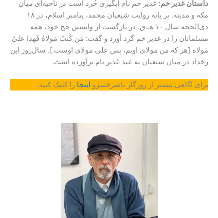
داستان غدیر خم:
غدیر خم نام آبگیری خُرد است در ناحیه‌ای میان
مکه و مدینه. بر پایه روایت‌ شیعیان محمد، پیامبر اسلام، در ۱۸
ذی‌الحجه سال ۱۰ هـ.ق. در بازگشت از واپسین حج خود، همه
مسلمانان را در غدیر خم گرد آورد و گفت: مَن کُنتُ مَولاهُ فَهذا علیٌ
مَولاه [هر که من مولای اویم، پس علی مولای اوست.]. سال‌روز این
رخداد در میان شیعیان به عید غدیر نام برآورده است.
برای آگاهی بیشتر از روزگار ناصرخسرو
اینجا
را کلیک کنید.