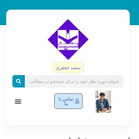
رش
ه
حتوا
سعید جعفری
Search
تماس با
ما