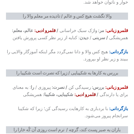
خوار و ناتوان خواهد شد.
والا نگشت هیج کس و عالم / نادیده مر معلم والا را
قلمرو زبانی:
مر:
واژک سبک خراسانی
/
قلمرو ادبی:
عالم، معلم:
همریشگی
/ سربنی
/
دیدن
: کنایه از زیر نظر کسی پرورش یافتن
بازگردانی:
هیج کس والا و دانا نمی‌گردد مگر اینکه آموزگار والایی را
ببیند و زیر نظر او بپرورد.
بررس به کارها به شکیبایی / زیرا که نصرت است شکیبا را
قلمرو زبانی:
بررس:
رسیدگی کن
/ نصرت:
پیروزی /
را
: به معنای
برای یا دارندگی
/
قلمرو ادبی:
شکیبایی، شکیبا:
همریشگی
بازگردانی:
با بردباری به کارهایت رسیدگی کن؛ زیرا که شکیبا
سرانجام پیروز می‌شود.
باران به صبر پست کند، گرچه / نرم است روزی آن کُه خارا را