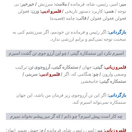
میر:
امیر، رئیس، شاه، فرمانده
/ ملامت:
سرزنش
/ خیرخیر:
بی
توجه /
همی:
کاربرد دستور تاریخی
/
قلمرو ادبی:
وزن:
فعولن
فعولن فعولن فعولن
/ قالب:
چامه (قصیده)
بازگردانی:
اگر رئیس و فرمانده تن خودمم، اگر سرزنشم کنی به
سخنت توجه نمی‌کنم و برایم ارزشی ندارد.
اسیرم نکرد این ستمکاره گیتی / چو این آرزو جوی تن گشت اسیرم
قلمرو زبانی:
گیتی:
جهان
/ ستمکاره گیتی، آرزوجوی تن:
ترکیب
وصفی وارون
/ چو:
هنگامی که، اگر
/
قلمرو ادبی:
سربنی /
ستمکاره گیتی:
جانبخشی
بازگردانی:
اگر این تن آرزوجوی زیر فرمان من باشد، این جهان
ستمکاره نمی‌تواند اسیرم کند.
چه کار است پیش امیرم؟ چو دانم / که گر میر پیشم نخواند نمیرم
قلمرو زبانی:
میر:
امیر، رئیس، شاه، فرمانده
/ م:
جهش ضمیر (نهاد؛