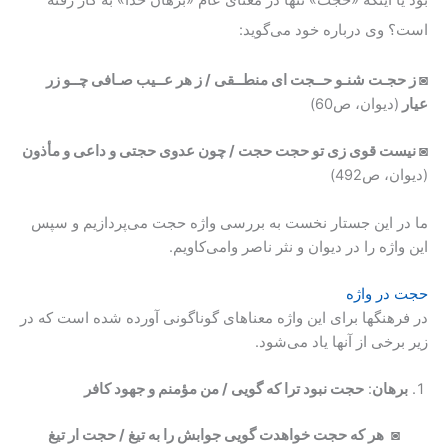
است؟ وی درباره خود می‌گوید:
◙ ز حجـت شنـو حــجت ای منطــقی / ز هر عــیب صـافی چــو زر
عیار
(دیوان، ص60)
◙ نیست قوی زی تو حجت حجت / چون عدوی حجتی و داعی و مأذون
(دیوان، ص492)
ما در این جستار نخست به بررسی واژه حجت می‌پردازیم و سپس
این واژه را در دیوان و نثر ناصر وامی‌کاویم.
حجت در واژه
در فرهنگها برای این واژه معناهای گوناگونی آورده شده است که در
زیر برخی از آنها یاد می‌شود.
برهان
:
حجت نبود ترا که گویی / من مؤمنم و جهود کافر
◙
هر که حجت خواهدت گویی جوابش را به تیغ / حجت ار تیغ