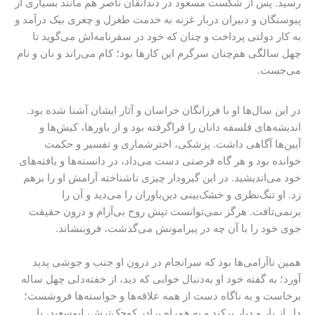
رسید. پس از شکست مسعود در دندانقان ناصر هم مانند بسیاری از
پیوستگان و دبیران دربار غزنه به خدمت طغرل و چغری بیک درآمد و
به کار دولتی پرداخت و چنان که خود در سفرنامه‌اش می‌گوید تا
چهل سالگی هم‌چنان سرگرم این کارها بود؛ کام می‌راند و نان و نام
می‌جست.
در این سال‌ها او با فرزانگان خراسان و آثار ایشان آشنا شده بود.
اندیشه‌های فلسفه دانان را فراگرفته بود و از باورها، کیش‌ها و
آیین‌ها آگاهی داشت. پزشکی، اخترشماری و تفسیر و حکمت
خوانده بود و هر گاه فرصتی دست می‌داد، در دانسته‌ها و یافته‌های
خود می‌اندیشید. در این گیرودار چیزی ناشناخته آرامش او را برهم
زد. او تنگ‌نظری و خشک‌بینی دین‌باوران را می‌دید و آن را
برنمی‌تافت. هرگز نمی‌توانست تپش روح بی‌آرام و درون حقیقت
جوی خود را با آن چه در پیرامونش می‌گذشت، فروبنشاند.
همین ناآرامی‌ها بود که سرانجام در درون او جنب و جوشی پدید
آورد؛ به گفته خود او به‌دنبال خوابی که دید، از خفته‌دلی چهل ساله
برخاست و به ناگاه دست از همه‌ علاقه‌ها و خواسته‌ها فروشست؛
دل از یار و دیار برکند و به همراه برادر کوچک‌ترش، ابوسعید، با