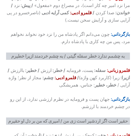
مرا نزد امیر چه کار است)، در مصراع دوم «مفعول»
/ پیش:
نزد
/
خواندن:
صدا کردن
/
قلمرو ادبی:
کمی آرایه ادبی
(ناصرخسرو در پی
آرایی سازی و آرایش سخن نیست.)
بازگردانی:
چون می‌دانم اگر پادشاه من را نزد خود نخواند نخواهم
مرد، پس من چه کاری با پادشاه دارم.
به چشمم ندارد خطر سفله گیتی / به چشم خردمند ازیرا خطیرم
قلمرو زبانی:
سفله:
پست، فرومایه
/ خطر:
ارزش
/ خطیر:
باارزش
/
ازیرا:
زیرا (کاربرد کهن واژه)
/
قلمرو ادبی:
چشم:
مجاز از نظر؛ واژه
آرایی /
خطر، خطیر
: جناس، همریشگی
بازگردانی:
جهان پست و فرومایه در نظرم ارزشی ندارد، از این رو
در چشم خردمند با ارزشم.
حقیر است اگر اردشیر است زی من / امیری که من بر دل او حقیرم
قلمرو زبانی:
حقیر:
کوچک، بی ارزش
/ زی:
نزد
/
(
اردشیر:
آن که