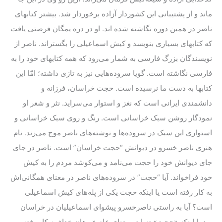
ماند و از پشتیبانی این کشوردار آزاده برخوردار شد. بیشتر کتابهای
ناصر در همین دوره نگاشته شده اند. او در دره یمگان فرصتی یافت
که کتابهای بسیاری بنویسد و کیش اسماعیلی را بگستراند. ناصر از
نویسندگان بزرگ فارسی به شمار می‌رود که همه کتابهای خود را به
فارسی نگاشته است. گویا سروده‌هایی نیز به تازی داشته؛ امّا این
کتابها به دست ما نرسیده است. حجت خراسان، فرزانه و
دانشمندی ایرانی است که نغز و استوار می‌سراید. نثر و شعر او
نمودگار روشن سبک خراسانی است. رنگ و روی سبک خراسانی و
استواری این سبک در سروده‌ها و نوشته‌های ناصر موج می‌زند. نام
هنری ناصر خسرو در دیوانش “حجت خراسان” است. ناصر در جای
جای دیوانش خود را حجت می‌نامد و می‌کوشد مردم را به کیش
خود فراخواند. آیا “حجت” در سروده‌های ناصر در معنای همگانی‌اش
به کار رفته است یا اینکه حجت یکی از پله‌های کیش اسماعیلی
است؟ آیا به راستی ناصرخسرو پیشوای اسماعیلیان در خراسان
بود یا اینکه «حجت» تنها در معنای عام «برهان خدا» به کار رفته