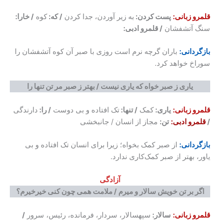
قلمرو زبانی:
پست کردن:
به زیر آوردن، جدا کردن
/ که:
کوه
/ خارا:
سنگ آتشفشان
/ قلمرو ادبی:
بازگردانی:
باران گرچه نرم است روزی با صبر آن کوه آتشفشان را
سوراخ خواهد کرد.
یاری ز صبر خواه که یاری نیست / بهتر ز صبر مر تن تنها را
قلمرو زبانی:
یاری:
کمک
/ تنها:
تک افتاده و بی دوست
/ را:
دارندگی
/
قلمرو ادبی:
تن:
مجاز از انسان / جانبخشی
بازگردانی:
از صبر کمک بخواه؛ زیرا برای انسان تک افتاده و بی
یاور، بهتر از صبر کمک‌کاری ندارد.
آزادگی
اگر بر تن خویش سالار و میرم / ملامت همی چون کنی خیرخیرم؟
قلمرو زبانی:
سالار:
سپهسالار، سردار، فرمانده، رئیس، سرور
/