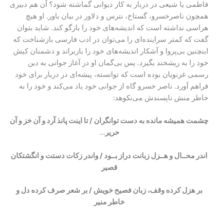
فاطمی یا شیعی در دربار به کار دیوانی گماشته شود؟ آن هم دبیری
همچون ناصرخسرو، گستاخ، نترس و دلاور در بیان باور. او هیچ
هراسی نداشته است که اندیشه‌های خود را بازگو کند. شاید بتوان
گفت که کمتر سراینده‌ای را می‌توان در ادب فارسی بازشناخت که
اینچنین بی‌پروا و آشکار اندیشه‌های خود را بازبراند و دشمنان کیش
خود را به ریشخند بگیرد. پس بی‌گمان او در آغاز جوانی به دین
رسمی غزنویان بوده است که توانسته، پیشه‌ای در دربار برای خود
فراهم آورد. ناصر خسرو گاه از جوانی خود یاد می‌کند و خود را به
خاطر منش ناپسندش می‌نکوهد:
چشمت همیشه مانده به دست توانگران / تا اینت پانذ آرد و آن خز و آن
حریر
…
اندر محــال و هــزل زبانت دراز بــود / واندر زکات دستت و انگشتکان
قصیر
بر هزل کرده وقف، زبان فصیح خویش / بر شعر صرف کرده دل و
خاطر منیر