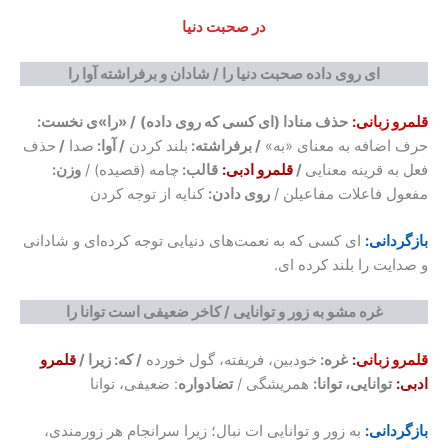
در صحبت دنیا
ای روی داده صحبت دنیا را / شادان و برفراشته آوا را
قلمرو زبانی:
حذف منادا (ای کسی که روی داده)
/ «را»ی نخست:
حرف اضافه به معنای «به»
/ برفراشته:
بلند کردن
/ آوا:
صدا
/
حذف
فعل به قرینه معنایی
/
قلمرو ادبی:
قالب:
چامه (قصیده) /
وزن:
مفعول فاعلات مفاعیلن /
روی دادن:
کنایه از توجه کردن
بازگردانی:
ای کسی که به نعمت‌های دنیایی توجه کرده‌ای و شادانی
و صدایت را بلند کرده ای.
غره مشو به زور و توانایی / کاخر ضعیفی است توانا را
قلمرو زبانی:
غره:
خودبین، فریفته، گول خورده
/ که: زیرا /
قلمرو
ادبی:
توانایی، توانا:
همریشگی /
تضادواره
: ضعیفی، توانا
بازگردانی:
به زور و توانایی ات نبال؛ زیرا سرانجام هر زورمندی،