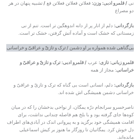
نی
/ قلمرو ادبی:
وزن
:
فعلاتن فعلاتن فعلاتن فع
/
تشبیه پنهان در هر
دو مصراع
بازگردانی:
دلم از انار پر از دانه اندوهگین تر است. تنم از نی
زمستانی که خشک است و آماده آتش گرفتن، خشک تر است.
بی‌گناهی شده همواره بر او دشمن / ترک و تازیّ و عراقیّ و خراسانی
قلمرو زبانی:
تازی
:
عرب
/ قلمرو ادبی:
ترک و تازیّ و عراقیّ و
خراسانی
: مجاز از همه
بازگردانی:
دلم، انسانی است بی گناه که ترک و تازیّ و عراقیّ و
خراسانی دشمن همیشگی اش شده اند.
ناصرخسرو سرانجام درّه‌ یمگان، از نواحی بدخشان را که در میان
کوه‌ها جای گرفته بود و با بلخ هم فاصله چندانی نداشت، برای
اقامت همیشگی خود برگزید و به پیروانی اندک در آبادی‌های اطراف
دل خوش کرد. یمگانیان تا روزگار ما هنوز بر کیش اسماعیلی
مانده‌اند.