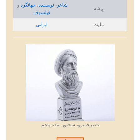
شاعر
،
نویسنده
،
جهانگرد
و
پیشه
فیلسوف
ملیت
ایرانی
ناصرخسرو، سخنور سده پنجم