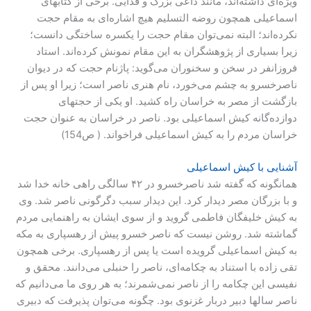
ویژه‌ای داشته‌اند، مانند داعی بزرگ و فدایی. برخی از کتابهای
اسماعیلی همچون روضه التسلیم هیچ اشاره‌ای به مقام حجت
نکرده‌اند؛ البته نمی‌توان مقام حجت را یکسره ساختگی دانست؛
زیرا بسیاری از پژوهشگران به این مقام نمونش کرده‌اند. استاد
فروزانفر در سخن و سخنوران می‌گوید: پاژنام حجت که در دیوان
ناصرخسرو به چشم می‌خورد، نام هنری ناصر است؛ زیرا او پس از
بازگشت از مصر به خراسان راه کشید. او یکی از حجتهای
دوازده‌‌گانه کیش اسماعیلی بود. ناصر در خراسان به عنوان حجت
خراسان مردم را به کیش اسماعیلی فراخواند. ( ص154)
آشنایی با کیش اسماعیلی
همانگونه که گفته شد ناصرخسرو در ۴۲ سالگی راهی خانه خدا شد
و با بزرگان مصر دیدار کرد. این دیدار سبب دگرگونی ناصر شد. وی
به کیش خلیفگان فاطمی گروید و از سوی ایشان به راهنمایی مردم
گماشته شد. روشن نیست که ناصر خسرو پیش از رهسپاری به مکه
به کیش اسماعیلی گرویده است یا پس از رهسپاری. برخی همچون
تقی زاده با استناد به چکامه‌ای، ناصر را حنبلی می‌دانند. محقق و
نفیسی این چکامه را از ناصر نمی‌شمرند؛ به هر روی ما می‌دانیم که
ناصر سالها دبیر دربار غزنوی بود. چگونه می‌توان پذیرفت که دبیری