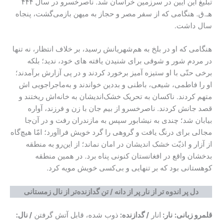
تبلیغ این آیین در سرزمین خراسان شد. ناصرخسرو در سال ۴۴۴
هـ.ق. هنگامی که از سفر مصر و حجاز به میهن بازمی‌گشت، پنجاه
سال داشت.
هنگامی که او در بلخ به هم‌شهریانش رسید، بر خلاف انتظار، نه ‌تنها
در مردم شور و شوقی برای شنیدن یافته های خود، ندید؛ بلکه
برخی حتّی با او ستیزه آمیز برخورد کردند و در پی آزارش برآمدند؛
او را فاطمی، شیعی، باطنی و بددین خواندند و به‌ماجراجویی اش
متهم کردند. ناکسان به تحریک خشک‌اندیشان به خانه‌اش ریختند و
قصد جانش کردند. ناصرخسرو از بیم جان با زن و فرزند، آواره‌
بیابان شد؛ چندی به نیشابور سپس به مازندران رفت و در آن‌جا
مجالی برای درنگ یافت و گروهی را گرد خویش فراآورد؛ امّا هیچ‌گاه
از آزار و اذیّت خشک اندیشان در امان نماند؛ از این‌رو به منطقه‌
بدخشان واقع در افغانستان کنونی پناه برد. در همین منطقه‌
کوهستانی بود که بر تنهایی و بی‌کسی خویش مویه کرد.
دل پر اندوه تر از نار پر از دانه
/ تن گدازنده‌تر از نال زمستانی
قلمرو زبانی:
نار
:
انار
/
گدازنده
:
ذوب شده، قابل آتش گرفتن
/
نال
: