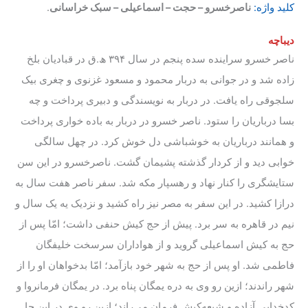
کلید واژه:
ناصرخسرو – حجت – اسماعیلی – سبک خراسانی
.
دیباچه
ناصر خسرو سراینده سده پنجم در سال ۳۹۴ ﮪ.ق در قبادیان بلخ
زاده شد و در جوانی به دربار محمود و مسعود غزنوی و چغری بیک
سلجوقی راه یافت. در دربار به نویسندگی و دبیری پرداخت و چه
بسا درباریان را ستود. ناصر خسرو در دربار به باده خواری پرداخت
و همانند درباریان به خوشباشی دل خوش کرد. در چهل سالگی
خوابی دید و از کردار گذشته پشیمان گشت. ناصرخسرو در این سن
ستایشگری را کنار نهاد و رهسپار مکه شد. سفر ناصر هفت سال به
درازا کشید. در این سفر به مصر نیز راه کشید و نزدیک یه یک سال و
نیم در قاهره به سر برد. پیش از حج کیش حنفی داشت؛ امّا پس از
حج به کیش اسماعیلی گروید و از هواداران سرسخت خلیفگان
فاطمی شد. او پس از حج به شهر خود بازآمد؛ امّا بدخواهان او را از
شهر راندند؛ ازین رو وی به دره یمگان پناه برد. در یمگان فرمانروا و
کدخدایی آزاده و شیعه‌کیش فرمان می‌راند؛ ازین رو وی در این جا