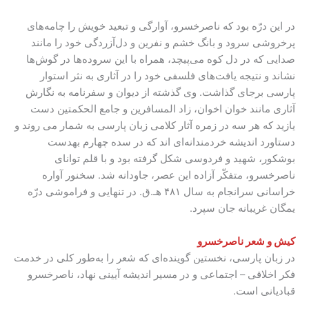
در این درّه بود که ناصرخسرو، آوارگی و تبعید خویش را چامه‌های
پرخروشی سرود و بانگ خشم و نفرین و دل‌آزردگی خود را مانند
صدایی که در دل کوه می‌پیچد، همراه با این سروده‌ها در گوش‌ها
نشاند و نتیجه‌ یافت‌های فلسفی خود را در آثاری به نثر استوار
پارسی برجای گذاشت. وی گذشته از دیوان و سفرنامه به نگارش
آثاری مانند خوان ‌اخوان، زاد المسافرین و جامع الحکمتین دست
یازید که هر سه در زمره‌ آثار کلامی زبان پارسی به شمار می روند و
دستاورد اندیشه خردمندانه‌ای اند که در سده‌ چهارم بهدست
بوشکور، شهید و فردوسی شکل گرفته بود و با قلم توانای
ناصرخسرو، متفکّر آزاده‌ این عصر، جاودانه شد. سخنور آواره‌
خراسانی سرانجام به سال ۴۸۱ هـ.ق. در تنهایی و فراموشی درّه‌
یمگان غریبانه جان سپرد.
کیش و شعر ناصرخسرو
در زبان پارسی، نخستین گوینده‌ای که شعر را به‌طور کلی در خدمت
فکر اخلاقی – اجتماعی و در مسیر اندیشه‌ آیینی نهاد، ناصرخسرو
قبادیانی است.