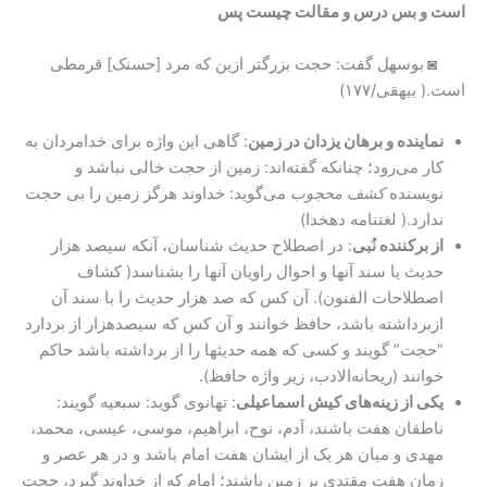
است و بس درس و مقالت چیست پس
◙
بوسهل گفت: حجت بزرگتر ازین که مرد [حسنک] قرمطی
است.( بیهقی/۱۷۷)
نماینده و برهان یزدان در زمین
: گاهی این واژه برای خدامردان به
کار می‌رود؛ چنانکه گفته‌اند: زمین از حجت خالی نباشد و
نویسنده
کشف محجوب
می‌گوید: خداوند هرگز زمین را بی حجت
ندارد.( لغتنامه دهخدا)
از برکننده نُبی
: در اصطلاح حدیث شناسان، آنکه سیصد هزار
حدیث یا سند آنها و احوال راویان آنها را بشناسد( کشاف
اصطلاحات الفنون). آن کس که صد هزار حدیث را با سند آن
ازبرداشته باشد، حافظ خوانند و آن کس که سیصدهزار از بردارد
“حجت” گویند و کسی که همه حدیثها را از برداشته باشد حاکم
خوانند (ریحانه‌الادب، زیر واژه حافظ).
یکی از زینه‌های کیش اسماعیلی
: تهانوی گوید: سبعیه گویند:
ناطقان هفت باشند، آدم، نوح، ابراهیم، موسی، عیسی، محمد،
مهدی و میان هر یک از ایشان هفت امام باشد و در هر عصر و
زمان هفت مقتدی بر زمین باشند؛ امام که از خداوند گیرد، حجت