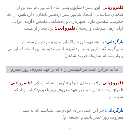
قلمرو زبانی:
ابن:
پسر
/ شاپور:
پسر شاه (شاپور نام سه تن از
شاهان ساسانی، اینجا، شاپور پسر اردشیر بابکان) /
اردشیر:
آن که
حکومت مقدس دارد، شهریاری و پادشاهی مقدس
/ آزده:
ایرانی،
آزاد، رها، شریف، وارسته
/
قلمرو ادبی:
تن: مجاز از هستی
بازگردانی:
به هستی، فرزند پاک ایرانیان و مردم وارسته ام.
نمی‌گویم که شاپور پسر اردشیرم (سربلندیم به این است که ایرانی
و وارسته ام نه اینکه فرزند شاهم).
ندانم جز این عیب مر خویشتن را / که بر عهد معروف روز غدیرم
قلمرو زبانی:
را:
به معنای «برای»
/ مر:
نشانه سبکی
/
قلمرو ادبی:
تلمیح:
رخداد غدیر خم /
بر عهد معروف روز غدیرم:
کنایه از اینکه
شیعه ام
بازگردانی:
جز این عیبی برای خودم نمی‌شناسم که به پیمان
معروف روز غدیر پایبندم (شیعه ام).