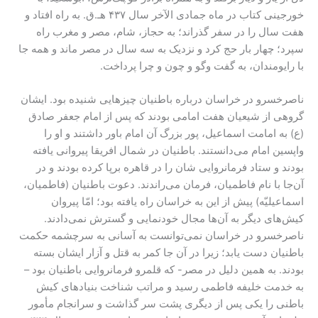
خورجینی کتاب در ماه جمادی الآخر سال ۴۳۷ هـ.ق. به راه افتاد و
هفت سال را در سفر گذراند؛ به حجاز، شام، مصر و مغرب راه
سپرد؛ چهار بار حج کرد و نزدیک به سه سال در مصر ماند و همه جا
با رایومندان، به گفت وگو و چون و چرا پرداخت.
ناصرخسرو در خراسان درباره‌ باطنیان چیزهایی شنیده بود. ایشان
گروهی از شیعیان هفت امامی بودند که پس از امام جعفر صادق
(ع) به امامت اسماعیل، پور بزرگ آن امام باور داشتند و او را
واپسین امام می‌دانستند. باطنیان در شمال افریقا پیروانی یافته
بودند و ستاد فرمانروایی شان را در قاهره برپا کرده بودند و در
آن‌جا با نام فاطمیان، فرمان می‌راندند. دعوت باطنیان (فاطمیان،
اسماعیلیّه) پیش از این به خراسان راه یافته بود؛ امّا پیروان
کیش‌های دیگر به آن‌ها مجال خودنمایی و گسترش نمی‌دادند.
ناصرخسرو در خراسان نمی‌توانست به آسانی به سرچشمه‌ حکمت
باطنیان دست یابد؛ زیرا در آن‌ جا کمر به قتل و آزار ایشان بسته
بودند. به همین دلیل در مصر- که قلمرو فرمانروایی باطنیان بود –
به خدمت خلیفه‌ فاطمی رسید و مراتب شناخت بنیادهای کیش
باطنی را یکی پس از دیگری پشت سر گذاشت و سرانجام مأمور