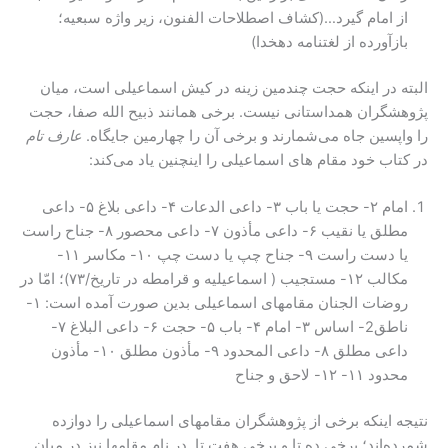
از امام گیرد…(کشاف اصطلاحات الفنون، زیر واژه سبعیه؛
بازآورده از لغتنامه دهخدا)
البته در اینکه حجت چندمین زینه در کیش اسماعیلی است، میان
پژوهشگران همداستانی نیست. برخی همانند ذبیح الله صفا، حجت
را واپسین جاه می‌شمارند و برخی آن را چهارمین جایگاه.
عارف تام
در کتاب خود مقام های اسماعیلی را اینچنین یاد می‌کند:
امام ۲- حجت یا باب ۳- داعی الدعات ۴- داعی بلاغ ۵- داعی
مطلق یا نقیب ۶- داعی مأذون ۷- داعی محصور ۸- جناح راست
یا دست راست ۹- جناح چپ یا دست چپ ۱۰- مکاسر ۱۱-
مکالب ۱۲- مستجیب ( اسماعیلیه و قرامطه در تاریخ/۷۳)؛ امّا در
روضات الجنان مقامهای اسماعیلی بدین صورت آمده است: ۱-
ناطق2- اساس ۳- امام ۴- باب ۵- حجت ۶- داعی البلاغ ۷-
داعی مطلق ۸- داعی المحدود ۹- مأذون مطلق ۱۰- مأذون
محدود ۱۱- ۱۲- لاحق و جناح
نتیجه اینکه برخی از پژوهشگران مقامهای اسماعیلی را دوازده
شمرده‌اند؛ برخی ده تا و برخی هفت تا. در نام مقامها نیز در میان