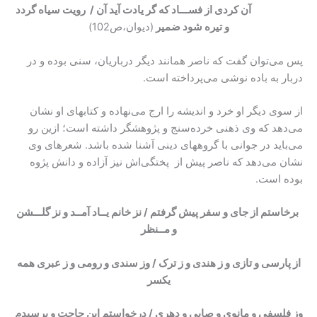
آن کردی از فســـاد که گر یادت آید آن / رویت سیاه گردد
و تیره شود ضمیر
(دیوان،ص102)
پس می‌توان گفت که ناصر همانند دیگر درباریان، سنی بوده و در
دربار به باده نوشی می‌پرداخته است.
از سوی دیگر او خرد و اندیشه را ارج می‌نهاده و کتابهای او نشان
می‌دهد که وی ذهنی خرده‌سنج و پژوهشگر داشته است؛ ازین رو
می‌باید در جوانی با گروههای دینی آشنا شده باشد. شعرهای وی
نشان می‌دهد که ناصر پیش از پختگی‌اش نیز آزاده و دانش پژوه
بوده است.
برخاستم از جای و سفر پیش گرفتم / نز خانم یــاد آمــد و نز گلـــشن
و مــنظر
از پارسی و تازی و ز هندی و ز ترک / وز سندی و رومی و ز عبری همه
یکسر
وز فلسفی و مانوی و صابی و دهری / درخواستم این حاجت و پرسیدم