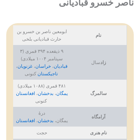
ناصر خسرو قبادیانی
ابومعین ناصر بن خسرو بن
نام
حارث قبادیانی بلخی
۹ ذیقعده ۳۹۴ قمری (۳
سپتامبر ۱۰۰۴ میلادی)
زاد
سال
قبادیان
،
خراسان
،
غزنویان
،
تاجیکستان
کنونی
۴۸۱ قمری (۱۰۸۸ میلادی)
سالمرگ
یمگان
،
بدخشان
،
افغانستان
کنونی
درهٔ
آرامگاه
یمگان،
بدخشان
،
افغانستان
نام هنری
حجت