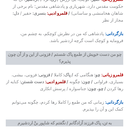
حکومت مقدس دارد، شهریاری و پادشاهی مقدس؛ نام برخی از
شاهان هخامنشی و ساسانی)
/
قلمرو ادبی:
بنسری:
حقیر /
دل:
مجاز از نظر
بازگردانی:
پادشاهی که من در نظرش کوچکم، به چشم من،
فرومایه و کوچک است گرچه اردشیر باشد.
چو من دست خویش از طمع پاک شستم / فزونی از این و از آن چون
پذیرم؟
قلمرو زبانی:
چو:
هنگامی که
/ پاک:
کاملا
/ فزونی:
فزونی، بیشی،
بسیاری، فراوانی
/ چون:
چگونه
/
قلمرو ادبی:
دست شستن:
کنایه از
رها کردن
/ چو، چون:
جناسواره / پرسش انکاری
بازگردانی:
زمانی که من طمع را کاملا رها کردم، چگونه می‌توانم
کمک این و آن را بپذیرم.
به تن، پاک فرزند آزادگانم / نگفتم که شاپور بنْ اردشیرم