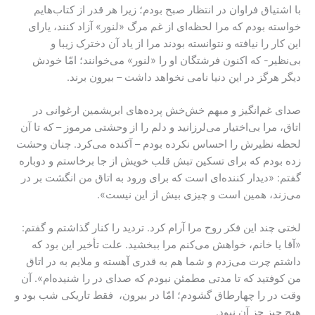
با اشتیاق فراوان در انتظار صبح بودم؛ زیرا هر قدر از کتاب‌هایم
خواسته بودم که مرا لحظه‌ای از غم مرگ «لنور» آزاد کنند، یارای
این کار را نیافته و نتوانسته بودند مرا از یاد آن دخترک زیبا و
بی‌نظیر- که اکنون فرشتگان او را «لنور» می‌خوانند؛ امّا خودش
دیگر هرگز در این دنیا نامی نخواهد داشت – بیرون برند.
صدای غم‌انگیز و مبهم خش‌خش پرده‌های ابریشمین ارغوانی در
اتاق، مرا بی‌اختیار می‌لرزانید و دلم را از وحشتی مرموز – که تا آن
لحظه نظیرش را احساس نکرده بودم – آکنده می‌کرد. چنان وحشت
زده بودم که برای تسکین تبش قلب خویش از جا برخاستم و دوباره
گفتم: «دیدار کننده‌ای است که برای ورود به اتاق من انگشت بر در
می‌زند، همین است و چیزی بیش از این نیست».
لختی چند این فکر روح مرا آرام کرد. تردید را کنار گذاشتم و گفتم:
«آقا یا خانم، خواهش می‌کنم مرا ببخشید. علت تأخیر این بود که
داشتم چرت می‌زدم و شما هم به قدری آهسته و ملایم به در اتاق
من کوفتید که تا مدتی مطمئن نبودم که صدای در را شنیده‌ام». آن‌
وقت در را چهارطاق گشودم؛ امّا در بیرون، فقط تاریکی شب بود و
هیج‌ چیز جز آن نبود.