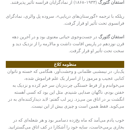
استفان
گئورگ
(۱۹۳۳-۱۸۶۸) از نمادگرایان فرانسه تأثیر پذیرفتند.
ریلکه با ترجمه‌ «گورستان‌های دریایی»، سروده‌ پل والری، نمادگرای
فرانسوی تحت تأثیر او قرار گرفت.
استفان گئورگ
در جست‌وجوی حیاتی معنوی بود و در آخرین دهه‌
قرن نوزدهم در پاریس اقامت داشت و مالارمه را از نزدیک دید و
سخت تحت تأثیر او قرار گرفت.
منظومه‌ کلاغ
یک‌بار، در نیمشبی ظلمانی و وحشت‌آور، هنگامی که خسته و ناتوان
کتابی عجیب و مرموز را از اسرار یک علم فراموش شده،
می‌خواندم و از فرط خستگی چرت‌زنان سر خم کرده و نزدیک به
خفتن بودم، ناگهان صدایی شنیدم. مثل این بود که کسی آهسته
انگشت بر در اتاق من می‌زد. زیر لب گفتم: لابد دیدارکننده‌ای به در
می‌کوبد. فقط همین است و چیزی بیش از این نیست.
خوب یادم می‌آمد که ماه یخ‌زده‌ دسامبر بود و هر شعله‌ای که در
بخاری برمی‌خاست، سایه‌ خود را آشکارا در کف اتاق می‌گسترانید.