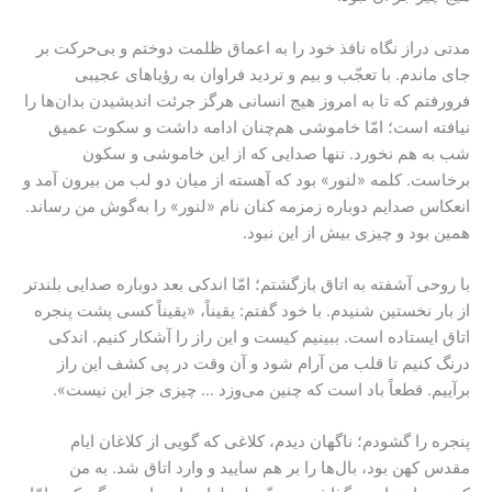
مدتی دراز نگاه نافذ خود را به اعماق ظلمت دوختم و بی‌حرکت بر
جای ماندم. با تعجّب و بیم و تردید فراوان به رؤیاهای عجیبی
فرورفتم که تا به امروز هیج انسانی هرگز جرئت اندیشیدن بدان‌ها را
نیافته است؛ امّا خاموشی هم‌چنان ادامه داشت و سکوت عمیق
شب به هم نخورد. تنها صدایی که از این خاموشی و سکون
برخاست. کلمه‌ «لنور» بود که آهسته از میان دو لب من بیرون آمد و
انعکاس صدایم دوباره زمزمه کنان نام «لنور» را به‌گوش من رساند.
همین بود و چیزی بیش از این نبود.
با روحی آشفته به اتاق بازگشتم؛ امّا اندکی بعد دوباره صدایی بلندتر
از بار نخستین شنیدم. با خود گفتم: یقیناً، «یقیناً کسی پشت پنجره‌
اتاق ایستاده است. ببینیم کیست و این راز را آشکار کنیم. اندکی
درنگ کنیم تا قلب من آرام شود و آن وقت در پی کشف این راز
برآییم. قطعاً باد است که چنین می‌وزد … چیزی جز این نیست».
پنجره را گشودم؛ ناگهان دیدم، کلاغی که گویی از کلاغان ایام
مقدس کهن بود، بال‌ها را بر هم سایید و وارد اتاق شد. به من