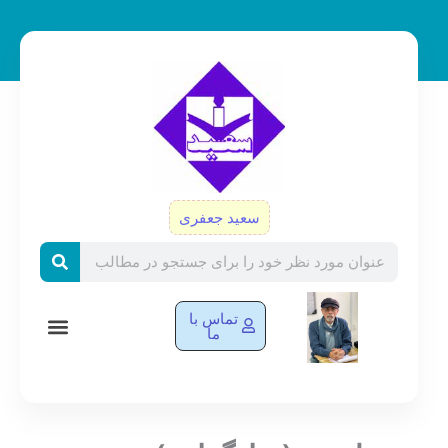
رش
ه
حتوا
سعید جعفری
Search
تماس با
ما