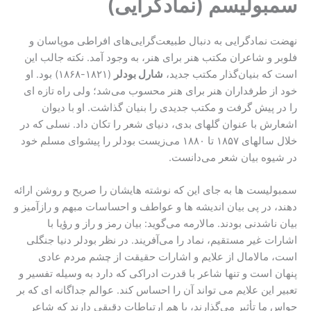
سمبولیسم (نمادگرایی)
نهضت نمادگرایی به دنبال طبیعت‌گرایی‌های افراطی موپاسان و
فلوبر و شاعران مکتب هنر برای هنر، به وجود آمد. نکته جالب این
است که بنیان‌گذار مکتب جدید،
شارل بودلر
(۱۸۲۱-۱۸۶۸) بود. او
خود از طرفداران هنر برای هنر محسوب می‌شد؛ ولی راه تازه ای
را در پیش گرفت و مکتب جدیدی را بنیان گذاشت. او با دیوان
اشعارش با عنوان گلهای بدی، دنیای شعر را تکان داد. نسلی که در
خلال سالهای ۱۸۵۷ تا ۱۸۸۰ می‌زیست بودلر را پیشوای مسلم خود
در شیوه بیان شعر می‌دانست.
سمبولیست ها به جای این که نوشته هایشان را صریح و روشن ارائه
دهند، در پی بیان اندیشه ها و عواطف و احساسات مبهم و رازآمیز و
بیان ناشدنی بودند. مالارمه می‌گوید: بیان رمز و راز و رؤیا با
اشارات غیر مستقیم، نماد را می‌آفریند. در نظر بودلر دنیا جنگلی
است، مالامال از علایم و اشارات حقیقت از چشم مردم عادی
پنهان است و تنها شاعر با قدرت ادراکی که دارد به وسیله تفسیر و
تعبیر این علایم می تواند آن را احساس کند. عوالم جداگانه ای که بر
حواس ما تأثیر می‌گذارند، با هم ارتباطات دقیقی دارند که شاعر