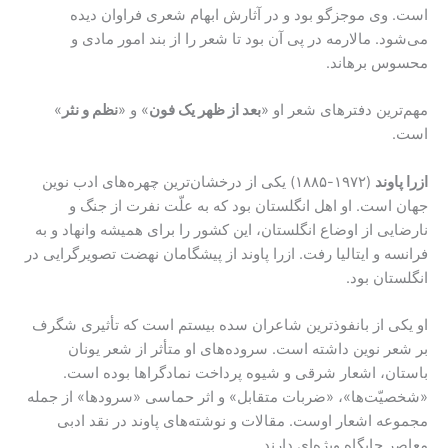
است. وی موجزگو بود و در آثارش ابهام شعری فراوان دیده
می‌شود. مالارمه در پی آن بود تا شعر را از بند امور مادی و
محسوس برهاند.
مهم‌ترین دفترهای شعر او «
بعد از ظهر یک فون
» و «
نظم و نثر
»
است.
ازرا پاوند
(۱۹۷۲-۱۸۸۵) یکی از درخشان‌ترین چهره‌های ادب نوین
جهان است. او اهل انگلستان بود که به علّت نفرت از جنگ و
نارضایی از اوضاع انگلستان، این کشور را برای همیشه وانهاد و به
فرانسه و ایتالیا رفت. ازرا پاوند از پیشگامان نهضت تصویرگرایی در
انگلستان بود.
او یکی از بانفوذترین شاعران سده‌ بیستم است که تأثیری شگرف
بر شعر نوین داشته است. سروده‌های او متأثر از شعر یونان
باستان، اشعار شرقی و شیوه‌ پرداخت نمادگرا‌ها بوده است.
«شخصیّت‌ها»، «ضربات متقابل» و اثر حماسی «سرودها» از جمله‌
مجموعه اشعار اوست. مقالات و نوشته‌های پاوند در نقد ادبی
معاصر جایگاه ویژه‌ای دارند.