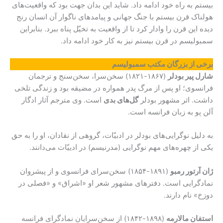
بیستم به راه خود ادامه داد. شاید این بدان جهت بود که واقعیت‌های
هولناک قرن بیستم با جنگ جهانی و پیامدهای ناگوار آن انسان رنج
دیده‌ این قرن را وادار کرد تا از واقعیت به تخیّل پناه ببرد. بنابراین
سمبولیسم در قرن بیستم نیز به کار خود ادامه داد.
برخی از بزرگان مکتب سمبولیسم
شارل پیر بودلر
(۱۸۶۷-۱۸۲۱) سخن‌سرا، سخن‌سنج و ترجمان
فرانسوی؛ او پس از مرگ پدر همواره در مضیقه بود و زندگی تلخی
داشت. اثر مشهور بودلر
گل‌های بدی
است. وی مترجم آثار ادگار
آلن پو به زبان فرانسه است.
به دلیل نوگرایی‌های بودلر در ادبیّات، گروهی از نقادان، او را به حق
یکی از چهره‌های مهم نوگرایی (مدرنیسم) در ادییّات می‌دانند.
ژان آرتور رمبو
(۱۸۹۱-۱۸۵۴) سخن‌سرای فرانسوی و از پیشروان
نمادگرایی است. دفترهای مشهور شعر او «اشراق» و «فصلی در
دوزخ» نام دارند.
استفان مالارمه
(۱۸۹۸-۱۸۴۲) از سخن‌سرایان نمادگرای فرانسه