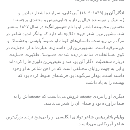
ادگار آلن پو
(۱۸۴۹-۱۸۰۹) آمریکایی، سراینده‌ اشعار نمادین و
رُمانتیک و نویسنده خیال پرداز و جنایی‌نویس و منتقدی برجسته؛
نخستین مجموعه‌ اشعار او با نام
«تیمور لنگ
» در سال ۱۸۲۷ منتشر
شد. مشهورترین شعر «پو» «کلاغ» نام دارد که بیانگر اندوه شاعر در
مرگ زنی زیباست. داستان‌های کوتاه او عموماً پلیسی، وحشتناک و
غیرمترقیه است. مشهورترین این داستان‌ها عبارت‌اند از: «جنایت در
کوی غسالخانه»، «نامه‌ دزدیده شده»، «سوسک طلایی»، «سایه».
درباره‌ شخصیّت ادگار آلن پو، ضد و نقیض‌ترین داوری‌ها را کرده‌اند
و این به جهت زوایای مختلفی است که در ذهن شاعرانه‌ او وجود
داشته است. بودلر می‌گوید: پو، فرشته‌ای هبوط کرده بود که
بهشت را به یاد داشت.
دیگری او را مردی جغجغه فروش می‌دانست که جغجغه‌اش را به
صدا درآورده بود و صدای آن را شعر می‌نامید.
ویلیام باتلر بیتس
شاعر توانای انگلیسی او را بی‌هیج تردید بزرگ‌ترین
شاعر آمریکایی می‌دانست.