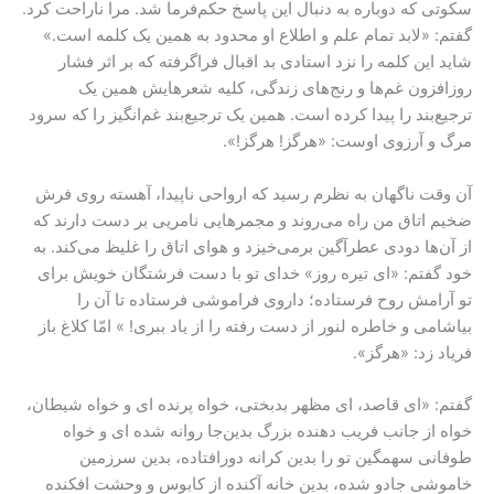
سکوتی که دوباره به دنبال این پاسخ حکم‌فرما شد. مرا ناراحت کرد.
گفتم: «لابد تمام علم و اطلاع او محدود به همین یک کلمه است.»
شاید این کلمه را نزد استادی بد اقبال فراگرفته که بر اثر فشار
روزافزون غم‌ها و رنج‌های زندگی، کلیه‌ شعرهایش همین یک
ترجیع‌بند را پیدا کرده است. همین یک ترجیع‌بند غم‌انگیز را که سرود
مرگ و آرزوی اوست: «هرگز! هرگز!».
آن وقت ناگهان به نظرم رسید که ارواحی ناپیدا، آهسته روی فرش
ضخیم اتاق من راه می‌روند و مجمرهایی نامریی بر دست دارند که
از آن‌ها دودی عطرآگین برمی‌خیزد و هوای اتاق را غلیظ می‌کند. به
خود گفتم: «ای تیره روز» خدای تو با دست فرشتگان خویش برای
تو آرامش روح فرستاده؛ داروی فراموشی فرستاده تا آن را
بیاشامی و خاطره‌ لنور از دست رفته را از یاد ببری! » امّا کلاغ باز
فریاد زد: «هرگز».
گفتم: «ای قاصد، ای مظهر بدبختی، خواه پرنده ای و خواه شیطان،
خواه از جانب فریب دهنده‌ بزرگ بدین‌جا روانه شده ای و خواه
طوفانی سهمگین تو را بدین کرانه‌ دورافتاده، بدین سرزمین
خاموشی جادو شده، بدین خانه‌ آکنده از کابوس و وحشت افکنده