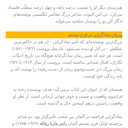
هنرمندی دیگر او را شصت درصد نابغه و چهل درصد متقلّب قلمداد
می‌کرد. تی.اس.الیوت، شاعر بزرگ معاصر انگلیسی نوشته‌های
ادگار آلن پو را نوشتار شلخته می‌خواند.
پیروان نمادگرایی در قرن بیستم
بزرگ‌ترین نویسنده‌ای که تأثیر نمادگرایی – آن هم در خالص‌ترین
شکلش – در آثار او دیده می‌شود، مارسل پروست (۱۹۲۲-۱۸۷۱)
است. هر چند که تعبیر رمان نمادگرایانه هیج‌گاه نزد تاریخ ادییّات
نگاران، اقبال چندانی نداشته است. پروست از سال ۱۹۱۳ تا ۱۹۲۲
رمان بزرگ «در جست‌وجوی زمان از دست رفته» را نوشت که بر
پایه‌ زندگی خود اوست.
همچنان که از عنوان این کتاب برمی آید، هدف نویسنده رخنه به
فراسوی واقعیت و جست و جوی جهانی آرمانی است. از نظر او
واقعیت راستین درهم آمیختن حال و گذشته است.
نمادگرایی فرانسه در آلمان نیز سخت تأثیرگذار بود. دو شاعر
برجسته اوایل قرن بیستم آلمان
راینر ماریا ریلکه
(۱۹۲۶-۱۸۷۵) و