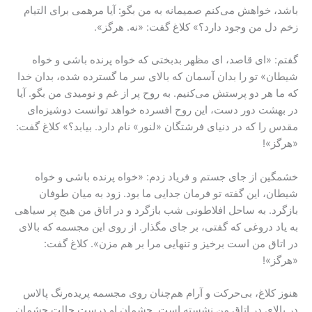
باشد، خواهش می‌کنم صمیمانه به من بگو: آیا مرهمی برای التیام
زخم دل من وجود دارد؟» کلاغ گفت: «نه. هرگز».
گفتم: «ای قاصد، ای مظهر بدبختی که خواه پرنده باشی و خواه
شیطان» تو را بدان آسمان که بالای سر ما گسترده شده، بدان خدا
که ما هر دو پرستش می‌کنیم. به روح پر از غم و نومیدی من بگو. آیا
در بهشت دور دست، این روح افسرده خواهد توانست دوشیزه‌ای
مقدس را که در دنیای فرشتگان «لنور» نام دارد. بیابد؟» کلاغ گفت:
«هرگز»!
خشمگین از جای جستم و فریاد زدم: «خواه پرنده باشی و خواه
شیطان، این گفته‌ تو فرمان جدایی ما بود. زود به میان طوفان
بازگرد. به ساحل افلاطونی شب بازگرد و در اتاق من هیج پر سیاهی
به یاد دروغی که گفتی، بر جای مگذار. از روی این مجسمه که بالای
در اتاق من است برخیز و تنهایی مرا بر هم مزن». کلاغ گفت:
«هرگز»!
هنوز کلاغ، بی‌حرکت و آرام هم‌چنان روی مجسمه‌ پریده‌رنگ پالاس
در بالای در اتاق من نشسته است. چشمان او درست حالت چشمان