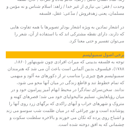
وحدت / فقر: بی نیازی از غیر خدا / زاهد: اسلام شناس و نه مؤمن و
مسلمان، یعنی زهدفروش / مدّعى: عقل، فلسفه
در اشعار نمادین به ویژه اشعار بودلر تصویرها با همه تفاوت هایی
که دارند، دارای نقطه مشترکی اند که با استفاده از آن، شعر را
می‌توان تفسیر و حتی معنا کرد.
برخی اصول سمبولیسم
توجه به فلسفه بدبینی که میراث افرادی چون شوپنهاور (۱۸۶۰ـ
۱۷۸۸)، فیلسوف بدبین آلمانی است باعث آن می شد که هنرمندان
سمبولیسم هیچ چیزی را مناسب تر از دکورهای مه آلود و مبهمی
که تمام خطوط تند و قاطع زندگی در میان آنها محو می شود،
ندانند. سخن‌سرای نمادگرا در محیط ابهام آمیز پیرامون خود و در
میان رؤیاهایش، تسلیم مالیخولیای خود می شد؛ قصرهای کهنه و
متروک و شهرهای خراب و آبهای راکدی که برگهای زرد روی آنها را
پوشانده است و نور چراغی که در میان ظلمت شب سوسو می زند
و اشباح روی پرده که تکان می خورند و بالاخره سلطنت سکوت و
چشمانی که به افق دوخته شده است.