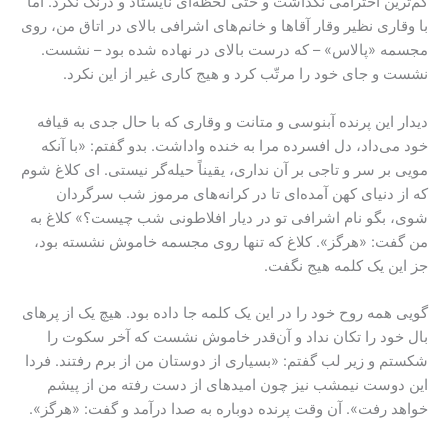
کم‌ترین احترامی نگذاشت و حتّی لحظه‌ای نایستاد و درنگ نکرد. امّا
با وقاری نظیر وقار آقاها و خانم‌های اشرافی بالای در اتاق من، روی
مجسمه‌ «پالاس» – که درست بالای در نهاده شده بود – نشست.
نشست و جای خود را مرتّب کرد و هیج کاری غیر از این نکرد.
دیدار این پرنده‌ آبنوسی و متانت و وقاری که با حال جدی به قیافه‌
خود می‌داد، دل افسرده‌ مرا به خنده واداشت. بدو گفتم: «با آنکه
مویی بر سر و تاجی بر آن نداری، یقیناً حیله‌گر نیستی. ای کلاغ شوم
که از دنیای کهن آمده‌ای تا در کرانه‌های مرموز شب سرگردان
شوی، بگو نام اشرافی تو در دیار افلاطونی شب چیست؟» کلاغ به
من گفت: «هرگز». کلاغ که تنها روی مجسمه‌ خاموش نشسته بود،
جز این یک کلمه هیج نگفت.
گویی همه‌ روح خود را در این یک کلمه جا داده بود. هیچ ‌یک از پرهای
بال خود را تکان نداد و آن‌قدر خاموش نشست که آخر سکوت را
شکستم و زیر لب گفتم: «بسیاری از دوستان من از برم رفتند. فردا
این دوست نیمشب نیز چون امیدهای از دست رفته‌ من از پیشم
خواهد رفت». آن وقت پرنده دوباره به صدا درآمد و گفت: «هرگز».