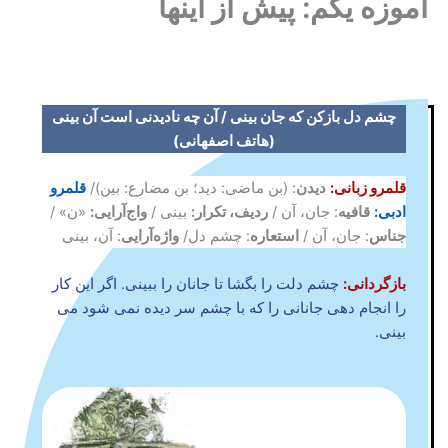
آموزه یکم: پیش از اینها
چشم دل بازکن که جان بینی / آن چه نادیدنی است آن بینی
(هاتف اصفهانی)
قلمرو زبانی:
دیدن
: (بن ماضی: دید؛ بن مضارع: بین)/
قلمرو
ادبی:
قافیه
: جان، آن /
ردیف، تکرار:
بینی /
واج‌آرایی:
«ن» /
جناس
: جان، آن /
استعاره
: چشم دل/
واژه‌آرایی
: آن، بینی
بازگردانی:
چشم دلت را بگشا تا جانان را ببینی. اگر این کار
را انجام دهی جانانی را که با چشم سر دیده نمی شود می
بینی.