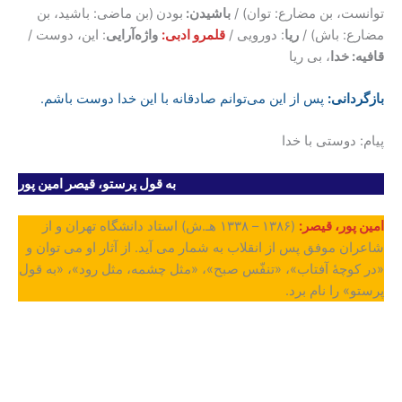
توانست، بن مضارع: توان) /
باشیدن:
بودن
(بن ماضی: باشید، بن
مضارع: باش) /
ریا
: دورویی /
قلمرو ادبی:
واژه‌آرایی
: این، دوست /
قافیه: خدا
، بی ریا
بازگردانی
:
پس از این می‌توانم صادقانه با این خدا دوست باشم.
پیام: دوستی با خدا
به قول پرستو، قیصر امین پور
امین پور، قیصر:
(۱۳۸۶ – ۱۳۳۸ هـ.ش) استاد دانشگاه تهران و از
شاعران موفق پس از انقلاب به شمار می آید. از آثار او می توان و
«در کوچۀ آفتاب»، «تنفّس صبح»، «مثل چشمه، مثل رود»، «به قول
پرستو» را نام برد.