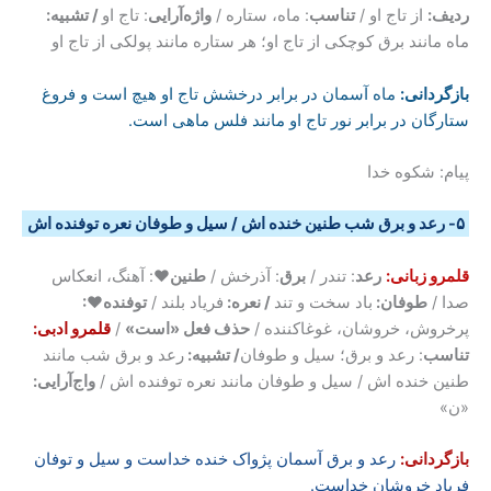
ردیف:
از تاج او /
تناسب
: ماه، ستاره /
واژه‌آرایی
: تاج او
/ تشبیه:
ماه مانند برق کوچکی از تاج او؛ هر ستاره مانند پولکی از تاج او
بازگردانی
:
ماه آسمان در برابر درخشش تاج او هیچ است و فروغ
ستارگان در برابر نور تاج او مانند فلس ماهی است.
پیام: شکوه خدا
۵- رعد و برق شب طنین خنده اش / سیل و طوفان نعره توفنده اش
قلمرو زبانی:
رعد
: تندر /
برق
: آذرخش /
طنین♥
: آهنگ، انعکاس
صدا /
طوفان:
باد سخت و تند
/ نعره:
فریاد بلند /
توفنده♥:
پرخروش، خروشان، غوغاکننده /
حذف فعل «است»
/
قلمرو ادبی:
تناسب
: رعد و برق؛ سیل و طوفان
/ تشبیه:
رعد و برق شب مانند
طنین خنده اش / سیل و طوفان مانند نعره توفنده اش /
واج‌آرایی:
«ن»
بازگردانی:
رعد و برق آسمان پژواک خنده خداست و سیل و توفان
فریاد خروشان خداست.