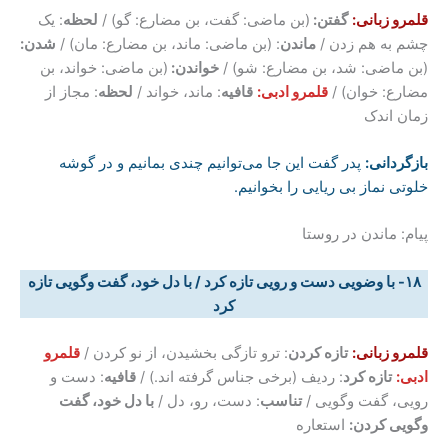
قلمرو زبانی:
گفتن:
(بن ماضی: گفت، بن مضارع: گو) /
لحظه
: یک
چشم به هم زدن /
ماندن
: (بن ماضی: ماند، بن مضارع: مان) /
شدن:
(بن ماضی: شد، بن مضارع: شو) /
خواندن:
(بن ماضی: خواند، بن
مضارع: خوان) /
قلمرو ادبی:
قافیه
: ماند، خواند /
لحظه
: مجاز از
زمان اندک
بازگردانی
:
پدر گفت این جا می‌توانیم چندی بمانیم و در گوشه
خلوتی نماز بی ریایی را بخوانیم.
پیام: ماندن در روستا
۱۸- با وضویی دست و رویی تازه کرد / با دل خود، گفت وگویی تازه
کرد
قلمرو زبانی:
تازه کردن
: ترو تازگی بخشیدن، از نو کردن /
قلمرو
ادبی:
تازه کرد
: ردیف (برخی جناس گرفته اند.) /
قافیه
: دست و
رویی، گفت وگویی /
تناسب
: دست، رو، دل /
با دل خود، گفت
وگویی کردن:
استعاره