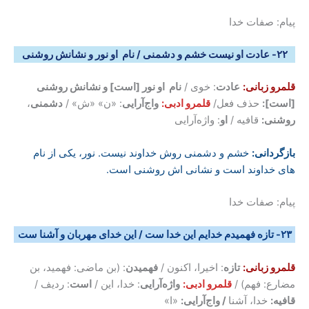
پیام: صفات خدا
۲۲- عادت او نیست خشم و دشمنی / نام او نور و نشانش روشنی
قلمرو زبانی:
عادت
: خوی /
نام او نور [است] و نشانش روشنی
[است]:
حذف فعل/
قلمرو ادبی:
واج‌آرایی
: «ن» «ش» /
دشمنی
،
روشنی:
قافیه /
او
: واژه‌آرایی
بازگردانی
:
خشم و دشمنی روش خداوند نیست. نور، یکی از نام
های خداوند است و نشانی اش روشنی است.
پیام: صفات خدا
۲۳- تازه فهمیدم خدایم این خدا ست / این خدای مهربان و آشنا ست
قلمرو زبانی:
تازه
: اخیرا، اکنون /
فهمیدن
: (بن ماضی: فهمید، بن
مضارع: فهم) /
قلمرو ادبی:
واژه‌آرایی
: خدا، این /
است
: ردیف /
قافیه:
خدا، آشنا
/ واج‌آرایی:
«ا»