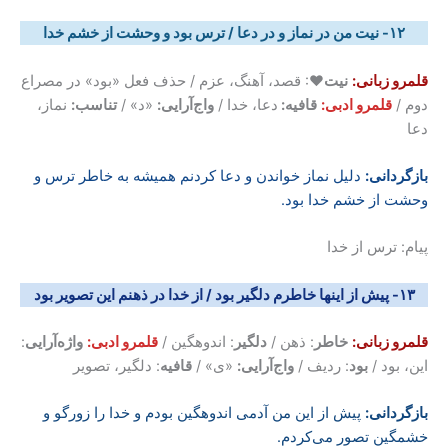
۱۲- نیت من در نماز و در دعا / ترس بود و وحشت از خشم خدا
قلمرو زبانی:
نیت
♥: قصد، آهنگ، عزم / حذف فعل «بود» در مصراع
دوم /
قلمرو ادبی:
قافیه:
دعا، خدا /
واج‌آرایی:
«د» /
تناسب:
نماز،
دعا
بازگردانی
:
دلیل نماز خواندن و دعا کردنم همیشه به خاطر ترس و
وحشت از خشم خدا بود.
پیام: ترس از خدا
۱۳- پیش از اینها خاطرم دلگیر بود / از خدا در ذهنم این تصویر بود
قلمرو زبانی:
خاطر
: ذهن /
دلگیر
: اندوهگین /
قلمرو ادبی:
واژه‌آرایی
:
این، بود /
بود
: ردیف /
واج‌آرایی:
«ی» /
قافیه
: دلگیر، تصویر
بازگردانی
:
پیش از این من آدمی اندوهگین بودم و خدا را زورگو و
خشمگین تصور می‌کردم.