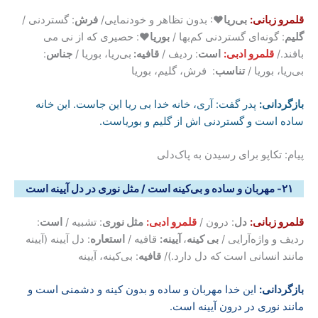
قلمرو زبانی:
بی
ریا
♥: بدون تظاهر و خودنمایی/
فرش
: گستردنی /
گلیم
: گونه‌ای گستردنی کم‌بها /
بوریا♥
: حصیری که از نی می
بافند./
قلمرو ادبی:
است
: ردیف /
قافیه:
بی‌ریا، بوریا /
جناس
:
بی‌ریا، بوریا /
تناسب
: ‌ فرش‌، گلیم، بوریا
بازگردانی
:
پدر گفت: آری، خانه خدا بی ریا این جاست. این خانه
ساده است و گستردنی اش از گلیم و بوریاست.
پیام: تکاپو برای رسیدن به پاک‌دلی
۲۱- مهربان و ساده و بی
کینه است / مثل نوری در دل آیینه است
قلمرو زبانی:
دل
: درون /
قلمرو ادبی:
مثل نوری
: تشبیه /
است
:
ردیف و واژه‌آرایی /
بی کینه
،
آیینه:
قافیه /
استعاره
: دل آیینه (آیینه
مانند انسانی است که دل دارد.)/
قافیه
: بی‌کینه، آیینه
بازگردانی
:
این خدا مهربان و ساده و بدون کینه و دشمنی است و
مانند نوری در درون آیینه است.