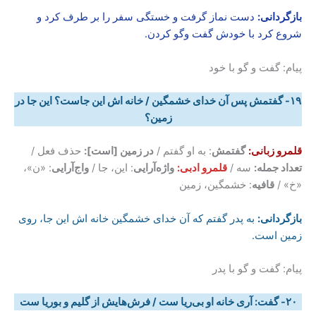
بازگردانی
:
دست نماز گرفت و خستگی سفر را بر طرف کرد و
شروع کرد با خودش گفت وگو کردن.
پیام: گفت و گو با خود
۱۹- گفتمش پس آن خدای خشمگین / خانه اش این جاست؟ این جا در
زمین؟
قلمرو زبانی:
گفتمش
: به او گفتم /
در زمین [است]:
حذف فعل /
تعداد جمله:
سه /
قلمرو ادبی:
واژه‌آرایی
: این، جا /
واج‌آرایی
: «ن»،
«خ» /
قافیه
: خشمگین، زمین
بازگردانی
:
به پدر گفتم که آن خدای خشمگین خانه اش این جا، روی
زمین است.
پیام: گفت و گو با پدر
۲۰- گفت: آری خانه او بی
ریا ست / فرش
هایش از گلیم و بوریا ست