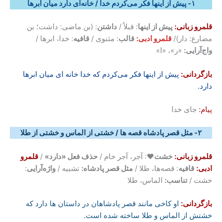
۱- پیش از اینها فکر می‌کردم خدا / خانه‌ای دارد میان ابرها
قلمرو زبانی:
پیش از اینها
: قبلاً /
داشتن
: (بن ماضی: داشت؛ بن
مضارع: دار)/
قلمرو ادبی:
قالب
: مثنوی /
قافیه
: خدا، ابرها /
واج‌آرایی:
«ر»، «ا»
بازگردانی:
پیش از اینها فکر می‌کردم که خدا خانه ای میان ابرها
دارد.
پیام:
جای خدا
۲- مثل قصر پادشاه قصه ها / خشتی از الماس و خشتی از طلا
قلمرو زبانی:
خشت
♥: آجر، آجر خام /
حذف فعل «دارد»
/
قلمرو
ادبی:
قافیه
: قصه‌ها، طلا /
مثل قصر پادشاه:
تشبیه /
واژه‌آرایی
:
خشت /
تناسب:
الماس، طلا
بازگردانی:
او کاخی مانند قصر پادشاهان در داستان ها دارد که
خشتش از الماس و طلا ساخته شده است.