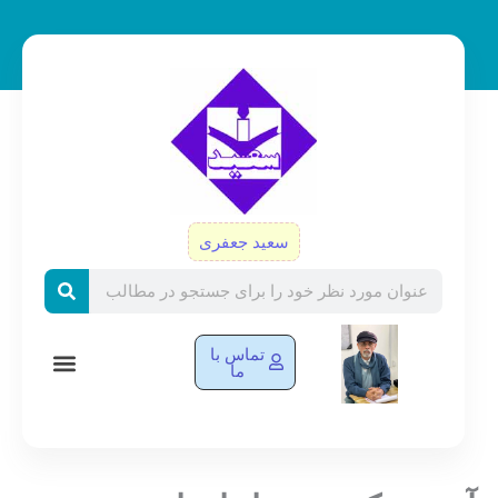
رش
ه
حتوا
سعید جعفری
Search
تماس با
ما