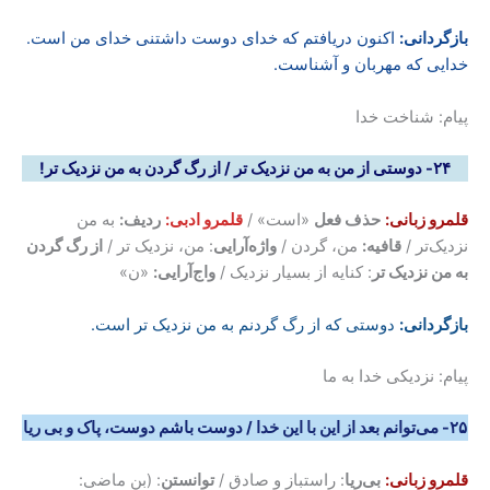
بازگردانی
:
اکنون دریافتم که خدای دوست داشتنی خدای من است.
خدایی که مهربان و آشناست.
پیام: شناخت خدا
۲۴- دوستی از من به من نزدیک تر / از رگ گردن به من نزدیک تر
!
قلمرو زبانی:
حذف فعل
«است» /
قلمرو ادبی:
ردیف:
به من
نزدیک‌تر /
قافیه:
من، گردن /
واژه‌آرایی
: من، نزدیک تر /
از رگ گردن
به من نزدیک تر
: کنایه از بسیار نزدیک /
واج‌آرایی:
«ن»
بازگردانی
:
دوستی که از رگ گردنم به من نزدیک تر است.
پیام: نزدیکی خدا به ما
۲۵- می‌توانم بعد از این با این خدا / دوست باشم دوست، پاک و بی ریا
قلمرو زبانی:
بی‌ریا
: راستباز و صادق /
توانستن
: (بن ماضی: