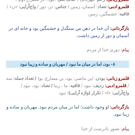
قلمرو ادبی:
تضاد
: آسمان، زمین /
جناس
: در، دور /
واج‌آرایی:
«ن» /
قافیه
: خشمگین، زمین
بازگردانی:
آن خدا در ذهن من سنگدل و خشمگین بود و خانه ای در
آسمان و دور از زمین داشت.
پیام:
دوری خدا از مردم
۸- بود، اما در میان ما نبود / مهربان و ساده و زیبا نبود
قلمرو زبانی:
بودن
: (بن ماضی: بود، بن مضارع: بو)
/ تعداد جمله:
سه
/
قلمرو ادبی:
ردیف
: نبود /
قافیه
: ما ، زیبا
/ تضاد
: بود، نبود
/
واج‌آرایی:
«ا» /
تکرار (واژه آرایی):
نبود
بازگردانی:
او وجود داشت؛ اما در میان مردم نبود. مهربان و ساده و
زیبا نبود.
پیام:
تصور نادرست از خدا