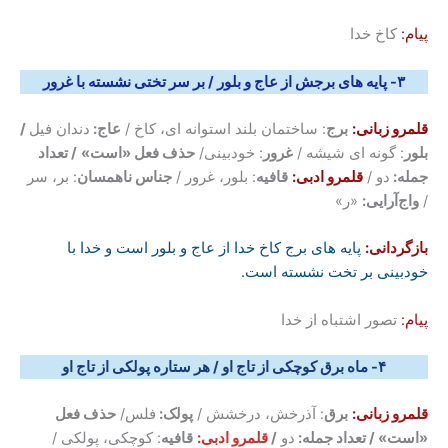
پیام:
کاخ خدا
۳- پایه های برجش از عاج و بلور / بر سر تختی نشسته با غرور
قلمرو زبانی:
برج
: ساختمان بلند استوانه ای، کاخ /
عاج:
دندان فیل
/
بلور
: گونه ای شیشه /
غرور
: خودبینی/
حذف فعل «است»
/ تعداد
جمله:
دو /
قلمرو ادبی:
قافیه
: بلور، غرور /
جناس ناهمسان
: بر، سر
/
واج‌آرایی:
«ر»
بازگردانی:
پایه های برج کاخ خدا از عاج و بلور است و خدا با
خودبینی بر تخت نشسته است.
پیام:
تصور اشتباه از خدا
۴- ماه برق کوچکی از تاج او / هر ستاره پولکی از تاج او
قلمرو زبانی:
برق
: آذرخش، درخشش /
پولک:
فلس/
حذف فعل
«است»
/ تعداد جمله:
دو
/
قلمرو ادبی:
قافیه
: کوچکی، پولکی /