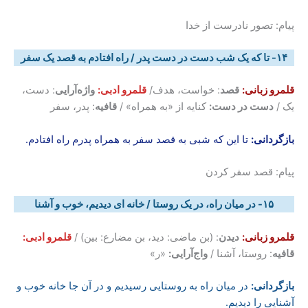
پیام: تصور نادرست از خدا
۱۴- تا که یک شب دست در دست پدر / راه افتادم به قصد یک سفر
قلمرو زبانی:
قصد
: خواست، هدف/
قلمرو ادبی:
واژه‌آرایی
: دست،
یک /
دست در دست:
کنایه از «به همراه» /
قافیه
: پدر، سفر
بازگردانی
:
تا این که شبی به قصد سفر به همراه پدرم راه افتادم.
پیام: قصد سفر کردن
۱۵- در میان راه، در یک روستا / خانه ای دیدیم، خوب و آشنا
قلمرو زبانی:
دیدن
: (بن ماضی: دید، بن مضارع: بین) /
قلمرو ادبی:
قافیه
: روستا، آشنا /
واج‌آرایی:
«ر»
بازگردانی
:
در میان راه به روستایی رسیدیم و در آن جا خانه خوب و
آشنایی را دیدیم.