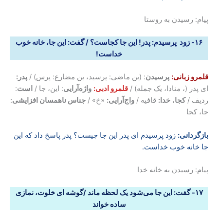
پیام: رسیدن به روستا
۱۶- زود پرسیدم: پدر! این جا کجاست؟ / گفت: این جا، خانه خوب
خداست
!
قلمرو زبانی:
پرسیدن
: (بن ماضی: پرسید، بن مضارع: پرس) /
پدر:
ای پدر (، منادا، یک جمله) /
قلمرو ادبی:
واژه‌آرایی
: این، جا /
است
:
ردیف /
کجا
،
خدا:
قافیه /
واج‌آرایی:
«خ» /
جناس ناهمسان افزایشی
:
جا، کجا
بازگردانی
:
زود پرسیدم ای پدر این جا چیست؟ پدر پاسخ داد که این
جا خانه خوب خداست.
پیام: رسیدن به خانه خدا
۱۷- گفت: این جا می‌شود یک لحظه ماند /گوشه ای خلوت، نمازی
ساده خواند