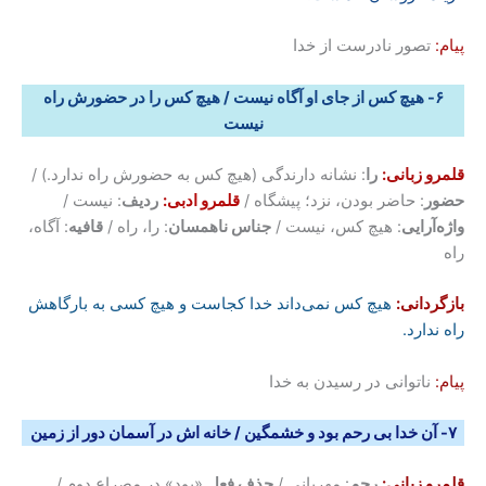
پیام:
تصور نادرست از خدا
۶- هیچ کس از جای او آگاه نیست / هیچ کس را در حضورش راه
نیست
قلمرو زبانی:
را
: نشانه دارندگی (هیچ کس به حضورش راه ندارد.) /
حضور
: حاضر بودن، نزد؛ پیشگاه /
قلمرو ادبی:
ردیف
: نیست /
واژه‌آرایی
: هیچ کس، نیست /
جناس ناهمسان
: را، راه /
قافیه
: آگاه،
راه
بازگردانی:
هیچ کس نمی‌داند خدا کجاست و هیچ کسی به بارگاهش
راه ندارد.
پیام:
ناتوانی در رسیدن به خدا
۷- آن خدا بی رحم بود و خشمگین / خانه اش در آسمان دور از زمین
قلمرو زبانی:
رحم
: مهربانی /
حذف فعل
«بود» در مصراع دوم /