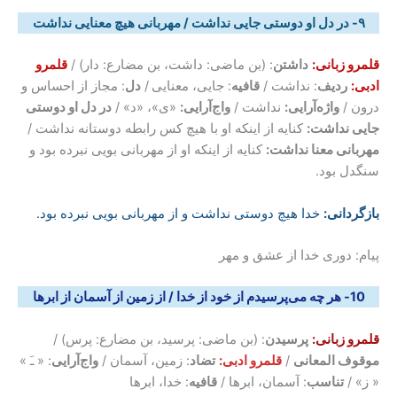
۹- در دل او دوستی جایی نداشت / مهربانی هیچ معنایی نداشت
قلمرو زبانی:
داشتن
: (بن ماضی: داشت، بن مضارع: دار) /
قلمرو
ادبی:
ردیف
: نداشت /
قافیه
: جایی، معنایی
/
دل
: مجاز از احساس و
درون /
واژه‌آرایی:
نداشت /
واج‌آرایی:
«ی»، «د» /
در دل او دوستی
جایی نداشت:
کنایه از اینکه او با هیچ کس رابطه دوستانه نداشت /
مهربانی معنا نداشت:
کنایه از اینکه او از مهربانی بویی نبرده بود و
سنگدل بود.
بازگردانی
:
خدا هیچ دوستی نداشت و از مهربانی بویی نبرده بود.
پیام: دوری خدا از عشق و مهر
10-
هر چه می‌پرسیدم از خود از خدا / از زمین از آسمان از ابرها
قلمرو زبانی:
پرسیدن
: (بن ماضی: پرسید، بن مضارع: پرس) /
موقوف المعانی
/
قلمرو ادبی:
تضاد
: زمین، آسمان /
واج‌آرایی
: « ﹷ »
« ز» /
تناسب
: آسمان، ابرها /
قافیه
: خدا، ابرها