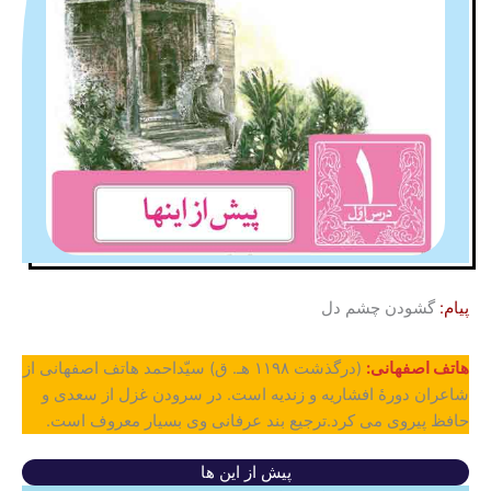
پیام:
گشودن چشم دل
هاتف اصفهانی:
(درگذشت ۱۱۹۸ هـ. ق) سیّداحمد هاتف اصفهانی از
شاعران دورۀ افشاریه و زندیه است. در سرودن غزل از سعدی و
حافظ پیروی می کرد.ترجیع بند عرفانی وی بسیار معروف است.
پیش از این ها