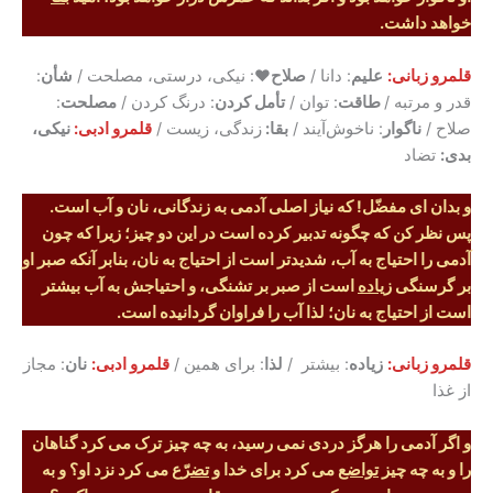
خواهد داشت.
قلمرو زبانی:
علیم
: دانا /
صلاح♥
: نیکی، درستی، مصلحت /
شأن
:
قدر و مرتبه /
طاقت
: توان /
تأمل کردن
: درنگ کردن /
مصلحت
:
صلاح /
ناگوار
: ناخوش‌آیند /
بقا:
زندگی، زیست /
قلمرو ادبی:
نیکی،
بدی:
تضاد
و بدان ای
مفضّل
! که نیاز اصلی آدمی به زندگانی، نان و آب است.
پس نظر کن که چگونه تدبیر کرده است در این دو چیز؛ زیرا که چون
آدمی را احتیاج به آب، شدیدتر است از احتیاج به نان، بنابر آنکه صبر او
بر گرسنگی
زیاده
است از صبر بر تشنگی، و احتیاجش به آب بیشتر
است از احتیاج به نان؛ لذا آب را فراوان گردانیده است.
قلمرو زبانی:
زیاده
: بیشتر /
لذا
: برای همین /
قلمرو ادبی:
نان
: مجاز
از غذا
و اگر آدمی را هرگز دردی نمی رسید، به چه چیز ترک می کرد گناهان
را و به چه چیز
تواضع
می کرد برای خدا و
تضرّع
می کرد نزد او؟ و به