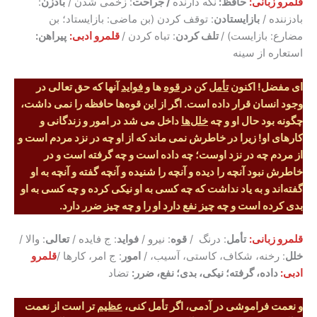
قلمرو زبانی:
حافظ:
نگه دارنده
/ جراحت
: زخمی شدن /
بادزن
:
بادزننده /
بازایستادن
: توقف کردن (بن ماضی: بازایستاد؛ بن
مضارع: بازایست) /
تلف کردن
: تباه کردن /
قلمرو ادبی:
پیراهن:
استعاره از سینه
ای مفضل! اکنون
تأمل
کن در
قوه
ها و
فواید
آنها که حق تعالی در
وجود انسان قرار داده است. اگر از این قوه‌ها حافظه را نمی داشت،
چگونه بود حال او و چه
خلل‌ها
داخل می شد در امور و زندگانی و
کارهای او! زیرا در خاطرش نمی ماند که از او چه در نزد مردم است و
از مردم چه در نزد اوست؛ چه داده است و چه گرفته است و در
خاطرش نبود آنچه را دیده و آنچه را شنیده و آنچه گفته و آنچه به او
گفته‌اند و به یاد نداشت که چه کسی به او نیکی کرده و چه کسی به او
بدی کرده است و چه چیز نفع دارد او را و چه چیز ضرر دارد.
قلمرو زبانی:
تأمل
: درنگ /
قوه
: نیرو /
فواید
: ج فایده /
تعالی
: والا /
خلل
: رخنه، شکاف، کاستی، آسیب، /
امور
: ج امر، کارها /
قلمرو
ادبی:
داده، گرفته؛ نیکی، بدی؛ نفع، ضرر:
تضاد
و نعمت فراموشی در آدمی، اگر تأمل کنی،
عظیم
تر است از نعمت