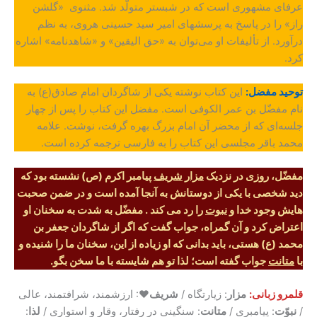
عرفای مشهوری است که در شبستر متولّد شد. مثنوی «گلشن
راز» را در پاسخ به پرسشهای امیر سید حسینی هروی، به نظم
درآورد. از تألیفات او می‌توان به «حق الیقین» و «شاهدنامه» اشاره
کرد.
توحید مفضل:
این کتاب نوشته یکی از شاگردان امام صادق(ع) به
نام مفضّل بن عمر الکوفی است. مفضل این کتاب را پس از چهار
جلسه‌ای که از محضر آن امام بزرگ بهره گرفت، نوشت. علامه
محمد باقر مجلسی این کتاب را به فارسی ترجمه کرده است.
مفضّل، روزی در نزدیک
مزار
شریف
پیامبر اکرم (ص) نشسته بود که
دید شخصی با یکی از دوستانش به آنجا آمده است و در ضمن صحبت
هایش وجود خدا و
نبوت
را رد می کند . مفضّل به شدت به سخنان او
اعتراض کرد و آن گمراه، جواب گفت که اگر از شاگردان جعفر بن
محمد (ع) هستی، باید بدانی که او زیاده از این، سخنان ما را شنیده و
با
متانت
جواب گفته است؛ لذا تو هم شایسته با ما سخن بگو.
قلمرو زبانی:
مزار
: زیارتگاه /
شریف
♥: ارزشمند، شرافتمند، عالی
/
نبوّت
: پیامبری /
متانت
: سنگینی در رفتار، وقار و استواری /
لذا
: