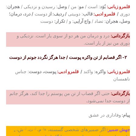
قلمرو زبانی:
بُوَد
: است /
مو
: من /
وصل
: رسیدن و نزدیکی /
هجران
:
دوری
/
قلمرو ادبی:
قالب
: دوبیتی
/ ردیف: از
دوست
/ درد، درمان؛
وصل، هجران
: تضاد /
واج آرایی
: و /
تکرار:
دوست
بازگردانی:
درد و درمان من هر دو از سوی یار است. نزدیکی و
دوری من نیز از یار است.
۲- اگر قصابم از تن واکره پوست / جدا هرگز نگردد جونم از دوست
قلمرو زبانی:
واکره
: واکند
/
قلمرو ادبی:
پوست، دوست
: جناس
ناهمسان
بازگردانی:
حتی اگر قصاب از تن من پوستم را جدا کند، هرگز جانم
از دوست جدا نمی‌شود
.
پیام:
وفاداری در عشق
جهش ضمیر:
اگر ضمیرهای شخصی گسسته، «-َ م، -َ ت، -َ ش، ﹻ