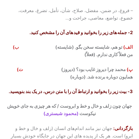
– فروغ، در ضمن، مفضل، صلاح، شأن، تأمل، تضرغ، معرفت،
خضوع، تواضع، معاصی، جراحت و…
2-
جمله های زیر را بخوانید و قید های آن را مشخص کنید
.
الف)
تو هم، شایسته سخن بگو. (شایسته)
ب)
من فعلاً کاری ندارم. (فعلاً)
پ)
محمد چرا دیروز غایب بود؟ (دیروز)
ت)
همایون دوباره برنده شد. (دوباره)
3-
بیت زیر را بخوانید و ارتباط آن را با متن درس، در یک بند بنویسید
.
جهان چون زلف و خال و خط و ابروست / که هر چیزی به جای خویش
نیکوست
(محمود شبستری)
بازگردانی:
جهان نیز مانند اندام‌های انسان (زلف و خال و خط و
ابرو) است. هر یک از پدیده های این جهان در جایگاه خودش بسیار