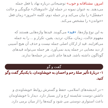
امروز، مشتاقانه و خوب»
توضیحاتی درباره نهاد یا فعل جمله
می‌دهند. به عنوان نمونه در جمله اول «اندوهناک» چگونگی و حالت
«مفضّل» را بیان می‌کند و در جمله دوم، کلمه «امروز» زمان فعل
«خواندن» را مشخص می‌کند.
به این نوع واژه‌ها،
«قید»
می‌گویند. قیدها واژه‌هایی هستند که
مفهوم حالت، زمان، مکان، تردید، یقین، تکرار و … را به جمله
می‌افزایند. قید از ارکان اصلی جمله نیست و حذف آن هیچ آسیبی
از دید معنایی در جمله پدید نمی‌آورد. هر جمله می‌تواند قیدهای
گوناگون داشته باشد. قیدها جای ثابتی در جمله‌ها ندارند.
گفت و گو
۱- دربارۀ تأثیر صلۀ رحم و احسان به خویشاوندان، با یکدیگر گفت وگو
کنید.
–
در اندیشه‌‌های اسلامی، حفظ و گسترش روابط خویشاوندی و
داشتن دوست شایسته ارج و ارز بسیار دارد. دیدار با خویشاوندان
باعث استواری دوستی می شود و کینه‌ها را از میان برمی دارد.