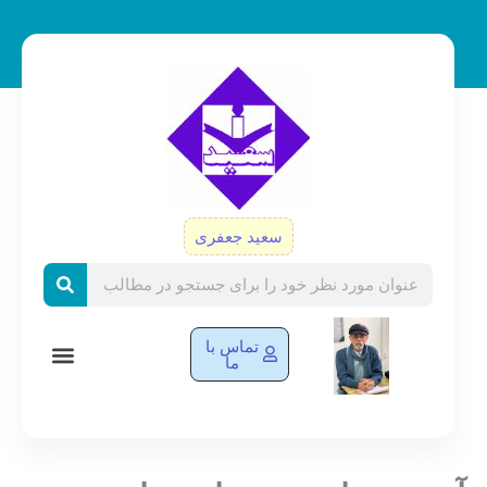
رش
ه
حتوا
سعید جعفری
Search
تماس با
ما