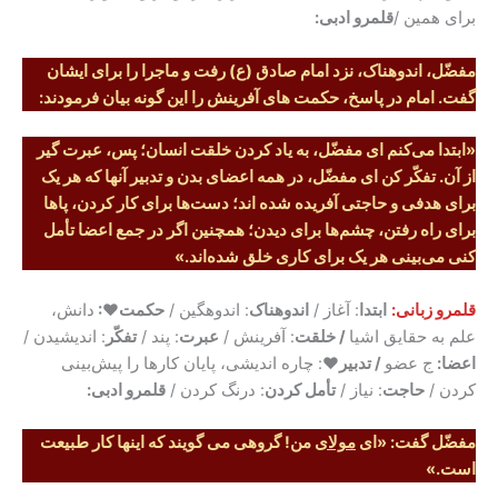
برای همین /
قلمرو ادبی:
مفضّل، اندوهناک، نزد امام صادق (ع) رفت و ماجرا را برای ایشان
گفت. امام در پاسخ، حکمت های آفرینش را این گونه بیان فرمودند:
«
ابتدا می‌کنم ای مفضّل، به یاد کردن خلقت انسان؛ پس، عبرت گیر
از آن. تفکّر کن ای مفضّل، در همه اعضای بدن و تدبیر آنها که هر یک
برای هدفی و حاجتی آفریده شده اند؛ دست‌ها برای کار کردن، پاها
برای راه رفتن، چشم‌ها برای دیدن؛ همچنین اگر در جمع اعضا تأمل
کنی می‌بینی هر یک برای کاری خلق شده‌اند
.»
قلمرو زبانی:
ابتدا
: آغاز /
اندوهناک
: اندوهگین /
حکمت♥:
دانش،
علم به حقایق اشیا
/ خلقت
: آفرینش /
عبرت
: پند /
تفکّر
: اندیشیدن /
اعضا:
ج عضو
/ تدبیر♥
: چاره اندیشی، پایان کارها را پیش‌بینی
کردن /
حاجت
: نیاز /
تأمل کردن
: درنگ کردن /
قلمرو ادبی:
مفضّل گفت: «ای
مولای
من! گروهی می گویند که اینها کار طبیعت
است.»