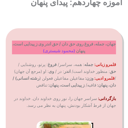
آموزه چهاردهم: پیدای پنهان
جهان، جمله، فروغ روی حق دان / حق اندر وی ز پیدایی است،
پنهان
(محمود شبستری)
قلمرو زبانی:
جمله
: همه، سراسر/
فروغ
: پرتو، روشنایی /
حق
: منظور خداوند است/
اندر
: در /
وی
: او (مرجع آن جهان)
/
قلمرو ادبی:
وزن:
مفاعیلن مفاعیلن فعولن (
رشته انسانی) /
دان، پنهان:
قافیه/
ز پیدایی است، پنهان:
تناقض
بازگردانی:
سراسر جهان را، نور روی خداوند دان. خداوند در
جهان از فرط آشکار بودنش، پنهان به نظر می رسد.