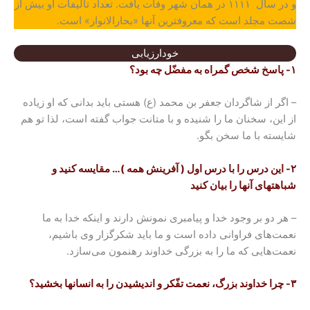
و در سال ۱۱۱۱ در همان شهر وفات یافت. تعداد تألیفات او بیش از
شصت مجلد است که معروفترین آنها «بحارالانوار» است.
خودارزیابی
۱- پاسخ شخص گمراه به مفضّل چه بود؟
– اگر از شاگردان جعفر بن محمد (ع) هستی باید بدانی که او زیاده
از این، سخنان ما را شنیده و با متانت جواب گفته است، لذا تو هم
شایسته با ما سخن بگو.
۲- این درس را با درس اول ( آفرینش همه )… مقایسه کنید و
شباهتهای آنها را بیان کنید
– هر دو بر وجود خدا و پیامبری نمونش دارند و اینکه خدا به ما
نعمت‌های فراوانی داده است و ما باید شکرگزار وی باشیم،
نعمت‌هایی که ما را به بزرگی خداوند رهنمون می‌سازد.
۳- چرا خداوند بزرگ، نعمت تفّکر و اندیشیدن را به انسانها بخشید؟