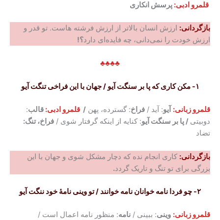
قلمرو ادبی:
پرسش انکاری
بازگردانی:
ارزش انسان بالاتر از ارزش فرشته‌ هاست. تو قدر و
ارزش خودت را نمی‌دانی، چه فایده‌ای دارد
؟!
♣♣♣♣
۱- مکن کاری که پا بر سنگت آیو / جهان با این فراخی تنگت آیو
قلمرو زبانی:
آیو
: آید /
فراخ
: گسترده، پهن
/
قلمرو ادبی:
قالب
:
دوبیتی
/ پا بر سنگت آیو
: کنایه از اینکه گرفتار شوی /
فراخ، تنگ:
تضاد
بازگردانی:
کاری انجام نده که دچار مشکل شوی و جهان با این
بزرگی برای تو تنگ و تاریک گردد
.
۲- چو فردا نامه خوانان نامه خوانند / تو وینی نامهٔ خود ننگت آیو
قلمرو زبانی:
وینی
: ببینی /
نامه
: منظور نامه اعمال است /