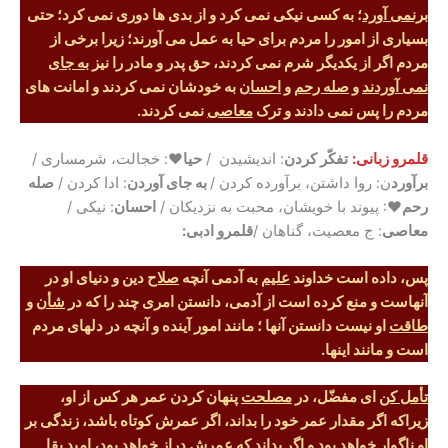
برنمی آورد
؛ به کسی نیکی نمی کرد و از بدی ها دوری نمی کرد؛ حتی
بسیاری از امور را مردم برای حیا به عمل می آورند؛ زیرا برخی از
مردم اگر از یکدیگر شرم نمی کردند، حق پدر و مادر را نیز
به جای
نمی آوردند
و
صله رحم
و
احسان
به خودشان نمی کردند و امانت های
مردم را پس نمی دادند و ترک
معاصی
نمی کردند.
قلمرو زبانی:
تفکّر کردن
: اندیشیدن /
حیا♥
: خجالت، شرمساری /
برآورد
ن: روا داشتن، برآورده کردن /
به جای آوردن
: ادا کردن /
صله
رحم
♥: پیوند با خویشان، محبت به نزدیکان /
احسان
: نیکی /
معاصی
: ج معصیت، گناهان /
قلمرو ادبی:
پس، داده است خداوند
علیم
به آدمی آنچه
صلاح
دین و دنیای او در
آنهاست و منع کرده است از آدمی، دانستن امری چند را که در
شأن
و
طاقت
او نیست دانستن آنها ؛ مانند امور آینده و آنچه در دلهای مردم
است و مانند اینها.
تأمل کن
ای مفضّل، در
مصلحت
پنهان کردن عمر هر کس از او،
زیراکه اگر مقدار عمر خود را بداند، اگر عمرش کوتاه باشد، زندگی بر
او ناگوار خواهد بود و اگر بداند که عمرش دراز خواهد بود، امید
بقا