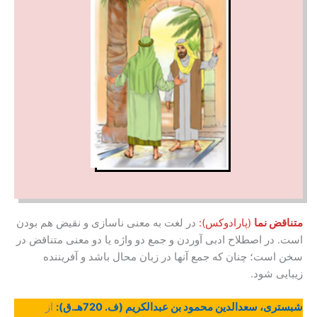
متناقض نما
(پارادوکس):
در لغت به معنی ناسازی و نقیض هم بودن
است. در اصطلاح ادبی آوردن و جمع دو واژه یا دو معنی متناقض در
سخن است؛ چنان که جمع آنها در زبان محال باشد و آفریننده
زیبایی شود.
شبستری، سعدالدین محمود بن عبدالکریم‌ (ف. 720هـ.ق):
از