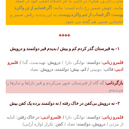
مان، ﹻ تان و ﹻ شان» در جایی به جز جایگاه اصلی خود در جمله
بیایند، جهش ضمیر رخ داده است؛ مانند:
اگر قصابم از تن واکره
پوست: اگر قصاب از تنم واکره پوست.
به این پدیده، رقص ضمیر و
جابجایی ضمیر هم گفته می شود.
♣♣♣♣
۱- به قبرستان گذر کردم کم و بیش / بدیدم قبر دولتمند و درویش
قلمرو زبانی:
دولتمند
: توانگر، دارا /
درویش
: تهیدست، گدا
/
قلمرو
ادبی:
قالب
: دوبیتی
/ کم، بیش؛ دولتمند، درویش
: تضاد
بازگردانی:
گه گاه از قبرستان عبور می‌کردم و قبر داراها و ندارها را
می‌دیدم.
۲- نه درویش بی‌کفن در خاک رفته / نه دولتمند برده یک کفن بیش
قلمرو زبانی:
دولتمند
: توانگر، دارا
/
قلمرو ادبی:
در خاک رفتن
: کنایه
از مردن /
درویش، دولتمند:
تضاد /
کفن
: تکرار (واژه آرایی)