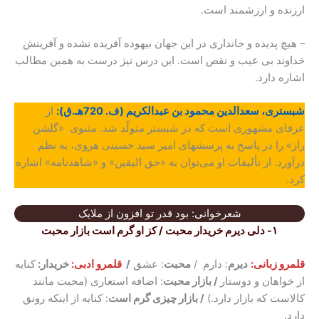
ارزنده و ارزشمند است.
– هیچ پدیده و جانداری در این جهان بیهوده آفریده نشده و آفرینش
خداوند بی عیب و نقص است. این درس نیز درست به همین مطالب
اشاره دارد.
شبستری، سعدالدین محمود بن عبدالکریم‌ (ف. 720هـ.ق):
از
عرفای مشهوری است که در شبستر متولّد شد. مثنوی «گلشن
راز» را در پاسخ به پرسشهای امیر سید حسینی هروی، به نظم
درآورد. از تألیفات او می‌توان به «حق الیقین» و «شاهدنامه» اشاره
کرد.
شعرخوانی: بود قدر تو افزون از ملایک
۱- دلی دیرم خریدار محبت / کز او گرم است بازار محبت
قلمرو زبانی:
دیرم
: دارم /
محبت
: عشق
/
قلمرو ادبی:
خریدار:
کنایه
از خواهان و دوستار
/ بازار محبت
: اضافه استعاری (محبت مانند
کالاست که بازار دارد.)
/ بازار چیزی گرم است
: کنایه از اینکه رونق
دارد.