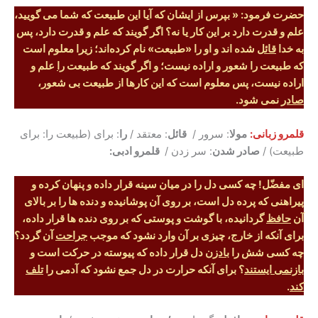
حضرت فرمود: « بپرس از ایشان که آیا این طبیعت که شما می گویید،
علم و قدرت دارد بر این کار یا نه؟ اگر گویند که علم و قدرت دارد، پس
به خدا
قائل
شده اند و او را «طبیعت» نام کرده‌اند؛ زیرا معلوم است
که طبیعت را شعور و اراده نیست؛ و اگر گویند که طبیعت
را
علم و
اراده نیست، پس معلوم است که این کارها از طبیعت بی شعور،
صادر
نمی شود.
قلمرو زبانی:
مولا
: سرور /
قائل
: معتقد /
را
: برای (طبیعت را: برای
طبیعت) /
صادر شدن
: سر زدن /
قلمرو ادبی:
ای مفضّل! چه کسی دل را در میان سینه قرار داده و پنهان کرده و
پیراهنی که پرده دل است، بر روی آن پوشانیده و دنده ها را بر بالای
آن
حافظ
گردانیده، با گوشت و پوستی که بر روی دنده ها قرار داده،
برای آنکه از خارج، چیزی بر آن وارد نشود که موجب
جراحت
آن گردد؟
چه کسی شش را
بادزن
دل قرار داده که پیوسته در حرکت است و
بازنمی ایستند
؟ برای آنکه حرارت در دل جمع نشود که آدمی را
تلف
کند
.