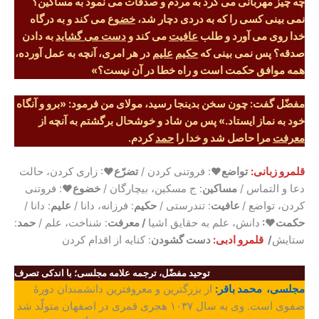
چه چیز مهربانی می کرد به مردم و صدقات می نمود به مساکین؟
نمی بینی کسی را که به دردی دچار شد،
خضوع
می کند و به درگاه
خدا روی می آورد و طلب
عافیت
می کند و
دست می گشاید
به دادن
صدقه؟ پس نمی بینی که
حکیم
علیم
در هر امری، آنچه به عمل آورده،
همه موافق حکمت است و راه خطا در آن نیست؟»
مفضّل گفت: چون سخن بدینجا رسید، مولای من فرمود: «برو و آنگاه
خود به نماز ایستاد.» پس من شاد و خوشحال برگشتم به آنچه از
معرفت
مرا حاصل شد و خدا را
حمد
کردم.
قلمرو زبانی:
تواضع♥
: فروتنی کردن /
تضرّع
♥: زاری کردن، حالت
دعا و التماس /
مساکین
: ج مسکین، بیچارگان /
خضوع♥
: فروتنی
کردن، تواضع /
عافیت
: تندرستی /
حکیم
: فرزانه، دانا /
علیم
: دانا /
حکمت♥:
دانش، علم به حقایق اشیا
/ معرفت
: شناخت، علم /
حمد
:
ستایش
/
قلمرو ادبی:
دست گشودن
: کنایه از اقدام کردن
توحید مفضّل،
ترجمه علامه مجلسی
؛ با اندکی تصرف
مجلسی، محمد باقر:
از بزرگترین و معروفترین دانشمندان دورۀ
صفوی است. وی به سال ۱۰۳۷ هجری قمری در اصفهان متولّد شد