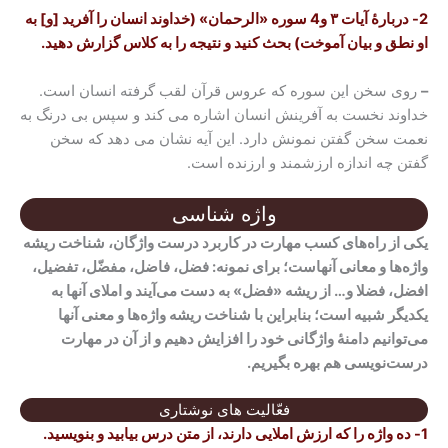
2-
دربارۀ آیات ۳ و4 سوره «الرحمان» (خداوند انسان را آفرید [و] به
او نطق و بیان آموخت) بحث کنید و نتیجه را به کلاس گزارش دهید
.
–
روی سخن این سوره که عروس قرآن لقب گرفته انسان است.
خداوند نخست به آفرینش انسان اشاره می کند و سپس بی درنگ به
نعمت سخن گفتن نمونش دارد. این آیه نشان می دهد که سخن
گفتن چه اندازه ارزشمند و ارزنده است.
واژه شناسی
یکی از راه‌های کسب مهارت در کاربرد درست واژگان، شناخت ریشه
واژه‌ها و معانی آنهاست؛ برای نمونه: فضل، فاضل، مفضّل، تفضیل،
افضل، فضلا و… از ریشه «فضل» به دست می‌آیند و املای آنها به
یکدیگر شبیه است؛ بنابراین با شناخت ریشه واژه‌ها و معنی آنها
می‌توانیم دامنۀ واژگانی خود را افزایش دهیم و از آن در مهارت
درست‌نویسی هم بهره بگیریم.
فعّالیت های نوشتاری
1-
ده واژه را که ارزش املایی دارند، از متن درس بیابید و بنویسید
.