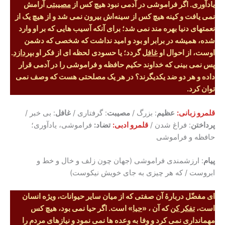
یادآوری. اگر فراموشی در آدمی نبود هیچ کس از
مصیبتی
آرامش
نمی یافت و کینه هیچ کس از سینه‌اش بیرون نمی شد و از هیچ یک از
نعمتهای دنیا بهره مند نمی شد؛ برای آنکه آسیب هایی که بر او وارد
شده، همیشه در برابر او بود و امید نداشت که شخصی که دشمن
اوست، از احوال او
غافل
گردد؛ یا حسودی لحظه ای از فکر او
بپردازد
.
پس نمی بینی که خداوند حکیم حافظه و فراموشی را در آدمی قرار
داده و هر دو ضد یکدیگرند؟ در هر یک مصلحتی هست که وصف نمی
توان کرد.
قلمرو زبانی:
عظیم
: بزرگ /
مصیبت
: گرفتاری /
غافل
: بی خبر /
پرداختن
: فراغ شدن /
قلمرو ادبی:
تضاد:
فراموشی، یادآوری؛
حافظه و فراموشی
پیام
: ارزشمندی فراموشی (جهان چون زلف و خال و خط و
ابروست / که هر چیزی به جای خویش نیکوست)
ای مفضّل دربارۀ آن صفتی که از میان سایر حیوانات، ویژه انسان
است،
تفکر کن
که آن ، «
حیا
» است. اگر حیا نمی بود، هیچ کس
مهمانداری نمی کرد و وفا به وعده ها نمی نمود و نیازهای مردم را