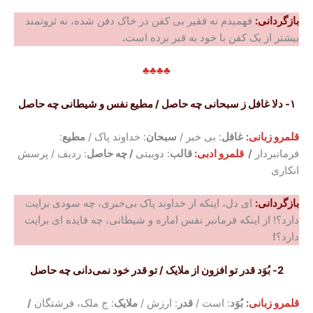
بازگردانی:
فهمیدم نه فقیر بی‌ کفن در خاک دفن شده، نه ثروتمند
بیشتر از یک کفن با خود به قبر برده است
.
♣♣♣♣
۱- دلا غافل ز سبحانی چه حاصل / مطیع نفس و شیطانی چه حاصل
قلمرو زبانی:
غافل
: بی خبر /
سبحان
: خداوند پاک /
مطیع
:
فرمانبردار
/
قلمرو ادبی:
قالب
: دوبیتی
/ چه حاصل
: ردیف / پرسش
انکاری
بازگردانی:
ای دل، اینکه از خداوند پاک بی‌خبری، چه سودی برایت
دارد؟! از اینکه فرمانبر نفس اماره و شیطانی، چه فایده ای برایت
دارد؟
!
2-
بُوَد قدر تو افزون از ملایک / تو قدر خود نمی‌دانی چه حاصل
قلمرو زبانی:
بُوَد
: است /
قدر
: ارزش /
ملایک
: ج ملک، فرشتگان
/