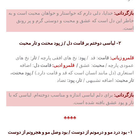
بازگردانی:
خدایا، دلی دارم که خواستار و خواهان محبت است و به
خاطر این دل است که عشق و محبت و دوستی گرم و پر رونق
است.
۲- لباسی دوختم بر قامت دل / ز پود محنت و تار محبت
قلمرو زبانی:
قامت
: قد /
پود
: نخ های افقی پارچه /
تار
: نخ های
عمودی پارچه /
محبت
: عشق
/
قلمرو ادبی:
قامت دل
: اضافه
استعاری (دل مانند انسان است که قد و قامت دارد.)
/ پود محنت،
تار محبت
: اضافه تشبیهی /
تار، پود:
تضاد
بازگردانی:
برای دلم لباسی اندازه و مناسب دوخته‌ام. لباسی که با
تار و پود عشق بافته شده است.
♣♣♣♣
۱- بود درد مو و درمونم از دوست / بود وصل مو و هجرونم از دوست