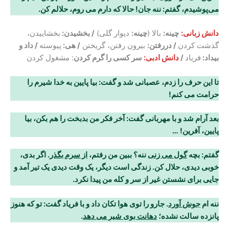
می‌پوشیدم، گفتم: ننه جان! حالا که دارم می روم، حلالم کن
.
دانش زبانی:
چینه:
بالا (
چینه:
دیوار گلی)
/ بخشیدن:
بخشاییدن،
گذشت کردن
/ دررفتن:
بیرون رفتن، گریختن
/ هی:
پیوسته
/ داد و
بیداد:
فریاد
/
دانش ادبی:
سر کسی را گرم کردن
: مشغول کردن
تا این حرف را زدم، عصبانی شد و گفت: بیا پایین به خدا شیرم را
حرامت می کنم
!
بعد آرام شد و با مهربانی گفت: آخر فکر من بدبخت را هم بکن، بیا
پایین، آفرین! …
گفتم: بچه
گول می زنی
ننه؟ ببین من رفتم،
از سرم بگذر
. اگر بدی،
خوبی دیدی، حلال کن. زندگی
است دیگر، یک وقت دیدی یک تیر آمد و
جایی برای نشستن غیر از سر و کله من پیدا نکرد.
ننه ام
جوش آورد
. جارو را توی هوا تکان داد و با فریاد گفت: تو که هنوز
پانزده سالت نشده؛
دهانت بوی شیر می دهد
.