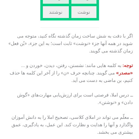
نوشت
نوشتند
اگر با دقت به شش ساخت زمان گذشته نگاه کنید، متوجه می
شوید در همه آنها جزء «نوشت» ثابت است؛ به این جزء، «بُن فعل»
زمان گذشته می گویند.
توجه:
به کلمه هایی مانند: نشستن، رفتن، دیدن، خوردن و …
«مصدر»
می گویند. چنانچه حرف «ن» را از آخر این کلمه ها حذف
کنیم، بن ماضی به دست می آید.
ــ درس املا، فرصتی است برای ارزش‌یابی مهارت‌های «گوش
دادن» و «نوشتن».
ــ معلّم می تواند در املای کلاسی، تصحیح املا را به دانش آموزان
واگذارد و آنها را هدایت و نظارت کند. این عمل، به یادگیری، عمق
بیشتری می بخشد.