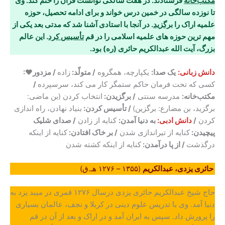
مکتب‌خانه
فرستادند. در هفت سالگی توانست قرآن را ختم کند. وی
تا نوزده سالگی در خمین درس خواند و برای ادامه تحصیل، حوزه
علمیه اراک را
برگزید
. در آنجا با استادی آشنا شد که مدتی بعد یکی از
مهم ترین حوزه های علمیه اسلامی را در قم
تأسیس کرد
. این عالم
بزرگ، آیت الله عبدالکریم حائری (ره) بود.
دانش زبانی:
یک صدا:
یکپارچه، همگروه
/ متولّد:
زاده
/ مزدور♥:
کسی که تحت فرمان حاکم ستمگر کار می کند، سرسپرده
/
مکتب‌خانه:
مدرسه سنتی
/ برگزیدن:
انتخاب کردن (بن ماضی:
برگزید، بن مضارع: برگزین)
/ تأسیس کردن:
بنیاد نهادن، راه اندازی
کردن
/
دانش ادبی:
به دنیا آمدن:
کنایه از زادن
/ صدای شلیک
پیچیدن:
کنایه از تیراندازی شدن
/ بر خاک افتادن:
کنایه از اینکه
درگذشت
/ از پا درآمدن:
کنایه از اینکه کشته شدن
حائری یزدی، عبدالکریم
(۱۳۵۵ – ۱۲۷۶ هـ.ق)
حاج شیخ عبدالکریم حائری یزدی درسال ۱۲۷۶ قمری در میبد یزد به
دنیا آمد. وی با تدریس علوم دینی در کربلا و نجف، عالمان بسیاری
را پرورش داد. سپس به ایران آمد و در اراک و بعد از آن در قم