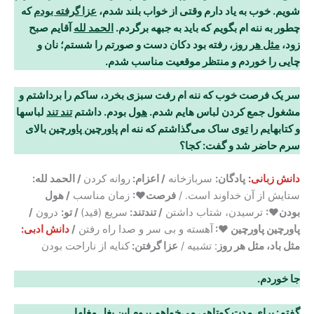
شویم. خوب به یاد دارم وقتی از خواب بلند شدم،
عزا گرفته بودم
که
چطور به ننه ام بگویم که باید به جبهه برگردم.
الحمد لله
آقایم صبح
زود،
مثل هر روز
،
رفته بود دکان دست و صورتم را شستم؛ نان و
چایی را خوردم و منتظر موقعیت مناسب شدم.
سر یک فرصت خوب که ننه ام رفت سبزی بخرد، ساکم را برداشتم و
مشغول جمع کردن لباس هایم شدم.
هول
بودم. داشتم
تند تند
لباسها
و کتابهایم را
توی
ساک می
گذاشتم که ننه ام
پاورچین پاورچین
بالای
سرم حاضر شد و گفت: کجا؟
دانش زبانی:
پادگان:
سربازخانه
/ اعزام:
روانه کردن
/ الحمد لله:
ستایش از آن خداوند است. /
فرصت♥:
زمان مناسب
/ هول
بودن♥:
ترسیدن، شتاب داشتن
/ تندتند:
سریع (قید)
/ تو:
درون
/
پاورچین پاورچین ♥:
آهسته و بی سر و صدا راه رفتن
/
دانش ادبی:
مثل باد، مثل هر روز
: تشبیه /
عزا گرفتن:
کنایه از ناراحت بودن
جا خوردم
.
گفتم: برای مدت کوتاهی می
خواهم بروم این
بغل مغلها
…