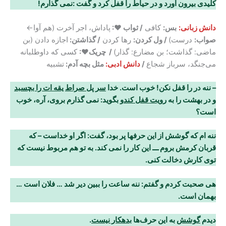
کلیدی بیرون آورد و در حیاط را قفل کرد و گفت
:
نمی گذارم
!
دانش زبانی:
بس:
کافی
/ ثواب ♥:
پاداش، اجر آخرت (هم آوا←
صواب:
درست)
/ ول کردن:
رها کردن
/ گذاشتن:
اجازه دادن (بن
ماضی: گذاشت؛ بن مضارع: گذار)
/ چریک♥:
کسی که داوطلبانه
می‌جنگد، سرباز شجاع
/
دانش ادبی:
مثل بچه آدم:
تشبیه
– ننه در را قفل نکن! خوب است. خدا
سر پل صراط
یقه ات را بچسبد
و در بهشت را به
رویت قفل کند
و بگوید: نمی گذارم بروی، آره، خوب
است؟
ننه ام که گوشش از این حرفها پر بود، گفت: اگر او خداست – که
قربان کرمش بروم ـــ این کار
را نمی کند. به تو هم مربوط نیست که
توی کارش دخالت کنی.
هی صحبت کردم و گفتم: ننه ساعت را ببین دیر شد … فلان است …
بهمان است.
دیدم
گوشش
به این حرف‌ها
بدهکار نیست
.