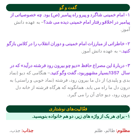
گفت و گو
۱- امام خمینی شاگرد و پیرو راه پیامبر (ص) بود. چه خصوصیاتی از
پیامبر در اخلاقو رفتار امام خمینی دیده می شد؟
– به عهده دانش
آموز.
۲- خاطراتی از مبارزات امام خمینی و دوران انقلاب را در کلاس بازگو
کنید.
– به عهده دانش آموز.
۳- دربارهٔ این مصراع حافظ «دیو چو بیرون رود فرشته درآید» که در
سال 1357بسیار مشهوربود، گفت وگو کنید.
– هنگامی که دیو (نماد
بدی و پلیدی) از دل ما بیرون رود، فرشته (نماد خوبی و راستی) به
درون دل ما راه می یابد. همانگونه که هرگاه فرشته از خانه دل
برون رود، دیو جای آن را می گیرد.
فعّالیت‌های نوشتاری
۱- برای هر یک از واژه های زیر، دو هم خانواده بنویسید
.
مظلوم:
ظالم، ظلم
جذاب:
جذب،