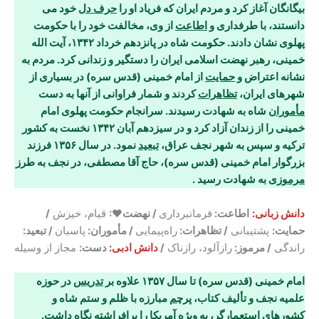
بیگانگان آغاز کرد و مردم ایران که فریاد او را
حرف دل
خود می
دانستند، با طرفداری و
اطاعت
از وی، مخالفت خود را با حکومت
پهلوی نشان دادند. حکومت شاه در پانزدهم خرداد ۱۳۴۲، آیت الله
خمینی، رهبر نهضت اسلامی ایران را دستگیر و زندانی کرد. مردم به
نشانه اعتراض و
حمایت
از امام خمینی (قدس سره) در بسیاری از
شهرهای ایران،
تظاهرات
کردند و شمار فراوانی از آنها به دست
مأموران
شاه به شهادت رسیدند. سرانجام حکومت پهلوی امام
خمینی را از زندان آزاد کرد و در سیزدهم آبان ۱۳۴۲ نخست به کشور
ترکیه و سپس به شهر نجف عراق،
تبعید
نمود. در سال ۱۳۵۶ فرزند
بزرگوار امام خمینی (قدس سره)، حاج آقا مصطفی، در نجف به طرز
مرموزی
به شهادت رسید
.
دانش زبانی:
اطاعت:
فرمانبرداری
/ نهضت♥:
قیام، خیزش
/
حمایت:
پشتیبانی
/ تظاهرات:
راه‌پیمایی
/ مأموران:
پاسبان
/ تبعید:
راندگی
/ مرموز:
رازآلود، رازناک
/
دانش ادبی:
دست:
مجاز از وسیله
امام خمینی (قدس سره) تا سال ۱۳۵۷ علاوه بر
تدریس
در حوزه
علمیه نجف و تألیف کتاب،
پرچم
مبارزه با ظلم و ستم شاه و
کشورهای استعمارگر، به ویژه آمریکا را
برافراشته
نگاه داشت.