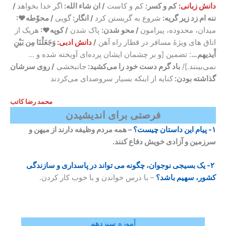
دانش زبانی:
کم و کسر:
کم و کاست
/ ان شاء الله:
اگر خدا بخواهد
/
ننه ام زد زیر گریه:
شروع به گریستن کرد
/ انگار:
گویی
/ محوّطه♥:
میدان، محدوده، پیرامون
/ محو شدن:
پاک شدن
/ کوپه♥:
هریک از
اتاق های ویژهٔ مسافر در قطار راه آهن
/
دانش ادبی:
وَجَعَلْنَا مِن بَیْنِ
أَیدیهم…
: تضمین [و بر چشمان ایشان پرده‌ای آویخته شده و …
نمی‌بینند.]/
باد گرم دست خود را می‌کشید:
جانبخشی
/ روی سرشان
گذاشته بودن:
کنایه از اینکه بسیار سروصدای می‌کردند
محمد رضا کاتب
فرصتی برای اندیشیدن
۱- پیام این داستان چیست؟
– همه مردم وظیفه دارند از میهن و
سرزمین و آزادی خویش دفاع کنند.
۲- یک بسیجی نوجوان، چگونه می تواند در پاسداری و سازندگی
کشور، سهیم باشد؟
– با درس خواندن و با خوب کار کردن.
آموزه سیزدهم