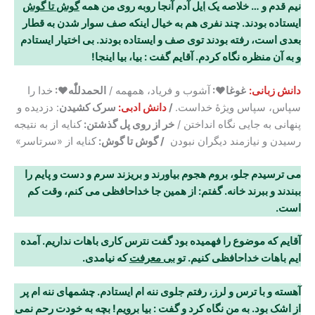
نیم قدم و … خلاصه یک
ایل
آدم آنجا روبه روی من همه
گوش تا گوش
ایستاده بودند. چند نفری هم به خیال اینکه صف سوار شدن به قطار
بعدی است، رفته بودند توی صف و ایستاده بودند. بی اختیار ایستادم
و به آن منظره نگاه کردم. آقایم گفت : بیا، بیا اینجا
!
دانش زبانی:
غوغا♥:
آشوب و فریاد، همهمه /
الحمدللّٰه♥:
خدا را
سپاس، سپاس ویژهٔ خداست.
/
دانش ادبی:
سرک کشیدن
: دزدیده و
پنهانی به جایی نگاه انداختن /
خر از روی پل گذشتن:
کنایه از به نتیجه
رسیدن و نیازمند دیگران نبودن
/ گوش تا گوش:
کنایه از «سرتاسر»
می ترسیدم جلو، بروم هجوم بیاورند و بریزند سرم و دست و پایم را
ببندند و ببرند خانه. گفتم: از
همین جا خداحافظی می کنم، وقت کم
است
.
آقایم که موضوع را فهمیده بود گفت نترس کاری باهات نداریم. آمده
ایم باهات خداحافظی کنیم. تو
بی معرفت
که نیامدی.
آهسته و با ترس و لرز، رفتم جلوی ننه ام ایستادم. چشمهای ننه ام پر
از اشک بود. به من نگاه
کرد و گفت : بیا برویم! بچه به خودت رحم نمی