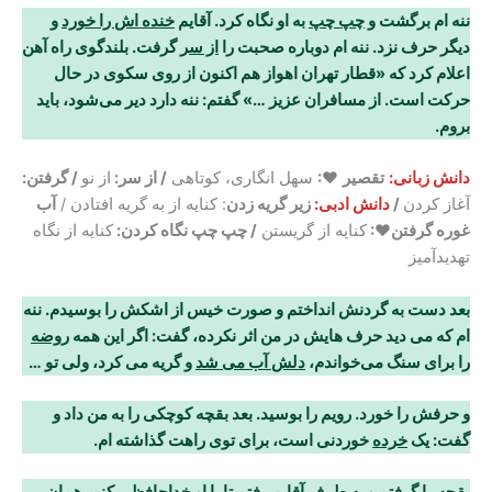
ننه ام برگشت و
چپ چپ
به او نگاه کرد. آقایم
خنده اش را خورد
و
دیگر حرف نزد. ننه ام دوباره
صحبت را
از سر
گرفت. بلندگوی راه آهن
اعلام کرد که «قطار تهران اهواز هم اکنون از روی سکوی
در حال
حرکت است. از مسافران عزیز …» گفتم: ننه دارد دیر می
شود، باید
بروم
.
دانش زبانی:
تقصیر
♥:
سهل انگاری، کوتاهی
/ از سر:
از نو
/ گرفتن:
آغاز کردن
/
دانش ادبی:
زیر گریه زدن
: کنایه از به گریه افتادن /
آب
غوره گرفتن♥:
کنایه از گریستن
/ چپ چپ نگاه کردن:
کنایه از نگاه
تهدیدآمیز
بعد دست به گردنش انداختم و صورت خیس از اشکش را بوسیدم. ننه
ام که می دید حرف هایش در من اثر نکرده، گفت: اگر این همه
روضه
را برای سنگ می
خواندم،
دلش آب می شد
و گریه می کرد،
ولی تو
…
و حرفش را خورد. رویم را بوسید. بعد بقچه کوچکی را به من داد و
گفت: یک
خرده
خوردنی است، برای توی راهت گذاشته ام
.