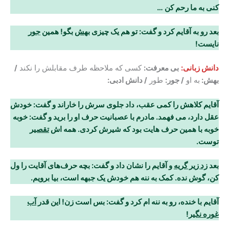
کنی به ما رحم کن
…
بعد رو به آقایم کرد و گفت: تو هم یک چیزی
بهش
بگو! همین
جور
نایست!
دانش زبانی:
بی معرفت:
کسی که ملاحظه طرف مقابلش را نکند
/
بهش:
به او
/ جور:
طور
/ دانش ادبی:
آقایم کلاهش را کمی عقب، داد جلوی سرش را خاراند و گفت: خودش
عقل دارد، می فهمد. مادرم با عصبانیت حرف او را برید و گفت: خوبه
خوبه با همین حرف هایت بود که شیرش کردی. همه اش
تقصیر
توست
.
بعد
زد زیر گریه
و آقایم را نشان داد و گفت: بچه حرف‌های آقایت را ول
کن، گوش نده. کمک به ننه هم خودش یک جبهه است، بیا برویم.
آقایم با خنده، رو به ننه ام کرد و گفت: بس است زن! این قدر
آب
غوره نگیر
!