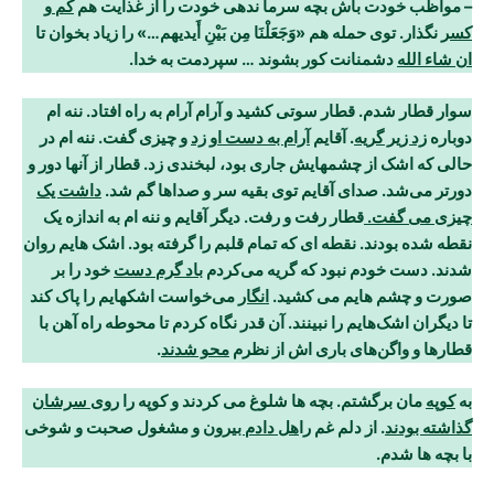
– مواظب خودت باش بچه سرما ندهی خودت را از غذایت هم
کم و
کسر
نگذار. توی حمله هم «وَجَعَلْنَا مِن بَیْنِ أَیدیهم…» را زیاد بخوان تا
ان شاء الله
دشمنانت کور بشوند … سپردمت به خدا.
سوار قطار شدم. قطار سوتی کشید و آرام آرام به راه افتاد. ننه ام
دوباره
زد زیر گریه
. آقایم
آرام به دست او زد
و چیزی گفت. ننه ام در
حالی که اشک از چشمهایش جاری بود، لبخندی زد. قطار از آنها دور و
دورتر می‌شد. صدای آقایم توی بقیه سر و صداها گم شد.
داشت یک
چیزی می گفت.
قطار رفت و رفت. دیگر آقایم و ننه ام به اندازه یک
نقطه شده بودند. نقطه ای که تمام قلبم را گرفته بود. اشک هایم روان
شدند. دست خودم نبود که گریه می
کردم
باد گرم دست
خود را بر
صورت و چشم هایم می کشید.
انگار
می
خواست اشکهایم را پاک کند
تا دیگران اشک‌هایم را نبینند. آن قدر نگاه کردم تا محوطه راه آهن با
قطارها و واگن‌های باری اش از نظرم
محو شدند
.
به
کوپه
مان برگشتم. بچه ها شلوغ می کردند و کوپه را
روی سرشان
گذاشته بودند
. از دلم غم را
هل دادم بیرون
و مشغول صحبت و شوخی
با بچه ها شدم.