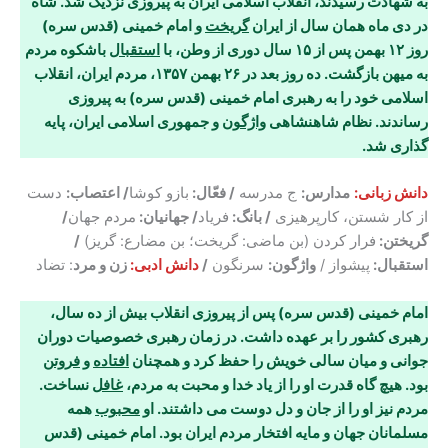
به شهادت رسیدند، انقلاب اسلامی ایران به پیروزی
نزدیک شد. شاه
در دی ماه همان سال از ایران
گریخت
و امام خمینی (قدس سره)
روز ۱۲ بهمن پس از ۱۵ سال دوری از وطن، با
استقبال
باشکوه مردم
به میهن بازگشت. ده روز بعد در ۲۶ بهمن ۱۳۵۷، مردم ایران، انقلاب
اسلامی خود را به رهبری امام خمینی (قدس سره) به پیروزی
رساندند
.
نظام شاهنشاهی
واژگون
و جمهوری اسلامی ایران، پایه
گذاری شد
.
دانش زبانی:
مدارس:
ج مدرسه
/ فعّال:
بازو کوشا
/ اعتصاب:
دست
از کار شستن، کارپرهیزی
/ بانگ:
فریاد
/ جهانیان:
مردم جهان
/
گریختن:
فرار کردن (بن ماضی: گریخت؛ بن مضارع: گریز)
/
استقبال:
پیشواز /
واژگون:
سرنگون
/
دانش ادبی:
زن و مرد
: تضاد
امام خمینی (قدس سره) پس از پیروزی انقلاب بیش از ده سال،
رهبری کشور را بر عهده داشت. در زمان رهبری خصوصیات دوران
جوانی و میان سالی خویش را حفظ کرد و همچنان
افتاده
و
فروتن
بود. هیچ گاه قدرت او را از یاد خدا و محبت به مردم،
غافل
نساخت.
مردم نیز او را از جان و دل دوست می داشتند. او
محبوب
همه
مسلمانان جهان و مایه افتخار مردم ایران بود. امام خمینی (قدس