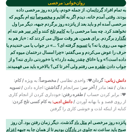
روان‌خوانی: مرخصی
به تمام افراد
گردان
مان، از جمله خودم، پانزده روز مرخصی داده
بودند. وقتی آمدم خانه، دیدم اگر به آقایم و
مخصوصاً
ننه
ام بگویم که
مرخصی آمده ام و باید بعد از پانزده روز برگردم جبهه، دیگر مرا
ول
نخواهند کرد. چه بسا مرخصی را به
کام
م
تلخ
کنند و
آخر سر
هم ننه ام
نگذارد
برگردم. برای همین، هر وقت سؤال می کردند که : «باز هم به
جبهه می روی یا نه؟ یا
تسویه
گرفته ای؟ …» در جواب یا می خندیدم یا
حرف را عوض می
کردم و می
گفتم: «چرا امسال درختمان میوه کم
داده است؟» و یا «اتاق چقدر پشه دارد!» یا «خوردنی داری ننه؟ و از
جواب دادن
طفره
می رفتم ولی آخر تا کی؟ بالاخره باید می فهمیدند.
دانش زبانی:
گردان♥:
واحدی نظامی
/ مخصوصاً:
به ویژه
/ کام:
دهان
/ ننه:
مادر
/ آخر سر:
سرانجام
/ گذاشتن:
اجازه دادن
/ تسویه
♥:
برابر کردن حساب
/ طفره رفتن:
خودداری کردن از انجام کاری
از روی قصد و با بهانه آوردن
/
دانش ادبی:
به کام کسی تلخ کردن
:
کنایه از اینکه لذت و خوشی کاری را گرفتن
پانزده روز مرخصی ام
مثل باد
گذشت. دیگر زمان رفتن بود. آن روز
صبح باید ساعت نه جلوی در
پادگان
بودیم تا از همان جا به جبهه
اعزام