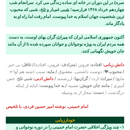
سره) در این دوران در خانه ای ساده زندگی می کرد. سرانجام شب
چهاردهم خرداد ۱۳۶۸ فرارسید؛
شبی
غم‌بار و
تلخ
، شبی که محبوب
ترین شخصیت جهان اسلام به خدا
پیوست. امام رفت اما راه او به
یادگار ماند
.
اکنون جمهوری اسلامی ایران که
میراث
گران بهای اوست، به دست
همه مردم ایران به ویژه
نوجوانان و جوانان سپرده شده تا از آن مانند
جان خویش نگهبانی کنند
.
دانش زبانی:
افتاده:
فروتن (
مترادف:
فروتن، افتاده)
/ غافل:
بی خبر
/ محبوب♥:
دوست داشتنی، معشوق
/ مایه:
سبب (شبه هم آوا←
مایع)
/ میراث:
ارث
/
گران‌بها:
ارزشمند
/
دانش ادبی:
شبی تلخ
: حس
آمیزی /
مانند جان خویش:
تشبیه
/ به خدا پیوست:
کنایه از اینکه
درگذشت /
دست:
مجاز از به وسیله
امام خمینی، نوشته امیر حسین فردی، با تلخیص
خودارزیابی
۱- چند ویژگی اخلاقی حضرت امام خمینی را در دوره نوجوانی و