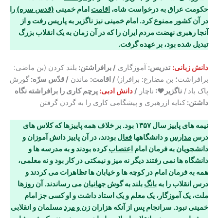
حکومت عراق به درخواست شاه،
اقامت
امام خمینی
(قدس سره)
را
در آن کشور ممنوع کرد. امام خمینی نیز ناگزیر به پاریس رفت و از
آنجا رهبری نهضت مردم ایران را که در آن
زمان به یک انقلاب بزرگ
تبدیل شده بود، بر عهده گرفت
.
دانش زبانی:
تدریس:
آموزگاری
/ برافراشتن:
بلند کردن (بن ماضی:
برافراشت؛ بن مضارع: برافراز)
/ اقامت:
ماندن
/ قدّس سرّه:
گورش
پاک باد
/
ناگزیر♥:
ناچار
/
دانش ادبی:
پرچم کاری را برافراشته نگاه
داشتن:
کنایه ازرهبری و پیشگامی کاری را به گردن گرفتن
نیمه های پاییز سال ۱۳۵۷ بود. بر خلاف همه پاییزها که کلاس های
درس
مدارس
و دانشگاهها
فعال
بودند، در آن پاییز دانش آموزان و
دانشجویان به فرمان امام
اعتصاب
کرده بودند و به مدرسه ها و
دانشگاه ها نمی رفتند دیگر نه میز و نیمکتی در کار بود و نه معلمی،
همه به فرمان امام در کوچه ها و خیابان ها تظاهرات می کردند و
درس انقلاب را به
بانگ
بلند به گوش
جهانیان
می رساندند. آن روزها
ملت، یک آموزگار، یک معلم و یک استاد داشت و او کسی جز امام
خمینی نبود. سرانجام پس از آنکه هزاران
زن و مرد
مسلمان و انقلابی