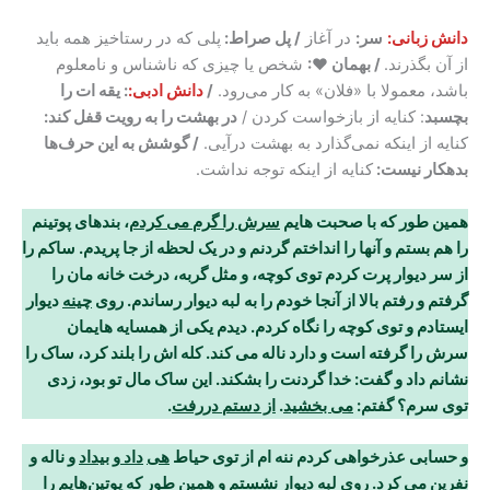
دانش زبانی:
سر:
در آغاز
/ پل صراط:
پلی که در رستاخیز همه باید
از آن بگذرند.
/ بهمان ♥:
شخص یا چیزی که ناشناس و نامعلوم
باشد، معمولا با «فلان» به کار می‌رود.
/
دانش ادبی:
: یقه ات را
بچسبد
: کنایه از بازخواست کردن /
در بهشت را به رویت قفل کند:
کنایه از اینکه نمی‌گذارد به بهشت درآیی.
/ گوشش به این حرف‌ها
بدهکار نیست:
کنایه از اینکه توجه نداشت.
همین طور که با صحبت هایم
سرش را گرم می کردم
، بندهای پوتینم
را هم بستم و آنها را انداختم گردنم و در یک لحظه از جا پریدم. ساکم را
از سر دیوار پرت کردم توی کوچه، و مثل گربه، درخت خانه مان را
گرفتم و رفتم بالا از آنجا خودم را به لبه دیوار رساندم. روی
چینه
دیوار
ایستادم و توی کوچه را نگاه کردم. دیدم یکی از همسایه هایمان
سرش را گرفته است و دارد ناله می کند. کله اش را بلند کرد، ساک را
نشانم داد و گفت: خدا گردنت را بشکند. این ساک مال تو بود، زدی
توی سرم؟ گفتم:
می بخشید
.
از دستم دررفت
.
و حسابی عذرخواهی کردم ننه ام از توی حیاط
هی
داد و بیداد
و ناله و
نفرین می کرد. روی لبه دیوار نشستم و همین طور که پوتین
هایم را