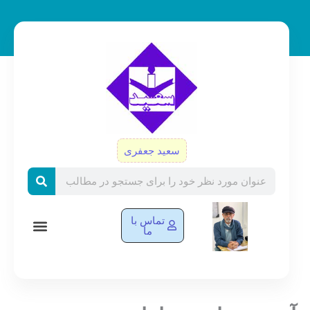
رش
ه
حتوا
سعید جعفری
Search
تماس با
ما