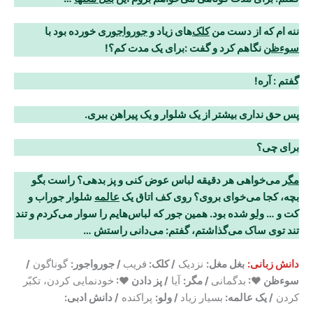
ننه ام که از دست من
کلک‌
های زیاد و
جورواجوری
خورده بود با
سوءظن
نگاهم کرد و گفت
:
برای یک مدت کم؟
!
گفتم : آره
!
پس حق نداری بیشتر از یک شلوار و یک پیراهن ببری
.
برای چی؟
مگر
می‌خواهی هر دقیقه لباس عوض کنی و
پز
بدهی؟ راست بگو
بچه، کجا می‌خوای بروی
؟
روی کف اتاق یک
عالمه
شلوار جوراب و
کت و …
ولو
شده بود. همین جور که لباس‌هایم را سوار می‌کردم و تند
تند توی ساک می‌گذاشتم، گفتم: می‌دانی راستش …
دانش زبانی:
بغل مغل:
نزدیک
/ کلک:
فریب
/ جورواجور:
گوناگون
/
سوءظن ♥:
بدگمانی
/ مگر:
آیا
/ پز دادن ♥:
خودنمایی کردن، تکبّر
کردن
/ یک عالمه:
بسیار زیاد
/ ولو:
پراکنده
/ دانش ادبی: