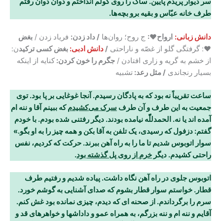
سر دیوار پریدم پایین. ساک را روی کولم انداختم و دوان دوان رفتم
طرف خانه عبّاس و بقیه برو بچه‌ها
.
دانش زبانی:
ارواح♥:
ج روح؛ روان‌ها
/ داد زدن:
فریاد زدن /
بغض
♥
: گرفتگی گلو از غصّه و ناراحتی
/
دانش ادبی:
بغض کسی ترکید
ن:
از خشم به گریه و زاری افتادن /
جگرم را خون کردن:
کنایه از اینکه
بسیار رنجاندی
/ مثل رعد:
تشبیه
ساعت تقریباً نه بود که به پادگان رسیدم. آنجا غوغایی بر پا بود. توی
جمعیت به این طرف و آن
طرف
سرک می‌کشیدم
که ببینم آقا و ننه ام
آمده اند یا نه. الحمدللّّه نیامده بودند. دیگر رفتنی شده بودم
.
با خودم
گفتم: دزفول که رسیدی، یک تلفن به آقا بکن و همه چیز را به او بگو.»
سوار اتوبوس شدیم
تا ما را به راه آهن ببرند. حرکت که کردیم، نفس
راحتی کشیدم. دیگر
خرم از روی پل گذشته بود
.
اتوبوس جلوی در راه آهن نگاه داشت. پیاده شدیم و رفتیم طرف
قطار. خواستم سوار قطار بشوم که صدای آشنایی به گوشم خورد.
سرم را برگرداندم. از صحنه ای که دیدم، چیزی نمانده بود غش کنم.
آقایم و ننه ام و ننه بزرگم، به همراه عمو و داداشها و خواهرهای قد و