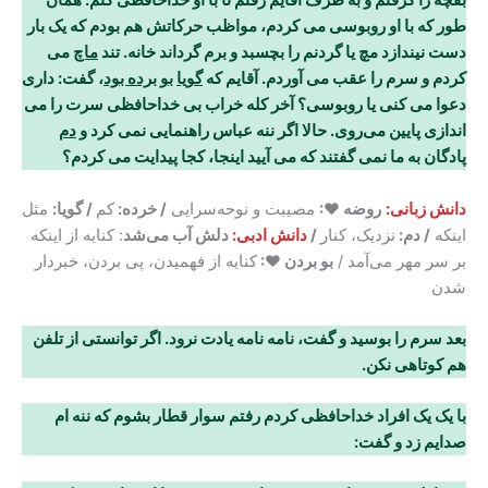
بقچه را گرفتم و به طرف آقایم رفتم تا با او خداحافظی کنم. همان
طور که با او روبوسی می کردم، مواظب حرکاتش هم بودم که یک بار
دست نیندازد مچ یا گردنم را بچسبد و برم گرداند خانه. تند
ماچ
می
کردم و سرم را عقب می آوردم. آقایم که
گویا
بو برده بود
، گفت: داری
دعوا می کنی یا روبوسی؟ آخر کله خراب بی خداحافظی سرت را می
اندازی پایین می‌روی. حالا اگر ننه عباس راهنمایی نمی کرد و
دم
پادگان به ما نمی گفتند که می آیید اینجا، کجا پیدایت می کردم؟
دانش زبانی:
روضه ♥:
مصیبت و نوحه‌سرایی
/ خرده:
کم
/ گویا:
مثل
اینکه
/ دم:
نزدیک، کنار
/
دانش ادبی:
دلش آب می‌شد
: کنایه از اینکه
بر سر مهر می‌آمد /
بو بردن ♥:
کنایه از فهمیدن، پی بردن، خبردار
شدن
بعد سرم را بوسید و گفت، نامه نامه یادت نرود. اگر توانستی از تلفن
هم کوتاهی نکن
.
با یک یک افراد خداحافظی کردم رفتم سوار قطار بشوم که ننه ام
صدایم زد و گفت: