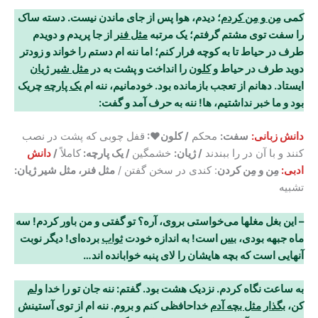
کمی
مِن و مِن کردم
؛ دیدم، هوا پس از جای ماندن نیست. دسته ساک
را سفت توی مشتم گرفتم؛ یک مرتبه
مثل فنر
از جا پریدم و دویدم
طرف در حیاط تا به کوچه فرار کنم؛ اما ننه ام دستم را خواند و زودتر
دوید طرف در حیاط و
کلون
را انداخت و پشت به در
مثل شیر ژیان
ایستاد. دهانم از تعجب بازمانده بود. خودمانیم، ننه ام
یک پارچه
چریک
بود و ما خبر نداشتیم، ها! ننه به حرف آمد و گفت:
دانش زبانی:
سفت:
محکم
/ کلون♥:
قفل چوبی که پشت در نصب
کنند و با آن در را ببندند
/ ژیان:
خشمگین
/ یک پارچه:
کاملاً
/
دانش
ادبی:
مِن و مِن کردن
: کندی در سخن گفتن /
مثل فنر، مثل شیر ژیان:
تشبیه
– این بغل مغلها می
خواستی بروی، آره؟ تو گفتی و من باور کردم! سه
ماه جبهه بودی،
بس
است! به اندازه خودت
ثواب
برده‌ای! دیگر نوبت
آنهایی است که بچه هایشان را لای پنبه خوابانده اند…
به ساعت نگاه کردم. نزدیک هشت بود. گفتم: ننه جان تو را خدا
ولم
کن،
بگذار
مثل بچه آدم
خداحافظی کنم و بروم. ننه ام از توی آستینش