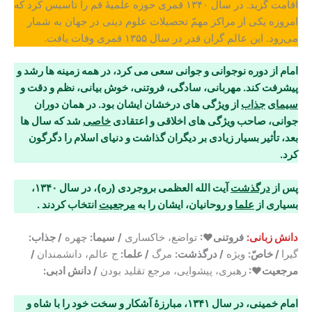
اقامت گزید. در سال ۱۳۴۰ قمری حوزه علمیهٔ قم را تأسیس کرد که
امروزه یکی از مراکز مهمّ تحصیلات علوم دینی در جهان به شمار
می‌رود. این عالم گران قدر در سال ۱۳۵۵ قمری وفات یافت.
امام از دوره نوجوانی و جوانی سعی می کرد، در همه زمینه ها رشد و
پیشرفت کند. مهربانی، سادگی، فروتنی، خوش بیانی، نظم و دقت و
سیمای
جذاب
از ویژگی های درخشان ایشان بود. در همان دوران
جوانی، صاحب ویژگی های اخلاقی و اعتقادی
خاصی
شد که سال ها
بعد، تأثیر بسیار زیادی بر دیگران گذاشت و دنیای اسلام را دگرگون
کرد
.
پس از
درگذشت
آیت الله العظمی بروجردی (ره)، در سال ۱۳۴۰،
بسیاری از
علما
و روحانیان، ایشان را به
مرجعیت
انتخاب کردند
.
دانش زبانی:
فروتنی♥:
تواضع، خاکساری
/
سیما:
چهره
/ جذاب:
گیرا
/ خاصّ:
ویژه
/ درگذشت:
مرگ
/ علما:
ج عالم، دانشمندان
/
مرجعیت♥:
رهبری، پیشوایی، مرجع تقلید بودن
/ دانش ادبی:
امام خمینی، در سال ۱۳۴۱، مبارزۀ آشکار و سخت خود را با شاه و