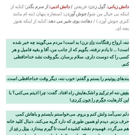
دانش زبانی:
گول زدن:
فریفتن
/
دانش ادبی:
از سرم بگذر:
کنایه از
اینکه بی خیال من شو
/ جوش آورد
ن: استعاره پنهان (ننه ام مانند
کتری جوش آورد.) /
دهانت بوی شیر می دهد:
کنایه از اینکه هنوز
بچه ای.
ننه، ارواح رفتگانت
داد
نزن! بد است! مردم می‌گویند چه خبر شده
است! … تا یادم نرفته،
بگویم که از جانب من، آقا و بقیه فامیل و هر
کسی را که دوست داری، سلام برسان. بگو وقت نشد
خداحافظی
کنم
.
بندهای پوتینم را بستم و گفتم: خوب ننه، دیگر وقت خداحافظی است
.
بغض
ننه ام
ترکید
و اشک‌هایش راه افتاد. گفت: چرا اذیتم می‌کنی؟ با
این کارهایت
جگرم را
خون کردی
!
دلم نمی‌آمد ولش کنم و بروم. می‌خواستم بایستم و باهاش کمی
حرف بزنم. دیدم او همین طوری
که دارد گریه می‌کند، دنبال کلید خانه
هم می‌گردد. فهمیدم نقشه کشیده است تا گیرم بیندازد.
مثل رعد
از