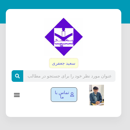
رش
ه
حتوا
سعید جعفری
Search
تماس با
ما