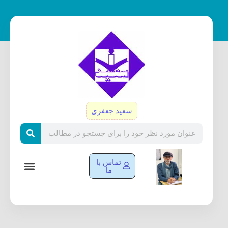
رش
ه
حتوا
سعید جعفری
Search
تماس با
ما