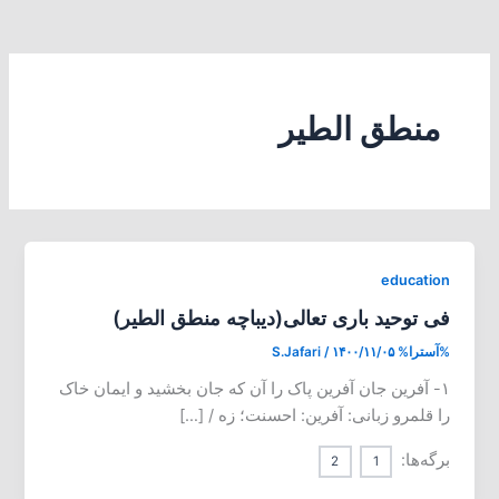
منطق الطیر
education
فی توحید باری تعالی(دیباچه منطق الطیر)
%آسترا%
۱۴۰۰/۱۱/۰۵
/
S.Jafari
۱- آفرین جان آفرین پاک را آن که جان بخشید و ایمان خاک
را قلمرو زبانی: آفرین: احسنت؛ زه / […]
برگه‌ها:
2
1