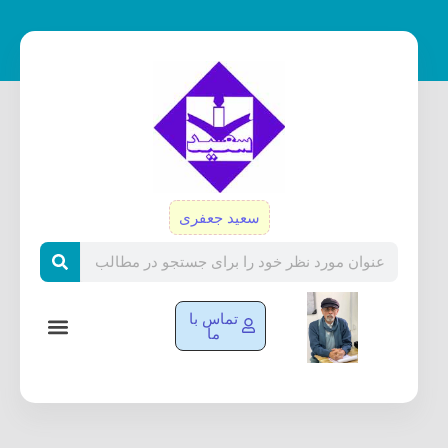
رش
ه
حتوا
سعید جعفری
Search
تماس با
ما