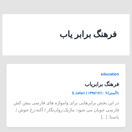
فرهنگ برابر یاب
education
فرهنگ برابریاب
%آسترا%
۱۳۹۷/۱۲/۱۰
/
S.Jafari
در این بخش برابرهایی برای وامواژه های فارسی پیش کش
فارسی جویان می شود: ماژیک:روان‌نگار / آکنه:رخ جوش /
پاستا: […]