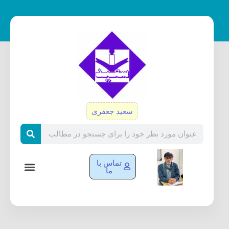
رش
ه
حتوا
سعید جعفری
Search
تماس با
ما