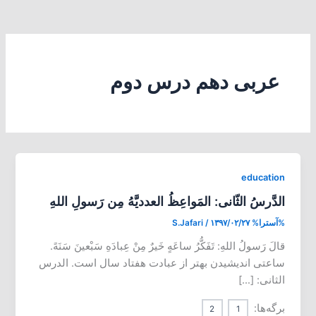
عربی دهم درس دوم
education
الدَّرسُ الثّانی: المَواعِظُ العددیَّهُ مِن رَسولِ اللهِ
%آسترا%
۱۳۹۷/۰۲/۲۷
/
S.Jafari
قالَ رَسولُ اللهِ: تَفَکُّرُ ساعَهٍ خَیرٌ مِنْ عِبادَهِ سَبْعینَ سَنَهً.
ساعتی اندیشیدن بهتر از عبادت هفتاد سال است. الدرس
الثانی: […]
برگه‌ها:
2
1