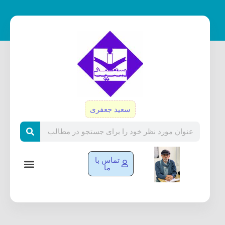
رش
ه
حتوا
سعید جعفری
Search
تماس با
ما