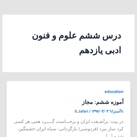
درس ششم علوم و فنون
ادبی یازدهم
education
آموزه ششم: مجاز
%آسترا%
۱۳۹۷/۰۳/۰۳
/
S.Jafari
در بیت: برآشـفت ایران و برخـــاست گـــــرد همی هر کسی
کرد ساز نبرد (فردوسی) بازگردانی: سپاه ایران خشمگین
شد و […]