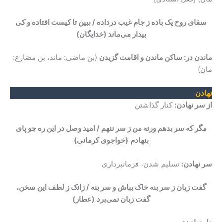
سقای روح یک باده ز جام غیب درداده / ببین تا کیست افتاده و کی
بیدار می‌ماند
(خدایگان)
ماندن در: ساکن ماندن و اقامت گزیدن
(بن ماضی: ماند، بن مضارع:
مان)
نهادن
از سر نهادن:
کنار گذاشتن
مگر که سر بدهم ورنه من ز سر ننهم / امید وصل در این ره چو پای
بنهادم
(خواجوی کرمانی)
سر نهادن:
تسلیم شدن، فرمانبرداری
گفت زبان ز سر بنه خاک بباش و سر بنه / زانک ز لطف این سخن،
گفت زبان نمی‌برد
(عطار)