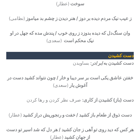
سوخت
(عطار)
ز عیب نیک مردم دیده بر دوز / هنر دیدن ز چشم بد میاموز
(نظامی)
وان سنگ‌دل که دیده بدوزد ز روی خوب / پندش مده که جهل در او
نیک محکم است
(سعدی)
دست کشیدن
دست کشیدن به/بر/در:
بساویدن
خفتن عاشق یکی است بر سر دیبا و خار / چون نتواند کشید دست در
آغوش یار
(سعدی)
دست (باز) کشیدن از کاری:
صرف نظر کردن و رها کردن
دست ذوق از طعام باز کشید / خفت و رنجوریش دراز کشید
(عطار)
هر کس که دید روی تو آهی ز جان کشید / هر دل که شد اسیر تو دست
از جهان کشید
(عطار)