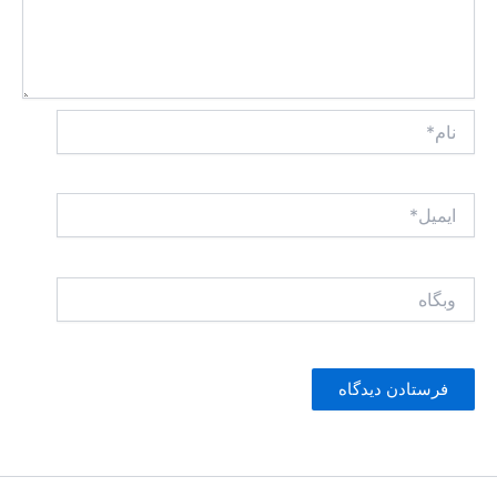
نام*
ایمیل*
وبگاه