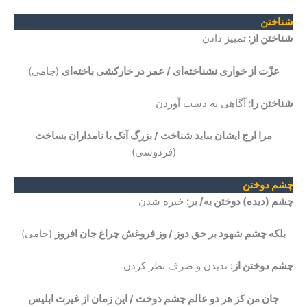
شناختن
شناختن از:
تمییز دادن
عزّت از خواری نشناخته‌ای / عمر در خارکشی باخته‌ای
(جامی)
شناختن را:
آگاهی به دست آوردن
مرا ارج ایشان بباید شناخت / بزرگ آنک با نامداران بساخت
(فردوسی)
چشم دوختن
چشم (دیده) دوختن به/ بر:
خیره شدن
بلکه چشم شهود بر حق دوز / وز فروغش چراغ جان افروز
(جامی)
چشم دوختن از:
ندیدن و صرف نظر کردن
جان من کز هر دو عالم چشم دوخت / این زمان از غیرت ابلیس