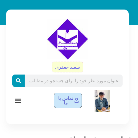
رش
ه
حتوا
سعید جعفری
Search
تماس با
ما