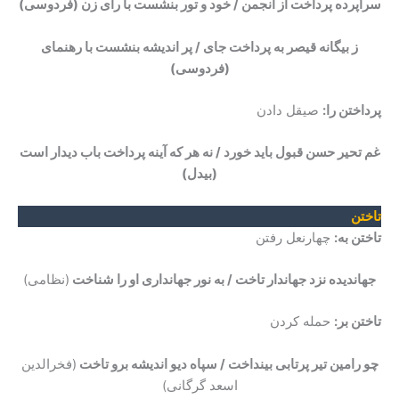
سراپرده پرداخت از انجمن / خود و تور بنشست با رای زن
(فردوسی)
ز بیگانه قیصر به پرداخت جای / پر اندیشه بنشست با رهنمای
(فردوسی)
پرداختن را:
صیقل دادن
غم تحیر حسن قبول باید خورد / نه هر که آینه پرداخت باب دیدار است
(بیدل)
تاختن
تاختن به:
چهارنعل رفتن
جهاندیده نزد جهاندار تاخت / به نور جهانداری او را شناخت
(نظامی)
تاختن بر:
حمله کردن
چو رامین تیر پرتابی بینداخت / سپاه دیو اندیشه برو تاخت
(فخرالدین
اسعد گرگانی)