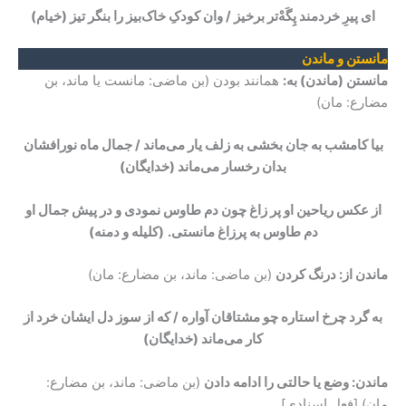
ای پیرِ خردمند پِگَهْ‌تر برخیز / وان کودکِ خاک‌بیز را بنگر تیز
(خیام)
مانستن و ماندن
مانستن (ماندن) به:
همانند بودن (بن ماضی: مانست یا ماند، بن
مضارع: مان)
بیا کامشب به جان بخشی به زلف یار می‌ماند / جمال ماه نورافشان
بدان رخسار می‌ماند
(خدایگان)
از عکس ریاحین او پر زاغ چون دم طاوس نمودی و در پیش جمال او
دم طاوس به پرزاغ مانستی.
(کلیله و دمنه)
ماندن از: درنگ کردن
(بن ماضی: ماند، بن مضارع: مان)
به گرد چرخ استاره چو مشتاقان آواره / که از سوز دل ایشان خرد از
کار می‌ماند
(خدایگان)
ماندن: وضع یا حالتی را ادامه دادن
(بن ماضی: ماند، بن مضارع:
مان) [فعل اسنادی]