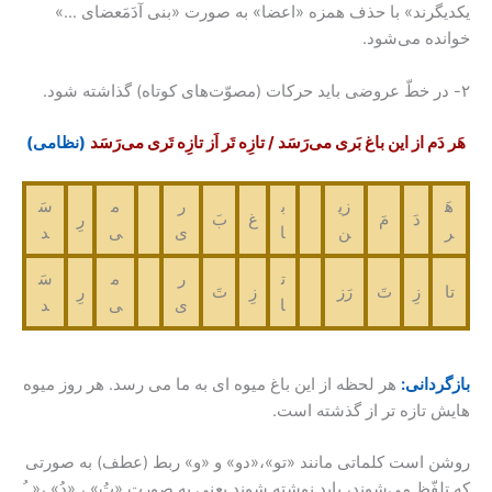
رند» با حذف همزه «اعضا» به صورت «بنی آدَمَعضای …»
ه می‌شود.
م از این باغ بَری می‌رَسَد / تازِه تَر اَز تازِه تَری می‌رَسَد
(نظامی)
زی
ب
ر
م
سَ
دَ
مَ
غ
بَ
رِ
ن
ا
ی
ی
د
ت
ر
م
سَ
زِ
تَ
رَز
زِ
تَ
رِ
ا
ی
ی
د
انی:
هر لحظه از این باغ میوه ای به ما می رسد. هر روز میوه
تازه تر از گذشته است.
است کلماتی مانند «تو»،«دو» و «و» ربط (عطف) به صورتی
ّظ می‌شوند، باید نوشته شوند یعنی به صورت «تُ» ، «دُ» ،« ﹹ