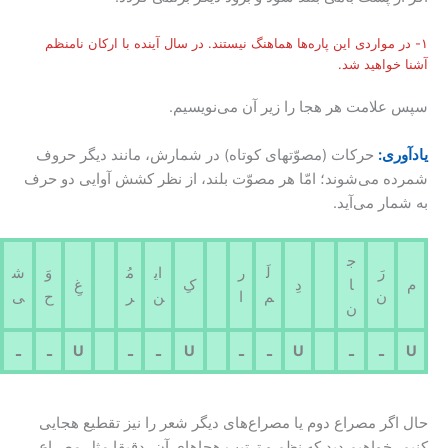
 مواردی این پاره‌ها هماهنگ نیستند. در سال آینده با ارکان نامنظم
واهید شد.
لامت هر هجا را زیر آن می‌نویسیم.
ی:
حرکات (مصوّتهای کوتاه) در شمارش، مانند دیگر حروف
 می‌شوند؛ امّا هر مصوّت بلند، از نظر کشش آوایی دو حرف
ر می‌آید.
ج
رَ
لَ
ر
ای
مُ
وَ
ش
ا
دِ
کِ
غِ
ن
م
ا
ن
ر
ح
ی
ن
ـ
ـ
U
ـ
ـ
U
ـ
ـ
U
ـ
ـ
ر مصراع دوم یا مصراع‌های دیگر شعر را نیز تقطیع هجایی
خواهیم دید که نظم و ترتیب هجاهای آن، دقیقا مثل مصراع