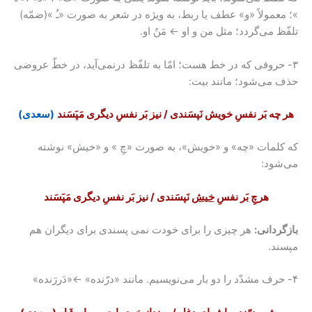
ولاً «و» عطف یا ربط، به ویژه در شعر به صورت «ﹹ »(ضمّه)
می‌گردد؛ مثل من و او ← مَنُ او.
روفی که در خط هست؛ امّا به تلفّظ درنمی‌آید، در خطّ عروضی
ی‌شود؛ مانند بیت:
 بَر نفسِ خویش نَپسَندی / نیز بَر نفسِ دیگری مَپَسَند
(سعدی)
مات «چه» و «خویش»، به صورت «چِ » و «خیش» نوشته
د:
هرچِ بَر نفسِ
خیش
نَپسَندی / نیز بَر نفسِ دیگری مَپَسَند
انی:
هر چیزی را برای خودت نمی پسندی برای دیگران هم
.