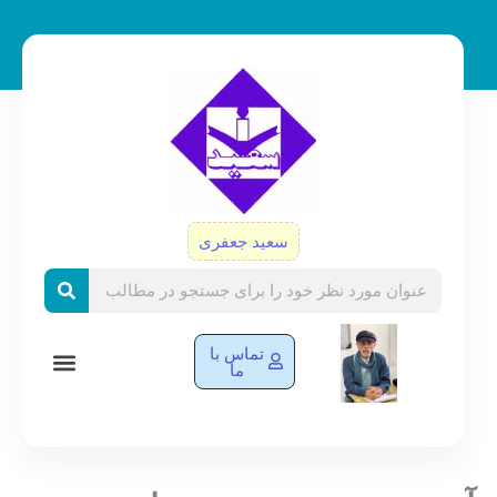
سعید جعفری
Searc
تماس با
ما