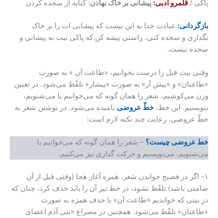
/
قلمرو ادبی:
پیشانی بر خاک نهادن
: کنایه از سجده کردن
انی:
عبادت خدا به این نیست که پیشانی ات را بر خاک
ی و سجده کنی، راستی پیشه کن که پاکی نیت به پیشانی و
نیست.
بیت قبل را درست بخوانیم، «طاعت آن » به صورت
ان» و «پیش آر» به صورت «پیشار» تلفّظ می‌شود. در تعیین
‌کوشیم، شعر را همان گونه که می‌خوانیم یا می‌شنویم،
یم. این خط،
خطّ عروضی
نامیده می‌شود. در نوشتن شعر به
روضی، رعایت چند نکته لازم است:
روضی چیست؟
– شعر را همان گونه که می‌خوانیم یا
ویم، می‌نویسیم و حرکت گذاری نیز می‌کنیم.
گر در فصیح خواندن شعر، همزه آغاز هجا (وقتی قبل از آن
باشد) تلفّظ نشود، در خط نیز آن را باید حذف کرد، چنان که
تی که خواندیم «طاعت آن» با حذف همزه به صورت
ان» تلفّظ می‌شود. همچنین در مصراع «بنی آدم اعضای