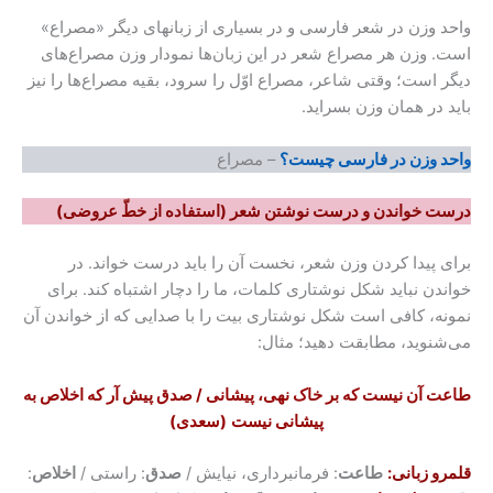
وزن در شعر فارسی و در بسیاری از زبانهای دیگر «مصراع»
وزن هر مصراع شعر در این زبان‌ها نمودار وزن مصراع‌های
ست؛ وقتی شاعر، مصراع اوّل را سرود، بقیه مصراع‌ها را نیز
ر همان وزن بسراید.
وزن در فارسی چیست؟
– مصراع
خواندن و درست نوشتن شعر (استفاده از خطّ عروضی)
یدا کردن وزن شعر، نخست آن را باید درست خواند. در
 نباید شکل نوشتاری کلمات، ما را دچار اشتباه کند. برای
، کافی است شکل نوشتاری بیت را با صدایی که از خواندن آن
وید، مطابقت دهید؛ مثال:
آن نیست که بر خاک نهی، پیشانی / صدق پیش آر که اخلاص به
پیشانی نیست
(سعدی)
زبانی:
طاعت
: فرمانبرداری، نیایش /
صدق
: راستی /
اخلاص
: