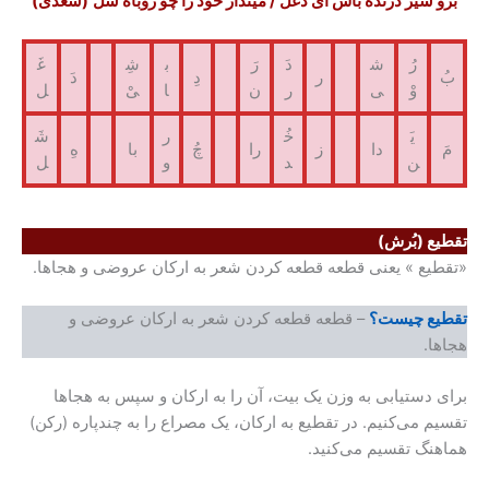
یر درّنده باش ای دغل / مینداز خود را چو روباه شَل
(سعدی)
رُ
ش
دَ
رَ
ب
شِ
غَ
ر
دِ
دَ
وْ
ی
ر
ن
ا
یْ
ل
یَ
خُ
ر
شَ
دا
ز
را
چُ
با
هِ
ن
د
و
ل
 (بُرش)
ع » یعنی قطعه قطعه کردن شعر به ارکان عروضی و هجاها.
 چیست؟
– قطعه قطعه کردن شعر به ارکان عروضی و
ستیابی به وزن یک بیت، آن را به ارکان و سپس به هجاها
می‌کنیم. در تقطیع به ارکان، یک مصراع را به چندپاره (رکن)
گ تقسیم می‌کنید.