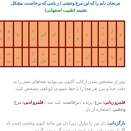
جان دلم را که این مرغ وحشی / ز بامی که برخاست، مشکل
نشیند
(طبیب اصفهانی)
ج
رَ
لَ
ر
مُ
وَ
ش
ا
دِ
کِ
این
غِ
ن
م
ا
ر
ح
ی
ن
م
بَ
خ
س
مُ
کِ
ش
با
کِ
ن
نَد
ی
ر
ا
ت
ش
ل
ی
 مشخص شدن ارکان، اکنون می‌توانید هجاهای شعر را به
دا و مرز هر هجا را با خط عمودی کوتاهی مشخص کنید.
زبانی:
مرغ
: پرنده /
برخاست
: بلند شد /
قلمرو ادبی:
مرغ
: استعاره از دل
انی:
دل من را نیازار؛ زیرا دل من مانند کبوتر وحشی است که
 پشت بامی بلند شود و برود دیگر برنمی گردد.