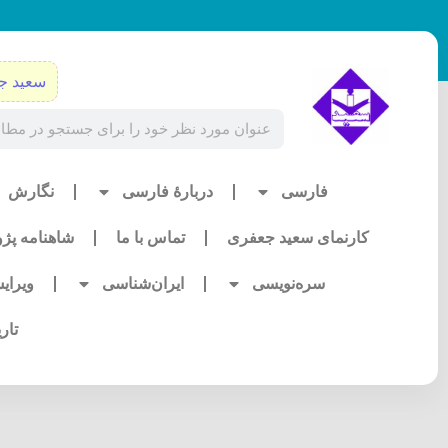
رش
ه
حتوا
سعید ج
Search
فارسی
دربارۀ فارسی
نگارش
کارنمای سعید جعفری
تماس با ما
شاهنامه پژ
سره‌نویسی
ایران‌شناسی
ویرای
تار