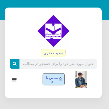
رش
ه
حتوا
سعید جعفری
Search
تماس با
ما