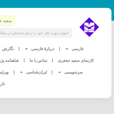
رش
ه
حتوا
سعید ج
Search
فارسی
دربارۀ فارسی
نگارش
کارنمای سعید جعفری
تماس با ما
شاهنامه پژ
سره‌نویسی
ایران‌شناسی
ویرای
تار