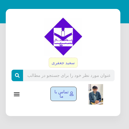
رش
ه
حتوا
سعید جعفری
Search
تماس با
ما