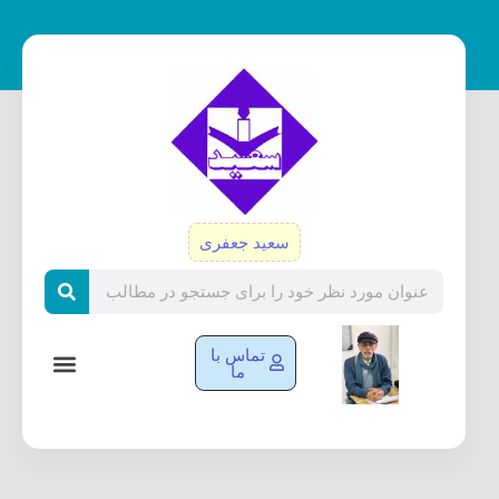
رش
ه
حتوا
سعید جعفری
Search
تماس با
ما