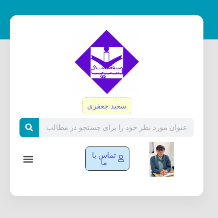
رش
ه
حتوا
سعید جعفری
Search
تماس با
ما