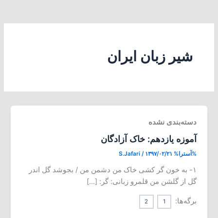
شیر زبان ایران
دسته‌بندی نشده
آموزه یازدهم: خاک آزادگان
%آسترا%
۱۳۹۷/۰۲/۲۱
/
S.Jafari
۱- به خون گر کشی خاک من دشمن من / بجوشد گل اندر
گل از گلشن من قلمرو زبانی: گر: […]
برگه‌ها:
2
1