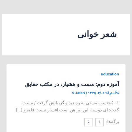
شعر خوانی
education
آموزه دوم: مست و هشیار، در مکتب حقایق
%آسترا%
۱۳۹۷/۰۴/۰۲
/
S.Jafari
۱- مُحتسب مستی به ره دید و گریبانش گرفت / مست
گفت: ای دوست این پیراهن است افسار نیست قلمرو […]
برگه‌ها:
2
1