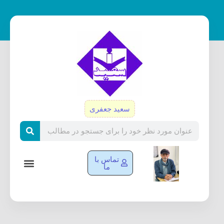
رش
ه
حتوا
سعید جعفری
Search
تماس با
ما